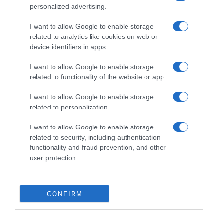
personalized advertising.
I want to allow Google to enable storage
related to analytics like cookies on web or
device identifiers in apps.
I want to allow Google to enable storage
related to functionality of the website or app.
I want to allow Google to enable storage
Reparti aeronavali della Guardia di Finanza: controllo del
related to personalization.
territorio e contrasto agli illeciti
I want to allow Google to enable storage
Francesca Galli · 8 Ago 2026
related to security, including authentication
functionality and fraud prevention, and other
FINANZA
user protection.
CONFIRM