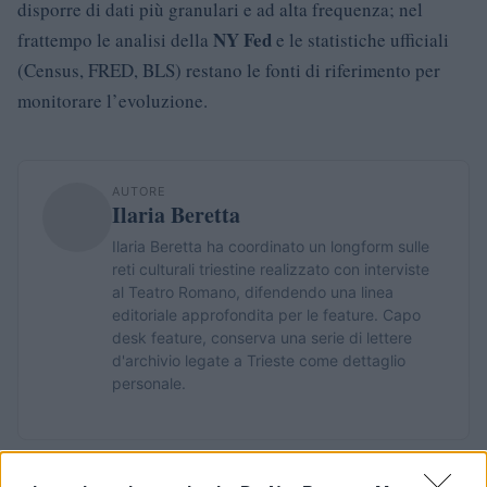
disporre di dati più granulari e ad alta frequenza; nel
NY Fed
frattempo le analisi della
e le statistiche ufficiali
(Census, FRED, BLS) restano le fonti di riferimento per
monitorare l’evoluzione.
AUTORE
Ilaria Beretta
Ilaria Beretta ha coordinato un longform sulle
reti culturali triestine realizzato con interviste
al Teatro Romano, difendendo una linea
editoriale approfondita per le feature. Capo
desk feature, conserva una serie di lettere
d'archivio legate a Trieste come dettaglio
personale.