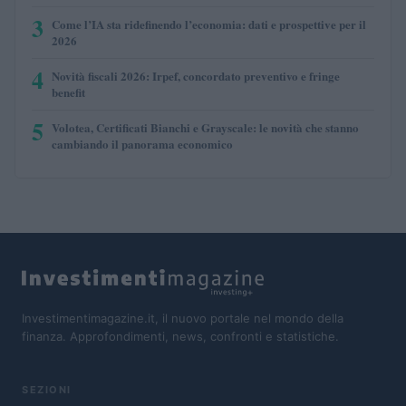
3
Come l’IA sta ridefinendo l’economia: dati e prospettive per il
2026
4
Novità fiscali 2026: Irpef, concordato preventivo e fringe
benefit
5
Volotea, Certificati Bianchi e Grayscale: le novità che stanno
cambiando il panorama economico
Investimentimagazine.it, il nuovo portale nel mondo della
finanza. Approfondimenti, news, confronti e statistiche.
SEZIONI