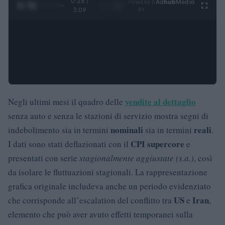
0:29 /
Ad
hub
Media
POWERED
1
/
4
3:09
BY
vendite al dettaglio
Negli ultimi mesi il quadro delle
senza auto e senza le stazioni di servizio mostra segni di
nominali
reali
indebolimento sia in termini
sia in termini
.
CPI supercore
I dati sono stati deflazionati con il
e
presentati con serie
stagionalmente aggiustate (s.a.)
, così
da isolare le fluttuazioni stagionali. La rappresentazione
grafica originale includeva anche un periodo evidenziato
US
Iran
che corrisponde all’escalation del conflitto tra
e
,
elemento che può aver avuto effetti temporanei sulla