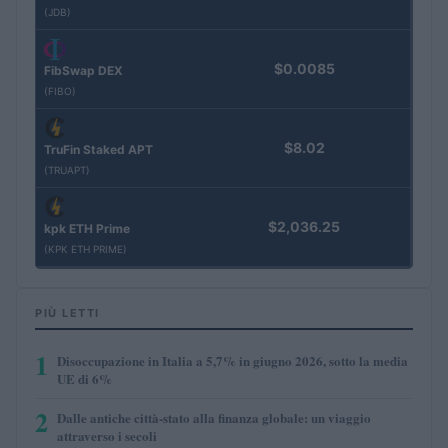
(JDB)
$0.0085
FibSwap DEX
(FIBO)
$8.02
TruFin Staked APT
(TRUAPT)
$2,036.25
kpk ETH Prime
(KPK ETH PRIME)
PIÙ LETTI
1
Disoccupazione in Italia a 5,7% in giugno 2026, sotto la media
UE di 6%
2
Dalle antiche città-stato alla finanza globale: un viaggio
attraverso i secoli