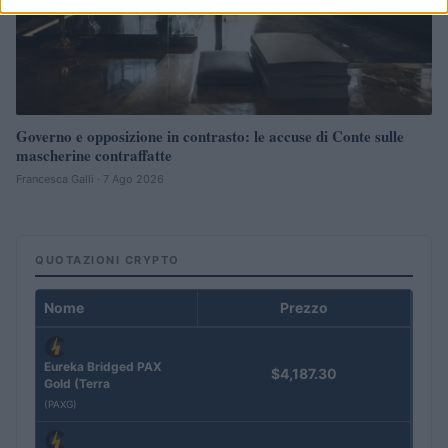
Governo e opposizione in contrasto: le accuse di Conte sulle
mascherine contraffatte
Francesca Galli · 7 Ago 2026
QUOTAZIONI CRYPTO
Nome
Prezzo
Eureka Bridged PAX
$4,187.30
Gold (Terra
(PAXG)