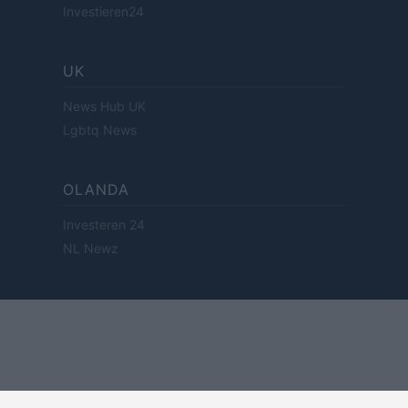
Investieren24
UK
News Hub UK
Lgbtq News
OLANDA
Investeren 24
NL Newz