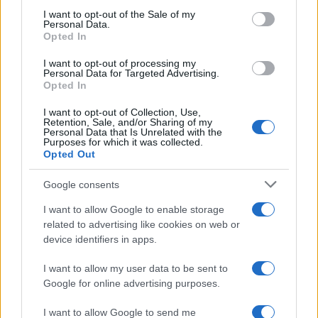
consent section.
I want to opt-out of the Sale of my
FINANZA
Personal Data.
Opted In
I want to opt-out of processing my
Personal Data for Targeted Advertising.
Opted In
I want to opt-out of Collection, Use,
Retention, Sale, and/or Sharing of my
Personal Data that Is Unrelated with the
Purposes for which it was collected.
Opted Out
Google consents
I want to allow Google to enable storage
SpaceX in ascesa: Unipol e Intesa Sanpaolo tra gli investitori
related to advertising like cookies on web or
principali
device identifiers in apps.
Francesca Galli · 8 Ago 2026
I want to allow my user data to be sent to
FINANZA
Google for online advertising purposes.
I want to allow Google to send me