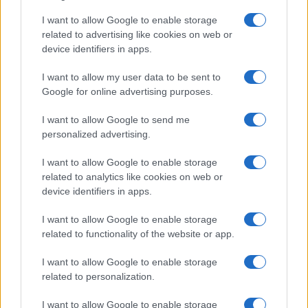
I want to allow Google to enable storage
related to advertising like cookies on web or
device identifiers in apps.
1
2
→
I want to allow my user data to be sent to
Google for online advertising purposes.
I want to allow Google to send me
personalized advertising.
QUOTAZIONI CRYPTO
I want to allow Google to enable storage
related to analytics like cookies on web or
Nome
Prezzo
device identifiers in apps.
I want to allow Google to enable storage
Eureka Bridged PAX
$4,187.30
Gold (Terra
related to functionality of the website or app.
(PAXG)
I want to allow Google to enable storage
related to personalization.
Kinza Babylon Staked
$83,270.00
BTC
I want to allow Google to enable storage