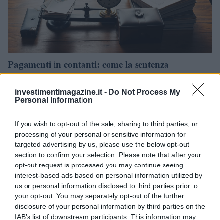
Pagamenti in contanti: come la sentenza
Cassazione cambia il conto per le aziende
La sentenza n. 6633/2026 della Cassazione stabilisce che i pagamenti non
investimentimagazine.it -
Do Not Process My
tracciabili sono violazioni autonome, con multe che si accumulano per
Personal Information
ciascuna…
Ilaria Beretta · 18 Apr 2026
If you wish to opt-out of the sale, sharing to third parties, or
processing of your personal or sensitive information for
targeted advertising by us, please use the below opt-out
NEWS
section to confirm your selection. Please note that after your
opt-out request is processed you may continue seeing
interest-based ads based on personal information utilized by
us or personal information disclosed to third parties prior to
your opt-out. You may separately opt-out of the further
disclosure of your personal information by third parties on the
IAB’s list of downstream participants. This information may