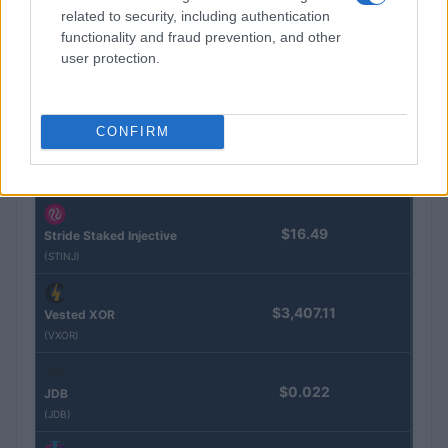
(KBTC)
related to security, including authentication
functionality and fraud prevention, and other
user protection.
Steakhouse EURCV
$100,000,000,000,000.00
Morpho Vault
(STEAKEURCV)
CONFIRM
$0.032
Epoch Island
(EPOCH)
$16.49
Stride Staked Injective
(STINJ)
$3,407.11
Vested XOR
(VXOR)
$0.022
JDB
(JDB)