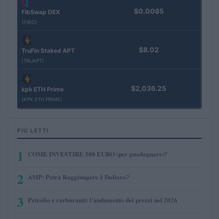
$0.0085
FibSwap DEX
(FIBO)
$8.02
TruFin Staked APT
(TRUAPT)
$2,036.25
kpk ETH Prime
(KPK ETH PRIME)
PIÙ LETTI
1
COME INVESTIRE 500 EURO (per guadagnare)?
2
AMP: Potrà Raggiungere 1 Dollaro?
3
Petrolio e carburanti: l’andamento dei prezzi nel 2026