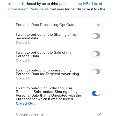
also be disclosed by us to third parties on the
IAB’s List of
Downstream Participants
that may further disclose it to other
third parties.
Viabilità sospesa in centro per l’apertura della
Please note that this website/app uses one or more Google
Personal Data Processing Opt Outs
caserma Guardia di Finanza
services and may gather and store information including but
not limited to your visit or usage behaviour. You may click to
I want to opt-out of the Sharing of my
Il comune ha disposto divieti di transito e sosta con rimozione per
personal data.
grant or deny consent to Google and its third-party tags to
agevolare la cerimonia di inaugurazione della nuova caserma della
Opted In
use your data for below specified purposes in below Google
Guardia…
consent section.
I want to opt-out of the Sale of my
Ilaria Beretta · 16 Apr 2026
Personal Data.
Opted In
I want to opt-out of processing my
Personal Data for Targeted Advertising.
Opted In
I want to opt-out of Collection, Use,
Retention, Sale, and/or Sharing of my
Personal Data that Is Unrelated with the
Purposes for which it was collected.
Opted Out
Google consents