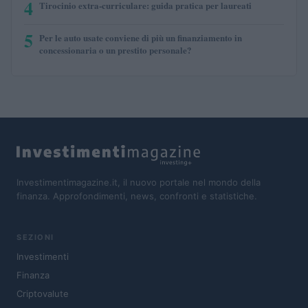
4
Tirocinio extra-curriculare: guida pratica per laureati
5
Per le auto usate conviene di più un finanziamento in
concessionaria o un prestito personale?
Investimentimagazine.it, il nuovo portale nel mondo della
finanza. Approfondimenti, news, confronti e statistiche.
SEZIONI
Investimenti
Finanza
Criptovalute