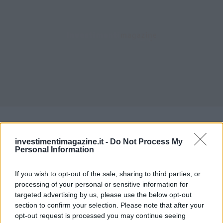
In conclusione, affrontare un abbonamento truffa richiede
prudenza, consapevolezza e azioni concrete. È
investimentimagazine.it -
Do Not Process My
Personal Information
fondamentale riconoscere i segnali di una possibile truffa,
verificare attentamente l’origine dell’abbonamento,
If you wish to opt-out of the sale, sharing to third parties, or
cancellarlo seguendo i passaggi appropriati e proteggersi
processing of your personal or sensitive information for
da future frodi. In caso di truffa, è essenziale segnalare
targeted advertising by us, please use the below opt-out
section to confirm your selection. Please note that after your
l’incidente alle autorità competenti, fornendo tutte le
opt-out request is processed you may continue seeing
prove raccolte. La lotta contro le truffe degli abbonamenti