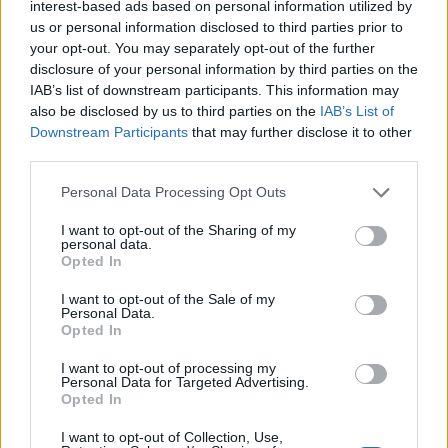
interest-based ads based on personal information utilized by
richiede un impegno collettivo da parte di consumatori,
us or personal information disclosed to third parties prior to
your opt-out. You may separately opt-out of the further
istituzioni e autorità per creare un ambiente online sicuro
disclosure of your personal information by third parties on the
e affidabile. Mantenere la propria sicurezza finanziaria e
IAB’s list of downstream participants. This information may
proteggere la propria privacy sono obiettivi prioritari.
also be disclosed by us to third parties on the
IAB’s List of
Downstream Participants
that may further disclose it to other
Investire tempo ed energia nella prevenzione,
third parties.
nell’educazione e nella denuncia delle truffe degli
Please note that this website/app uses one or more Google
abbonamenti può contribuire a contrastare queste pratiche
Personal Data Processing Opt Outs
services and may gather and store information including but
fraudolente e a tutelare i consumatori. Ricordiamo
not limited to your visit or usage behaviour. You may click to
I want to opt-out of the Sharing of my
personal data.
l’importanza di essere vigili, informati e pronti a reagire di
grant or deny consent to Google and its third-party tags to
Opted In
use your data for below specified purposes in below Google
fronte a un abbonamento truffa, al fine di preservare i
consent section.
I want to opt-out of the Sale of my
nostri interessi e i nostri diritti come consumatori
Personal Data.
Opted In
consapevoli.
I want to opt-out of processing my
Personal Data for Targeted Advertising.
Opted In
I want to opt-out of Collection, Use,
AUTORE