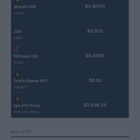
$3,407.11
Vested XOR
(VXOR)
$0.022
JDB
(JDB)
$0.0085
FibSwap DEX
(FIBO)
$8.02
TruFin Staked APT
(TRUAPT)
$2,036.25
kpk ETH Prime
(KPK ETH PRIME)
PIÙ LETTI