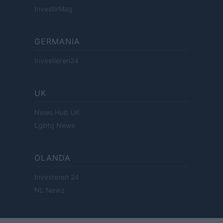
InvestirMag
GERMANIA
Investieren24
UK
News Hub UK
Lgbtq News
OLANDA
Investeren 24
NL Newz