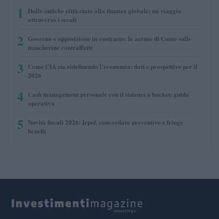
1
Dalle antiche città-stato alla finanza globale: un viaggio
attraverso i secoli
2
Governo e opposizione in contrasto: le accuse di Conte sulle
mascherine contraffatte
3
Come l’IA sta ridefinendo l’economia: dati e prospettive per il
2026
4
Cash management personale con il sistema a bucket: guida
operativa
5
Novità fiscali 2026: Irpef, concordato preventivo e fringe
benefit