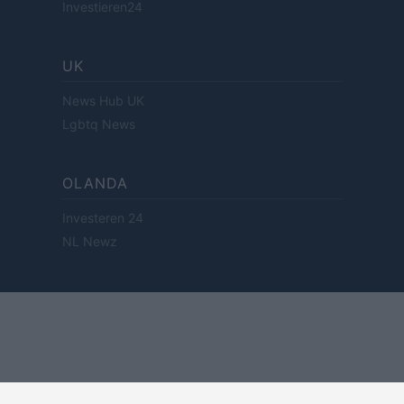
Investieren24
UK
News Hub UK
Lgbtq News
OLANDA
Investeren 24
NL Newz