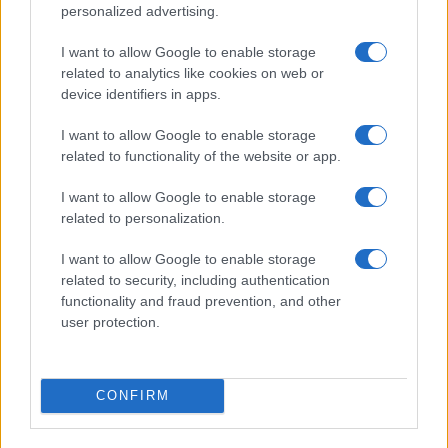
personalized advertising.
I want to allow Google to enable storage
related to analytics like cookies on web or
device identifiers in apps.
I want to allow Google to enable storage
related to functionality of the website or app.
I want to allow Google to enable storage
Corso di laurea triennale in Economia e Finanza: sbocchi
related to personalization.
professionali e obiettivi formativi
Francesca Galli · 5 Ago 2026
I want to allow Google to enable storage
related to security, including authentication
functionality and fraud prevention, and other
FINANZA
user protection.
CONFIRM