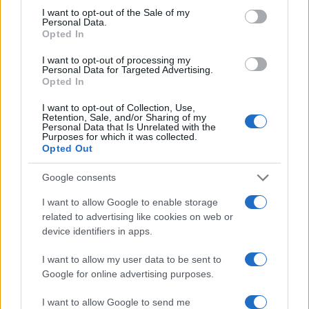
consent section.
I want to opt-out of the Sale of my
FINANZA
Personal Data.
Opted In
I want to opt-out of processing my
Personal Data for Targeted Advertising.
Opted In
I want to opt-out of Collection, Use,
Retention, Sale, and/or Sharing of my
Personal Data that Is Unrelated with the
Purposes for which it was collected.
Opted Out
Google consents
I want to allow Google to enable storage
Novità fiscali 2026: Irpef, concordato preventivo e fringe
benefit
related to advertising like cookies on web or
device identifiers in apps.
Edoardo Vitali · 5 Ago 2026
I want to allow my user data to be sent to
FINANZA
Google for online advertising purposes.
I want to allow Google to send me