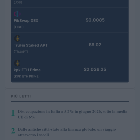
(JDB)
$0.0085
FibSwap DEX
(FIBO)
$8.02
TruFin Staked APT
(TRUAPT)
$2,036.25
kpk ETH Prime
(KPK ETH PRIME)
PIÙ LETTI
1
Disoccupazione in Italia a 5,7% in giugno 2026, sotto la media
UE di 6%
2
Dalle antiche città-stato alla finanza globale: un viaggio
attraverso i secoli