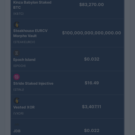
Kinza Babylon Staked
$83,270.00
BTC
(KBTC)
Steakhouse EURCV
$100,000,000,000,000.00
Morpho Vault
(STEAKEURCV)
$0.032
Epoch Island
(EPOCH)
$16.49
Stride Staked Injective
(STINJ)
$3,407.11
Vested XOR
(VXOR)
$0.022
JDB