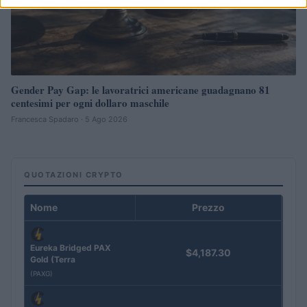
Gender Pay Gap: le lavoratrici americane guadagnano 81
centesimi per ogni dollaro maschile
Francesca Spadaro · 5 Ago 2026
QUOTAZIONI CRYPTO
Nome
Prezzo
Eureka Bridged PAX
$4,187.30
Gold (Terra
(PAXG)