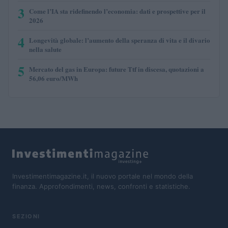
3
Come l’IA sta ridefinendo l’economia: dati e prospettive per il
2026
4
Longevità globale: l’aumento della speranza di vita e il divario
nella salute
5
Mercato del gas in Europa: future Ttf in discesa, quotazioni a
56,06 euro/MWh
Investimentimagazine.it, il nuovo portale nel mondo della
finanza. Approfondimenti, news, confronti e statistiche.
SEZIONI