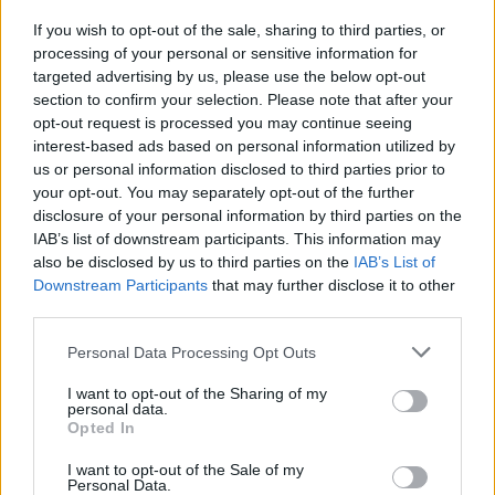
conseguenze, sia dal punto di vista giuridico che culturale,
e può incoraggiare il traffico illecito di reperti
If you wish to opt-out of the sale, sharing to third parties, or
processing of your personal or sensitive information for
archeologici. È importante, quindi, diffondere la cultura
targeted advertising by us, please use the below opt-out
archeologica e promuovere la tutela del patrimonio
section to confirm your selection. Please note that after your
culturale, per garantire alle future generazioni la
opt-out request is processed you may continue seeing
interest-based ads based on personal information utilized by
possibilità di conoscere e apprezzare la nostra storia.
us or personal information disclosed to third parties prior to
your opt-out. You may separately opt-out of the further
disclosure of your personal information by third parties on the
IAB’s list of downstream participants. This information may
also be disclosed by us to third parties on the
IAB’s List of
AUTORE
Giorgia Stromeo
Downstream Participants
that may further disclose it to other
third parties.
Please note that this website/app uses one or more Google
Personal Data Processing Opt Outs
services and may gather and store information including but
not limited to your visit or usage behaviour. You may click to
I want to opt-out of the Sharing of my
personal data.
grant or deny consent to Google and its third-party tags to
Opted In
use your data for below specified purposes in below Google
consent section.
I want to opt-out of the Sale of my
Personal Data.