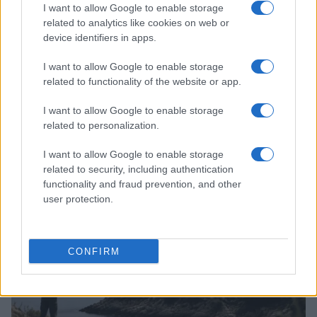
I want to allow Google to enable storage
related to analytics like cookies on web or
device identifiers in apps.
I want to allow Google to enable storage
related to functionality of the website or app.
I want to allow Google to enable storage
related to personalization.
Analisi dettagliata delle stime finanziarie e dei risultati di Enel
I want to allow Google to enable storage
nel 2026
related to security, including authentication
Edoardo Vitali · 6 Ago 2026
functionality and fraud prevention, and other
user protection.
FINANZA
CONFIRM