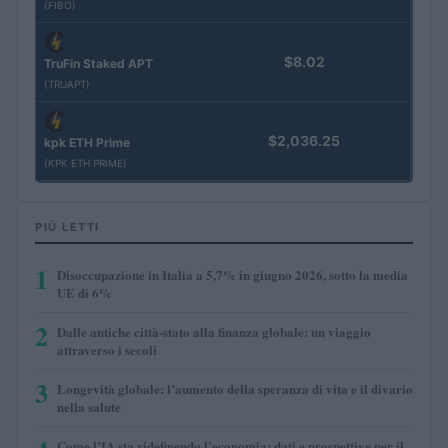
(FIBO)
$8.02
TruFin Staked APT
(TRUAPT)
$2,036.25
kpk ETH Prime
(KPK ETH PRIME)
PIÙ LETTI
1
Disoccupazione in Italia a 5,7% in giugno 2026, sotto la media
UE di 6%
2
Dalle antiche città-stato alla finanza globale: un viaggio
attraverso i secoli
3
Longevità globale: l’aumento della speranza di vita e il divario
nella salute
Come l’IA sta ridefinendo l’economia: dati e prospettive per il