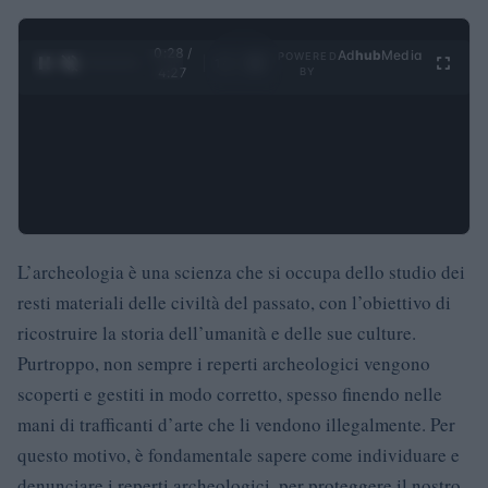
0:29 /
Ad
hub
Media
POWERED
1
/
4
4:27
BY
L’archeologia è una scienza che si occupa dello studio dei
resti materiali delle civiltà del passato, con l’obiettivo di
ricostruire la storia dell’umanità e delle sue culture.
Purtroppo, non sempre i reperti archeologici vengono
scoperti e gestiti in modo corretto, spesso finendo nelle
mani di trafficanti d’arte che li vendono illegalmente. Per
questo motivo, è fondamentale sapere come individuare e
denunciare i reperti archeologici, per proteggere il nostro