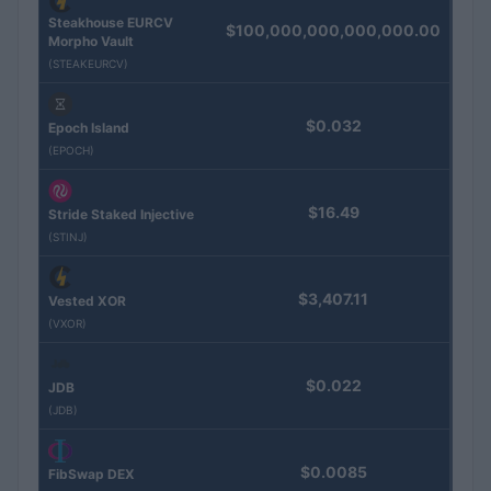
Steakhouse EURCV
$100,000,000,000,000.00
Morpho Vault
(STEAKEURCV)
$0.032
Epoch Island
(EPOCH)
$16.49
Stride Staked Injective
(STINJ)
$3,407.11
Vested XOR
(VXOR)
$0.022
JDB
(JDB)
$0.0085
FibSwap DEX