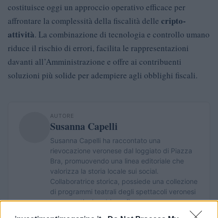
costituisce oggi un approccio operativo efficace per
cripto-
affrontare la complessità della fiscalità delle
attività
. La combinazione di tecnologia e controllo umano
riduce il rischio di errori, facilita le rappresentazioni
davanti all’Amministrazione e offre ai contribuenti
soluzioni più solide per adempiere agli obblighi fiscali.
AUTORE
Susanna Capelli
Susanna Capelli ha raccontato una
rievocazione veronese dal loggiato di Piazza
Bra, promuovendo una linea editoriale che
valorizza la storia locale sui social.
Collaboratrice storica, possiede una collezione
di programmi teatrali degli spettacoli veronesi
come particolare biografico.