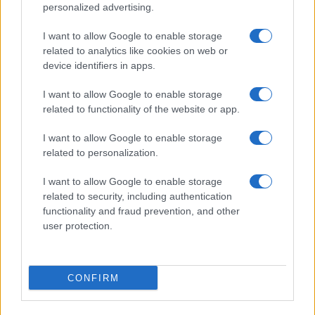
personalized advertising.
I want to allow Google to enable storage
related to analytics like cookies on web or
device identifiers in apps.
I want to allow Google to enable storage
related to functionality of the website or app.
I want to allow Google to enable storage
related to personalization.
I want to allow Google to enable storage
Giuseppe Conte in commissione Covid: le rivelazioni su
mascherine e finanziamenti
related to security, including authentication
functionality and fraud prevention, and other
Francesca Galli · 7 Ago 2026
user protection.
CRIPTOVALUTE
CONFIRM