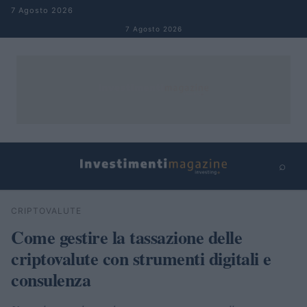
Salta al contenuto
7 Agosto 2026
7 Agosto 2026
⌕
×
⌕
CRIPTOVALUTE
Cerca
Come gestire la tassazione delle
criptovalute con strumenti digitali e
consulenza