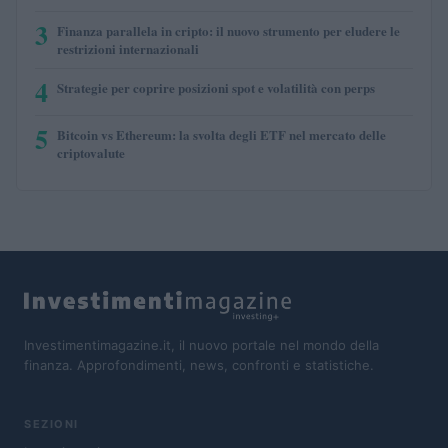
3
Finanza parallela in cripto: il nuovo strumento per eludere le
restrizioni internazionali
4
Strategie per coprire posizioni spot e volatilità con perps
5
Bitcoin vs Ethereum: la svolta degli ETF nel mercato delle
criptovalute
Investimentimagazine.it, il nuovo portale nel mondo della
finanza. Approfondimenti, news, confronti e statistiche.
SEZIONI