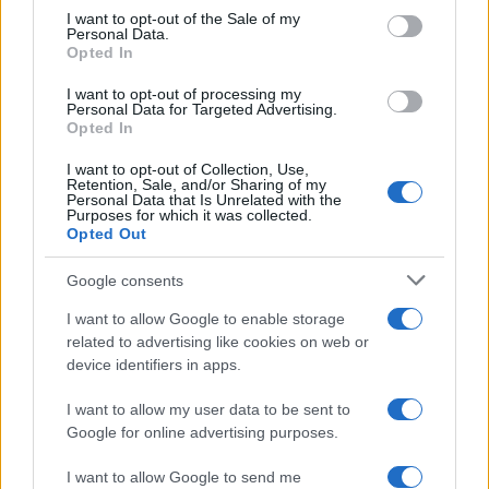
consent section.
I want to opt-out of the Sale of my
Continua a leggere
Personal Data.
Opted In
I want to opt-out of processing my
CRIPTOVALUTE
Personal Data for Targeted Advertising.
Opted In
I want to opt-out of Collection, Use,
Retention, Sale, and/or Sharing of my
Personal Data that Is Unrelated with the
Purposes for which it was collected.
Opted Out
Google consents
I want to allow Google to enable storage
related to advertising like cookies on web or
device identifiers in apps.
ETF su Ethereum: afflussi in calo dopo il picco di luglio
I want to allow my user data to be sent to
Francesca Spadaro · 7 Ago 2026
Google for online advertising purposes.
CRIPTOVALUTE
I want to allow Google to send me