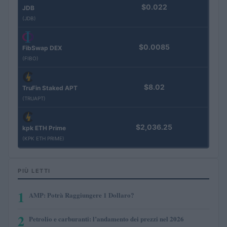
$0.022
JDB
(JDB)
$0.0085
FibSwap DEX
(FIBO)
$8.02
TruFin Staked APT
(TRUAPT)
$2,036.25
kpk ETH Prime
(KPK ETH PRIME)
PIÙ LETTI
1
AMP: Potrà Raggiungere 1 Dollaro?
2
Petrolio e carburanti: l’andamento dei prezzi nel 2026