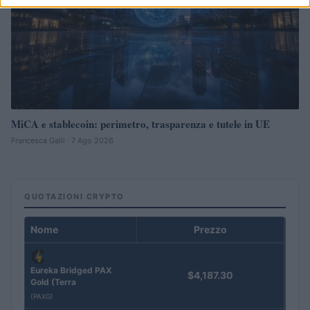
MiCA e stablecoin: perimetro, trasparenza e tutele in UE
Francesca Galli · 7 Ago 2026
QUOTAZIONI CRYPTO
Nome
Prezzo
Eureka Bridged PAX
$4,187.30
Gold (Terra
(PAXG)