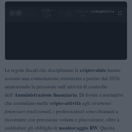
0:29 /
Ad
hub
Media
POWERED
1
/
4
4:27
BY
criptovalute
Le regole fiscali che disciplinano le
hanno
assunto una connotazione strutturata a partire dal 2026,
aumentando la pressione sull’attività di controllo
Amministrazione finanziaria
dell’
. Di fronte a normative
cripto-attività
che assimilano molte
agli
strumenti
finanziari tradizionali
, i professionisti sono chiamati a
ricostruire con precisione volumi e plusvalenze, oltre a
monitoraggio RW
soddisfare gli obblighi di
. Questa