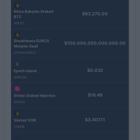
Kinza Babylon Staked
$83,270.00
BTC
(KBTC)
Steakhouse EURCV
$100,000,000,000,000.00
Morpho Vault
(STEAKEURCV)
$0.032
Epoch Island
(EPOCH)
$16.49
Stride Staked Injective
(STINJ)
$3,407.11
Vested XOR
(VXOR)