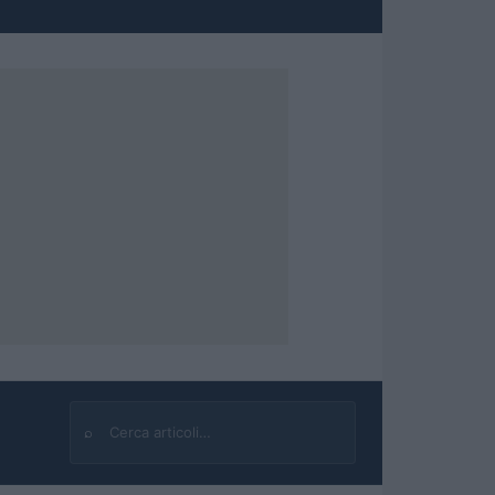
⌕
Cerca