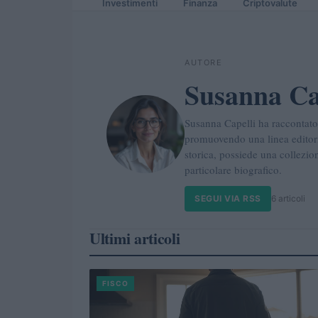
Investimenti
Finanza
Criptovalute
AUTORE
Susanna Ca
Susanna Capelli ha raccontato
promuovendo una linea editoria
storica, possiede una collezio
particolare biografico.
SEGUI VIA RSS
6 articoli
Ultimi articoli
FISCO