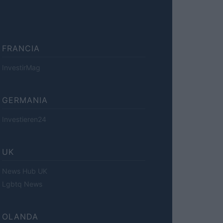
FRANCIA
InvestirMag
GERMANIA
Investieren24
UK
News Hub UK
Lgbtq News
OLANDA