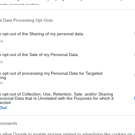
ogle consent section.
Perché l’auto accessibile è scomparsa dal
l Data Processing Opt Outs
mercato statunitense
Esplorazione delle cause economiche e politiche
o opt-out of the Sharing of my personal data.
dell'aumento dei prezzi auto, dall'evoluzione dei modelli alle
ano
In
politiche protezionistiche e alle alternative offerte dalle
case…
o opt-out of the Sale of my Personal Data.
Susanna Capelli · 14 Apr 2026
In
to opt-out of processing my Personal Data for Targeted
ing.
In
o opt-out of Collection, Use, Retention, Sale, and/or Sharing
ersonal Data that Is Unrelated with the Purposes for which it
lected.
Out
consents
o allow Google to enable storage related to advertising like cookies on