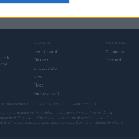
SEZIONI
MAGAZINE
Investimenti
Chi siamo
 della
Finanza
Contatti
iche.
Criptovalute
News
Fisco
Finanziamenti
a
AdHub Media S.r.l.
· P.IVA 13542920965 · REA MI 2729933
 impegna a mantenere le sue informazioni accurate e aggiornate. Queste
ndo visiti un istituto finanziario, un fornitore di servizi o il sito di un
quisto e i servizi sono presentati senza garanzia. Quando si valutano le offerte,