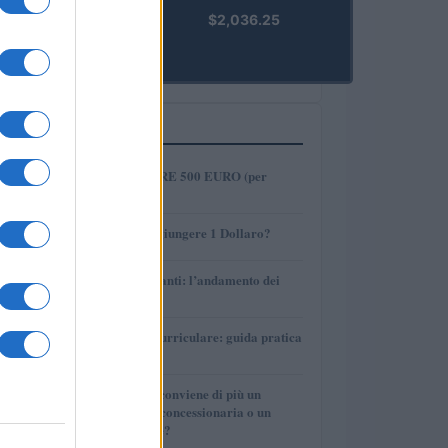
kpk ETH
$2,036.25
Prime
(KPK ETH
PRIME)
PIÙ LETTI
1
COME INVESTIRE 500 EURO (per
guadagnare)?
2
AMP: Potrà Raggiungere 1 Dollaro?
3
Petrolio e carburanti: l’andamento dei
prezzi nel 2026
4
Tirocinio extra-curriculare: guida pratica
per laureati
5
Per le auto usate conviene di più un
finanziamento in concessionaria o un
prestito personale?