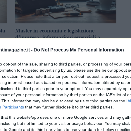
sta
Master in economia e legislazione
d’impresa: informazioni essenziali a
Milano
lo
ntimagazine.it -
Do Not Process My Personal Information
 o
Una guida compatta al corso di laurea magistrale in
economia e legislazione d'impresa: caratteristiche principali,
percorsi di ammissione e documentazione disponibile
to opt-out of the sale, sharing to third parties, or processing of your per
formation for targeted advertising by us, please use the below opt-out s
Susanna Capelli · 16 Apr 2026
r selection. Please note that after your opt-out request is processed y
eing interest-based ads based on personal information utilized by us or
disclosed to third parties prior to your opt-out. You may separately opt-
FINANZA
losure of your personal information by third parties on the IAB’s list of
. This information may also be disclosed by us to third parties on the
IA
Participants
that may further disclose it to other third parties.
 that this website/app uses one or more Google services and may gath
including but not limited to your visit or usage behaviour. You may click 
 to Google and its third-party tags to use your data for below specifi