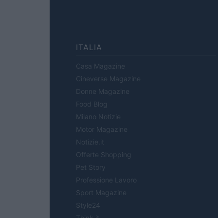
ITALIA
Casa Magazine
Cineverse Magazine
Donne Magazine
Food Blog
Milano Notizie
Motor Magazine
Notizie.it
Offerte Shopping
Pet Story
Professione Lavoro
Sport Magazine
Style24
Think.it