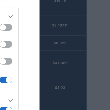
$16.49
Staked
Injective
(STINJ)
$3,407.11
Vested XOR
(VXOR)
JDB
$0.022
(JDB)
FibSwap
$0.0085
DEX
(FIBO)
TruFin
$8.02
Staked APT
(TRUAPT)