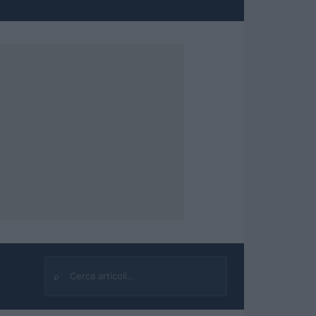
⌕
Cerca