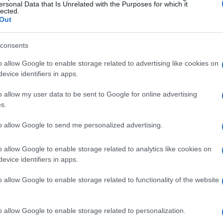
ersonal Data that Is Unrelated with the Purposes for which it
lected.
Out
consents
o allow Google to enable storage related to advertising like cookies on
evice identifiers in apps.
o allow my user data to be sent to Google for online advertising
s.
direttamente al gioco tramite un link specifico o trovare
 autorizza il bot a inviare messaggi, si collega il
to allow Google to send me personalized advertising.
isualizzano i saldi bonus e si inizia a giocare cliccando
o allow Google to enable storage related to analytics like cookies on
evice identifiers in apps.
o allow Google to enable storage related to functionality of the website
ro ed esplorano le varie regioni di Odom per reclutare
o allow Google to enable storage related to personalization.
ademaster ai Warlock. Le azioni principali includono: