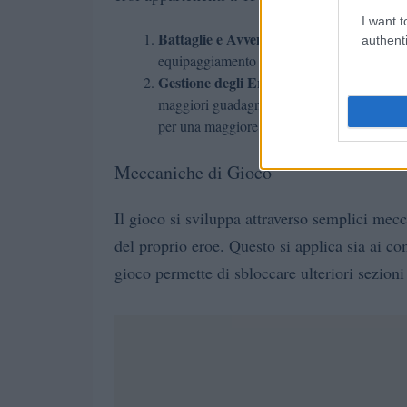
I want t
Battaglie e Avventure
: Usare gli eroi per
authenti
equipaggiamento e cibo.
Gestione degli Eroi
: Il cibo è necessario pe
maggiori guadagni di esperienza. L’equipag
per una maggiore forza.
Meccaniche di Gioco
Il gioco si sviluppa attraverso semplici mec
del proprio eroe. Questo si applica sia ai co
gioco permette di sbloccare ulteriori sezio