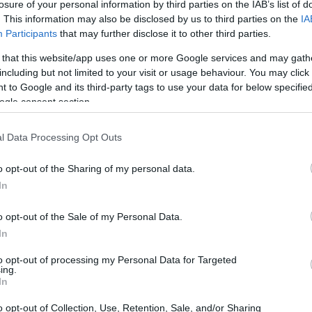
ito dove i giocatori possono esplorare il mondo
losure of your personal information by third parties on the IAB’s list of
. This information may also be disclosed by us to third parties on the
IA
artecipare a battaglie PvP e guadagnare token
Participants
that may further disclose it to other third parties.
HTML5, il gioco è accessibile direttamente tramite
 that this website/app uses one or more Google services and may gath
ono ottenere ricompense sotto forma di NFT, $TON e
including but not limited to your visit or usage behaviour. You may click 
 to Google and its third-party tags to use your data for below specifi
ogle consent section.
l Data Processing Opt Outs
o opt-out of the Sharing of my personal data.
In
o opt-out of the Sale of my Personal Data.
In
to opt-out of processing my Personal Data for Targeted
ing.
In
o opt-out of Collection, Use, Retention, Sale, and/or Sharing