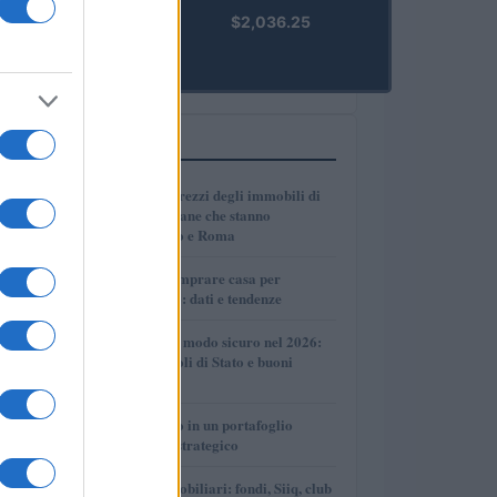
kpk ETH
$2,036.25
Prime
(KPK ETH
PRIME)
PIÙ LETTI
1
Dove crescono i prezzi degli immobili di
lusso: le città italiane che stanno
superando Milano e Roma
2
Dove conviene comprare casa per
affittarla nel 2026: dati e tendenze
3
Come investire in modo sicuro nel 2026:
conti deposito, titoli di Stato e buoni
fruttiferi postali
4
Come inserire oro in un portafoglio
giovane in modo strategico
5
Investimenti immobiliari: fondi, Siiq, club