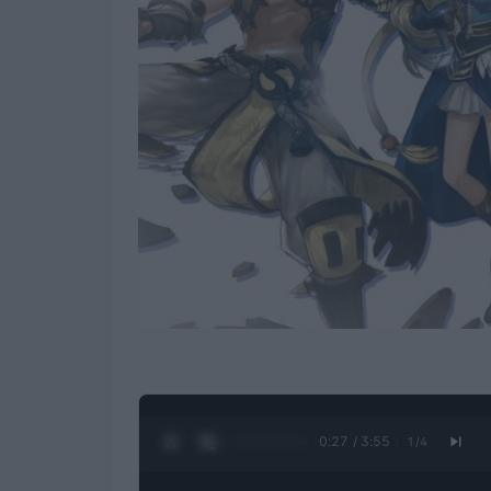
0:28 / 3:55
1
/
4