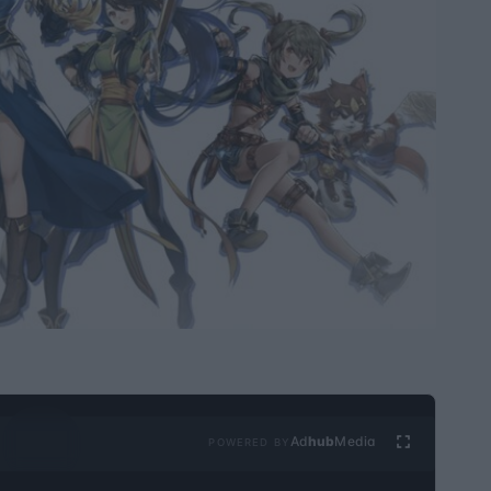
Ad
hub
Media
POWERED BY