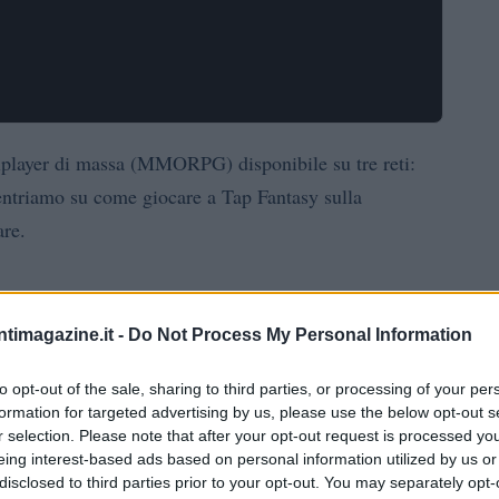
iplayer di massa (MMORPG) disponibile su tre reti:
ntriamo su come giocare a Tap Fantasy sulla
are.
ntimagazine.it -
Do Not Process My Personal Information
rima volta del gioco Tap Fantasy nell’agosto del 2023,
 dalla TON Foundation e successivamente è stato
to opt-out of the sale, sharing to third parties, or processing of your per
formation for targeted advertising by us, please use the below opt-out s
o del progetto nel 2023 è stato reso possibile grazie
r selection. Please note that after your opt-out request is processed y
a mostra TON e ai test beta chiusi.
eing interest-based ads based on personal information utilized by us or
disclosed to third parties prior to your opt-out. You may separately opt-