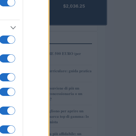
kpk ETH
$2,036.25
Prime
(KPK ETH
PRIME)
PIÙ LETTI
1
COME INVESTIRE 500 EURO (per
guadagnare)?
2
Tirocinio extra-curriculare: guida pratica
per laureati
3
Per le auto usate conviene di più un
finanziamento in concessionaria o un
prestito personale?
4
Quanti soldi ci vogliono per aprire un
autosalone multimarca top di gamma: lo
spiega il professionista
5
La macchina usata più affidabile: un