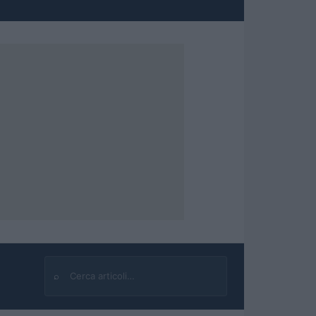
⌕
Cerca