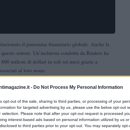
luzionato il panorama finanziario globale. Anche la
 questo settore. Un’inchiesta condotta da Reuters ha
00 milioni di dollari in soli sei mesi grazie a
ssociati al loro nome.
p Jr., hanno avviato un’iniziativa chiamata World
ntimagazine.it -
Do Not Process My Personal Information
 alle criptovalute. Sebbene non sia ancora pienamente
to opt-out of the sale, sharing to third parties, or processing of your per
ignificativi, suscitando l’interesse di investitori a
formation for targeted advertising by us, please use the below opt-out s
r selection. Please note that after your opt-out request is processed y
eing interest-based ads based on personal information utilized by us or
disclosed to third parties prior to your opt-out. You may separately opt-
a Trump Organization