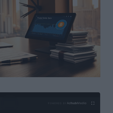
Ad
hub
Media
POWERED BY