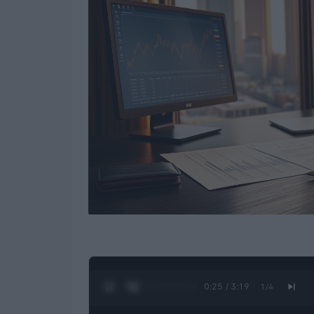
0:26 / 3:19
1
/
4