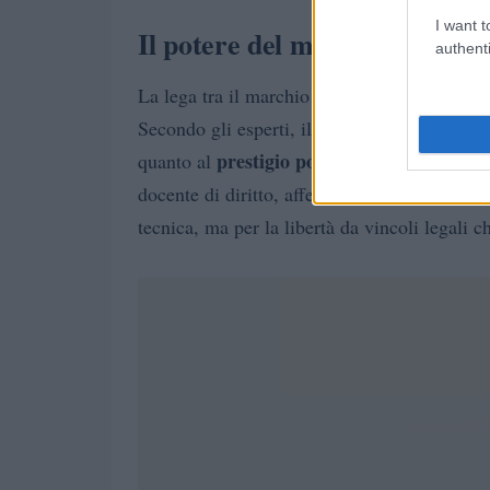
I want t
Il potere del marchio Trump n
authenti
La lega tra il marchio Trump e il mondo dell
Secondo gli esperti, il successo di queste in
prestigio politico
quanto al
e all’influenza 
docente di diritto, afferma che gli investito
tecnica, ma per la libertà da vincoli legali c