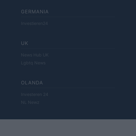
GERMANIA
Investieren24
UK
News Hub UK
Lgbtq News
OLANDA
Investeren 24
NL Newz