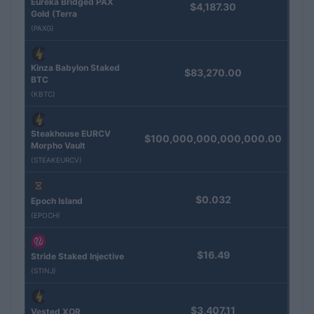
Eureka Bridged PAX
$4,187.30
Gold (Terra
(PAXG)
Kinza Babylon Staked
$83,270.00
BTC
(KBTC)
Steakhouse EURCV
$100,000,000,000,000.00
Morpho Vault
(STEAKEURCV)
$0.032
Epoch Island
(EPOCH)
$16.49
Stride Staked Injective
(STINJ)
$3,407.11
Vested XOR