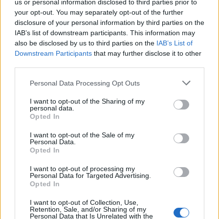
us or personal information disclosed to third parties prior to
your opt-out. You may separately opt-out of the further
disclosure of your personal information by third parties on the
Continua a leggere
IAB’s list of downstream participants. This information may
also be disclosed by us to third parties on the
IAB’s List of
NEWS
Downstream Participants
that may further disclose it to other
third parties.
Please note that this website/app uses one or more Google
Personal Data Processing Opt Outs
services and may gather and store information including but
not limited to your visit or usage behaviour. You may click to
I want to opt-out of the Sharing of my
personal data.
grant or deny consent to Google and its third-party tags to
Opted In
use your data for below specified purposes in below Google
consent section.
I want to opt-out of the Sale of my
Personal Data.
Opted In
I want to opt-out of processing my
Personal Data for Targeted Advertising.
Opted In
Petrolio in calo: Brent a 88.9 dollari, ribassi diffusi tra le
materie prime
I want to opt-out of Collection, Use,
Retention, Sale, and/or Sharing of my
Andrea Innocenti · 6 Ago 2026
Personal Data that Is Unrelated with the