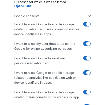
Purposes for which it was collected.
Opted Out
NEWS
Google consents
I want to allow Google to enable storage
related to advertising like cookies on web or
device identifiers in apps.
I want to allow my user data to be sent to
Google for online advertising purposes.
I want to allow Google to send me
personalized advertising.
Petrolio in calo: Brent a 91,82$, ribassi a due cifre per greggio
I want to allow Google to enable storage
e oro
related to analytics like cookies on web or
Andrea Innocenti · 5 Ago 2026
device identifiers in apps.
NEWS
I want to allow Google to enable storage
related to functionality of the website or app.