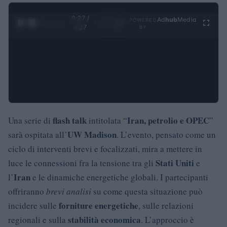
0:28 /
Ad
hub
Media
POWERED
1
/
4
4:27
BY
flash talk
Iran, petrolio e OPEC
Una serie di
intitolata “
”
UW Madison
sarà ospitata all’
. L’evento, pensato come un
ciclo di interventi brevi e focalizzati, mira a mettere in
Stati Uniti
luce le connessioni fra la tensione tra gli
e
Iran
l’
e le dinamiche energetiche globali. I partecipanti
offriranno
brevi analisi
su come questa situazione può
forniture energetiche
incidere sulle
, sulle relazioni
stabilità economica
regionali e sulla
. L’approccio è