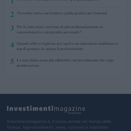
1
2
Tirocinio extra-curriculare: guida pratica per laureati
3
Per le auto usate conviene di più un finanziamento in
concessionaria o un prestito personale?
4
Quanti soldi ci vogliono per aprire un autosalone multimarca
top di gamma: lo spiega il professionista
5
La macchina usata più affidabile: un investimento che esige
ponderazione
Investimentimagazine.it, il nuovo portale nel mondo della
finanza. Approfondimenti, news, confronti e statistiche.