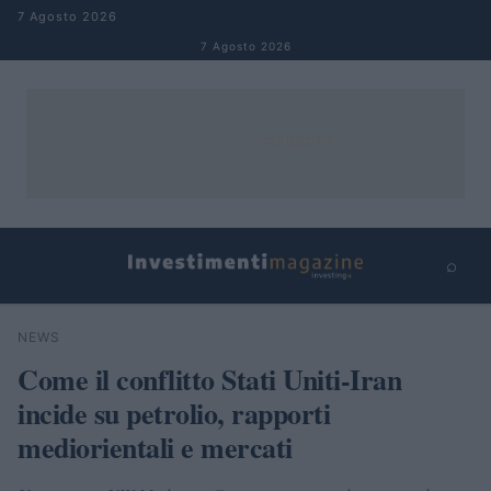
Salta al contenuto
7 Agosto 2026
7 Agosto 2026
⌕
×
⌕
NEWS
Cerca
Come il conflitto Stati Uniti-Iran
incide su petrolio, rapporti
mediorientali e mercati