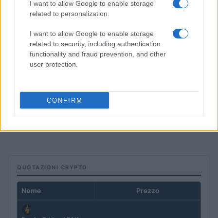
I want to allow Google to enable storage
related to personalization.
I want to allow Google to enable storage
related to security, including authentication
functionality and fraud prevention, and other
user protection.
CONFIRM
La macchina usata più affidabile: un investimento che esige
ponderazione
Redazione · 5 Ago 2026
QUOTAZIONI CRYPTO
Nome
Prezzo