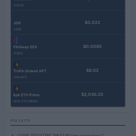
(VXOR)
$0.022
JDB
(JDB)
$0.0085
FibSwap DEX
(FIBO)
$8.02
TruFin Staked APT
(TRUAPT)
$2,036.25
kpk ETH Prime
(KPK ETH PRIME)
PIÙ LETTI
COME INVESTIRE 500 EURO (per guadagnare)?