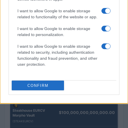
Andrea Innocenti · 4 Ago 2026
I want to allow Google to enable storage
related to functionality of the website or app.
QUOTAZIONI CRYPTO
I want to allow Google to enable storage
related to personalization.
Nome
Prezzo
I want to allow Google to enable storage
related to security, including authentication
Eureka Bridged PAX
functionality and fraud prevention, and other
$4,187.30
Gold (Terra
user protection.
(PAXG)
Kinza Babylon Staked
$83,270.00
CONFIRM
BTC
(KBTC)
Steakhouse EURCV
$100,000,000,000,000.00
Morpho Vault
(STEAKEURCV)