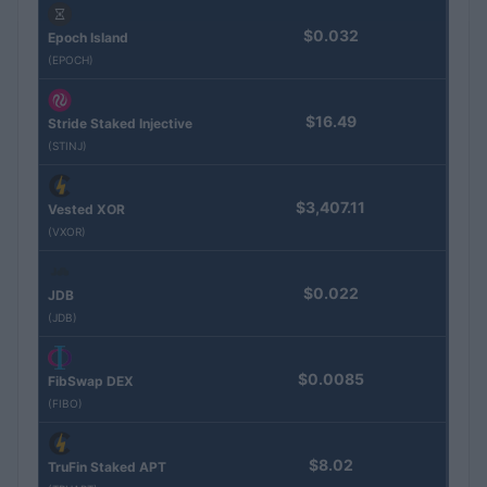
$0.032
Epoch Island
(EPOCH)
$16.49
Stride Staked Injective
(STINJ)
$3,407.11
Vested XOR
(VXOR)
$0.022
JDB
(JDB)
$0.0085
FibSwap DEX
(FIBO)
$8.02
TruFin Staked APT