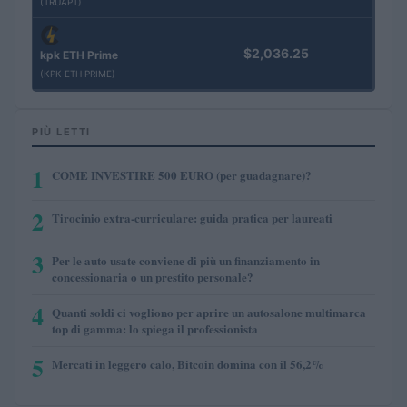
(TRUAPT)
$2,036.25
kpk ETH Prime
(KPK ETH PRIME)
PIÙ LETTI
1
COME INVESTIRE 500 EURO (per guadagnare)?
2
Tirocinio extra-curriculare: guida pratica per laureati
3
Per le auto usate conviene di più un finanziamento in
concessionaria o un prestito personale?
4
Quanti soldi ci vogliono per aprire un autosalone multimarca
top di gamma: lo spiega il professionista
5
Mercati in leggero calo, Bitcoin domina con il 56,2%