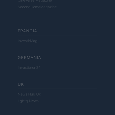
Cineverse Magazine
SecondHomeMagazine
FRANCIA
InvestirMag
GERMANIA
Investieren24
UK
News Hub UK
Lgbtq News