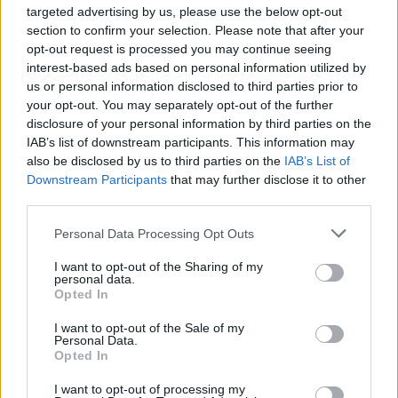
targeted advertising by us, please use the below opt-out
section to confirm your selection. Please note that after your
opt-out request is processed you may continue seeing
interest-based ads based on personal information utilized by
us or personal information disclosed to third parties prior to
your opt-out. You may separately opt-out of the further
Petrolio in calo: Brent a 91,82$, ribassi a due cifre per greggio
disclosure of your personal information by third parties on the
e oro
IAB’s list of downstream participants. This information may
Andrea Innocenti · 5 Ago 2026
also be disclosed by us to third parties on the
IAB’s List of
Downstream Participants
that may further disclose it to other
NEWS
third parties.
Please note that this website/app uses one or more Google
Personal Data Processing Opt Outs
services and may gather and store information including but
not limited to your visit or usage behaviour. You may click to
I want to opt-out of the Sharing of my
personal data.
grant or deny consent to Google and its third-party tags to
Opted In
use your data for below specified purposes in below Google
consent section.
I want to opt-out of the Sale of my
Personal Data.
Opted In
I want to opt-out of processing my