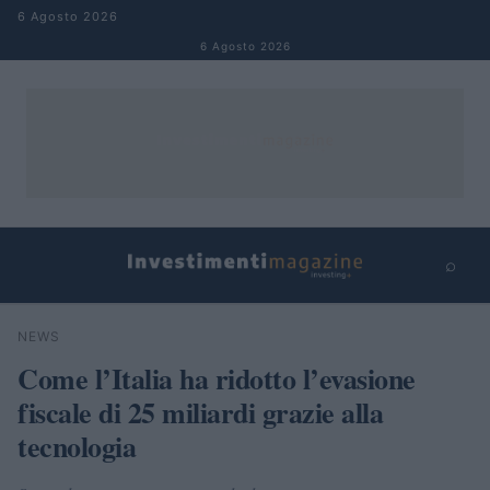
Salta al contenuto
6 Agosto 2026
6 Agosto 2026
⌕
×
⌕
NEWS
Cerca
Come l’Italia ha ridotto l’evasione
fiscale di 25 miliardi grazie alla
tecnologia