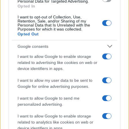
Personal Data for Targeted Advertising.
Opted In
La macchina usata più affidabile: un investimento che esige
I want to opt-out of Collection, Use,
ponderazione
Retention, Sale, and/or Sharing of my
Personal Data that Is Unrelated with the
Redazione · 5 Ago 2026
Purposes for which it was collected.
Opted Out
NEWS
Google consents
I want to allow Google to enable storage
related to advertising like cookies on web or
device identifiers in apps.
I want to allow my user data to be sent to
Google for online advertising purposes.
I want to allow Google to send me
personalized advertising.
I want to allow Google to enable storage
Petrolio in calo: Brent a 91.82 USD, ribassi diffusi tra le
related to analytics like cookies on web or
materie prime
device identifiers in apps.