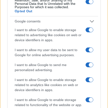
Retention, Sale, and/or Sharing of my
Capire i cicli di Bitcoin tra liquidità, halving e afflussi
Personal Data that Is Unrelated with the
regolamentati
Purposes for which it was collected.
Opted Out
Niccolò Conforti · 4 Ago 2026
Google consents
CRIPTOVALUTE
I want to allow Google to enable storage
related to advertising like cookies on web or
device identifiers in apps.
I want to allow my user data to be sent to
Google for online advertising purposes.
I want to allow Google to send me
personalized advertising.
I want to allow Google to enable storage
related to analytics like cookies on web or
Strategie per coprire posizioni spot e volatilità con perps
device identifiers in apps.
Edoardo Vitali · 4 Ago 2026
I want to allow Google to enable storage
related to functionality of the website or app.
CRIPTOVALUTE