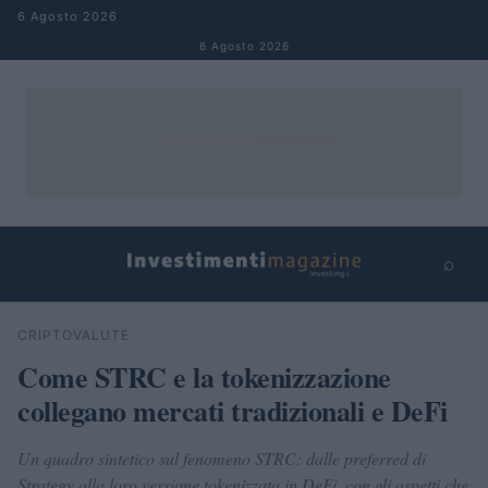
Salta al contenuto
6 Agosto 2026
6 Agosto 2026
⌕
×
⌕
CRIPTOVALUTE
Cerca
Come STRC e la tokenizzazione
collegano mercati tradizionali e DeFi
Un quadro sintetico sul fenomeno STRC: dalle preferred di
Strategy alla loro versione tokenizzata in DeFi, con gli aspetti che