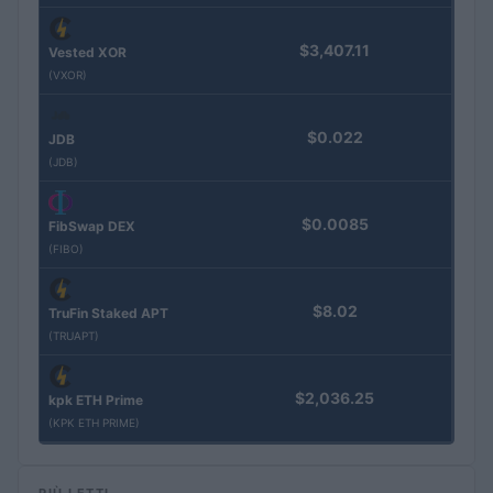
$3,407.11
Vested XOR
(VXOR)
$0.022
JDB
(JDB)
$0.0085
FibSwap DEX
(FIBO)
$8.02
TruFin Staked APT
(TRUAPT)
$2,036.25
kpk ETH Prime
(KPK ETH PRIME)
PIÙ LETTI