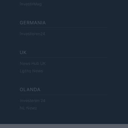
InvestirMag
GERMANIA
Investieren24
UK
News Hub UK
Lgbtq News
OLANDA
Investeren 24
NL Newz