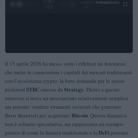
0:29 /
Ad
hub
Media
POWERED
1
/
4
4:27
BY
Il 15 aprile 2026 ha messo sotto i riflettori un fenomeno
che mette in connessione i capitali dei mercati tradizionali
con l’ecosistema crypto: la forte domanda per le azioni
STRC
Strategy
preferred
emesse da
. Dietro a questo
interesse si trova un meccanismo relativamente semplice
ma potente: vendere strumenti societari che generano
Bitcoin
flussi finanziari per acquistare
. Questa dinamica
non è soltanto speculativa, ma rappresenta un esempio
DeFi
pratico di come la finanza tradizionale e la
possano