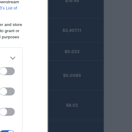
$16.49
Staked
 downstream
Injective
B’s List of
(STINJ)
er and store
$3,407.11
to grant or
Vested XOR
ed purposes
(VXOR)
JDB
$0.022
(JDB)
FibSwap
$0.0085
DEX
(FIBO)
TruFin
$8.02
Staked APT
(TRUAPT)