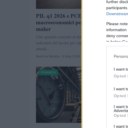
further disc
participants
Downstream 
PIL q1 2026 e PCE: lettura dei dati
macroeconomici per investitori e policy
Please note
maker
information 
deny consent
Uno sguardo concreto ai dati sul PIL, al PCE e agli
in below Go
indicatori del lavoro per capire rischi e opportunità nella
attuale…
Persona
Beatrice Beretta · 6 Mag 2026
I want t
FINANZA
Opted 
I want t
Opted 
I want 
Advertis
Opted 
I want t