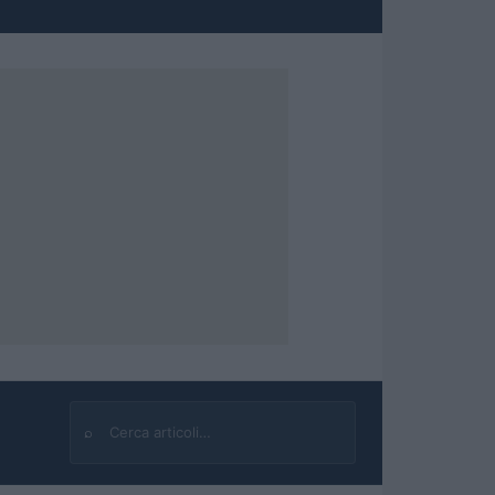
⌕
Cerca