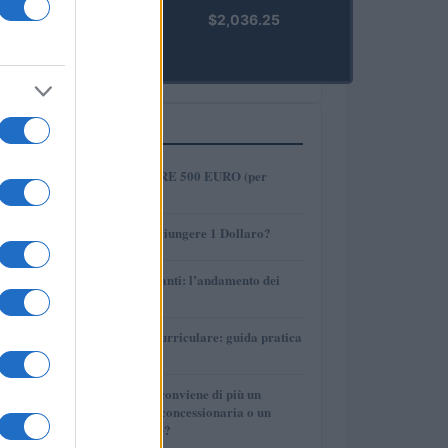
kpk ETH
$2,036.25
Prime
(KPK ETH
PRIME)
PIÙ LETTI
1
COME INVESTIRE 500 EURO (per
guadagnare)?
2
AMP: Potrà Raggiungere 1 Dollaro?
3
Petrolio e carburanti: l’andamento dei
prezzi nel 2026
4
Tirocinio extra-curriculare: guida pratica
per laureati
5
Per le auto usate conviene di più un
finanziamento in concessionaria o un
prestito personale?