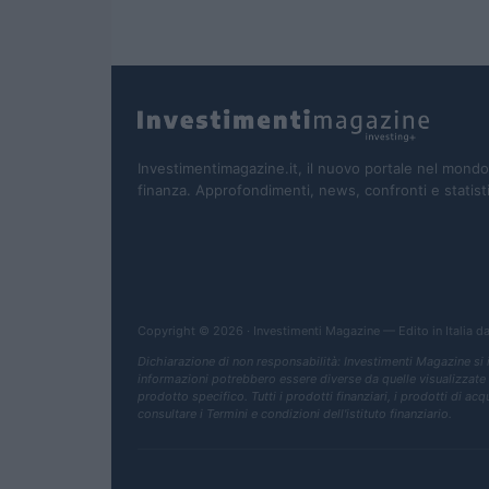
Investimentimagazine.it, il nuovo portale nel mondo
finanza. Approfondimenti, news, confronti e statist
Copyright © 2026 · Investimenti Magazine — Edito in Italia d
Dichiarazione di non responsabilità: Investimenti Magazine si
informazioni potrebbero essere diverse da quelle visualizzate qua
prodotto specifico. Tutti i prodotti finanziari, i prodotti di ac
consultare i Termini e condizioni dell'istituto finanziario.