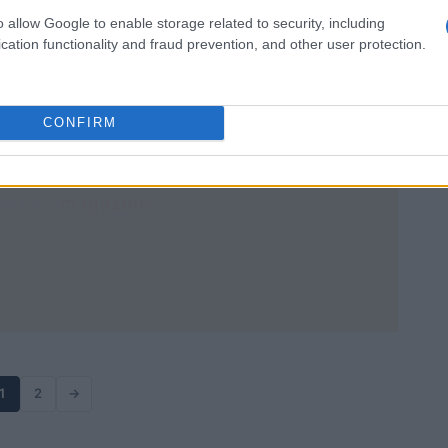
Strategy alla loro versione tokenizzata in DeFi, con gli
o allow Google to enable storage related to security, including
aspetti che conviene valutare
cation functionality and fraud prevention, and other user protection.
Beatrice Beretta · 15 Apr 2026
CONFIRM
1
2
→