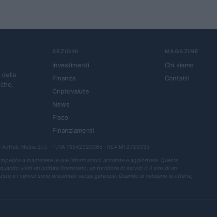
SEZIONI
MAGAZINE
Investimenti
Chi siamo
 della
Finanza
Contatti
iche.
Criptovalute
News
Fisco
Finanziamenti
a
AdHub Media S.r.l.
· P.IVA 13542920965 · REA MI 2729933
 impegna a mantenere le sue informazioni accurate e aggiornate. Queste
ndo visiti un istituto finanziario, un fornitore di servizi o il sito di un
quisto e i servizi sono presentati senza garanzia. Quando si valutano le offerte,