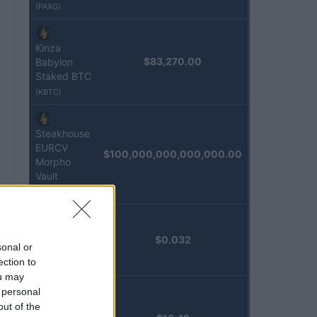
(PAXG)
Kinza
$83,270.00
Babylon
Staked BTC
(KBTC)
Steakhouse
EURCV
$100,000,000,000,000.00
Morpho
Vault
(STEAKEURCV)
Epoch
$0.032
sonal or
Island
ection to
(EPOCH)
ou may
 personal
Stride
out of the