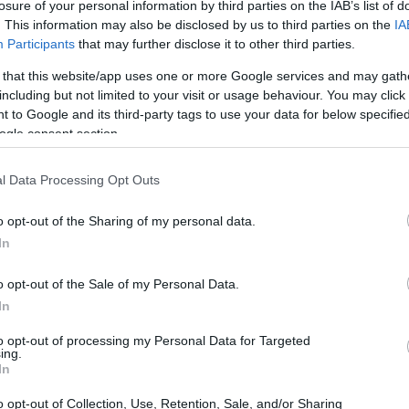
losure of your personal information by third parties on the IAB’s list of
. This information may also be disclosed by us to third parties on the
IA
Participants
that may further disclose it to other third parties.
Nuova serie di banconote: cosa cambia e
perché il 500 resta fuori
 that this website/app uses one or more Google services and may gath
including but not limited to your visit or usage behaviour. You may click 
La BCE ha avviato il restyling della serie di banconote in
 to Google and its third-party tags to use your data for below specifi
euro: concorso per grafici, temi selezionati e conferma
ogle consent section.
dell’esclusione del 500
 fase
l Data Processing Opt Outs
Beatrice Beretta · 22 Apr 2026
o opt-out of the Sharing of my personal data.
NEWS
In
o opt-out of the Sale of my Personal Data.
In
to opt-out of processing my Personal Data for Targeted
ing.
In
o opt-out of Collection, Use, Retention, Sale, and/or Sharing