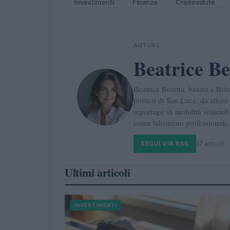
Investimenti
Finanza
Criptovalute
AUTORE
Beatrice Be
Beatrice Beretta, basata a Bol
portico di San Luca: da allor
reportage su mobilità sostenib
come talismano professionale.
SEGUI VIA RSS
17 articoli
Ultimi articoli
INVESTIMENTI