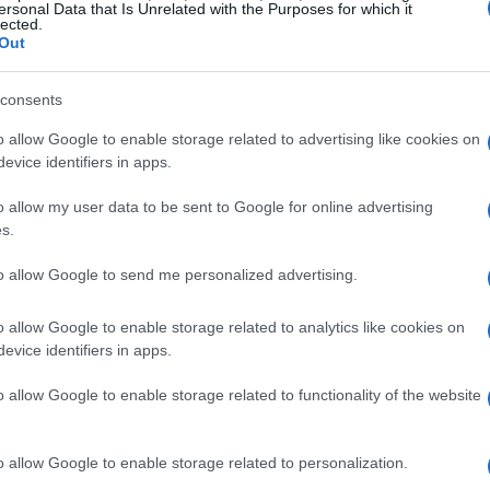
Conseguenze del confronto USA-Iran sulle
ersonal Data that Is Unrelated with the Purposes for which it
lected.
forniture di petrolio e il ruolo di OPEC
Out
one
Un riassunto degli interventi flash che collegano il confronto
a
USA-Iran alle dinamiche del petrolio e alle decisioni di
consents
OPEC
Beatrice Beretta · 16 Apr 2026
o allow Google to enable storage related to advertising like cookies on
evice identifiers in apps.
CRIPTOVALUTE
o allow my user data to be sent to Google for online advertising
s.
to allow Google to send me personalized advertising.
o allow Google to enable storage related to analytics like cookies on
evice identifiers in apps.
o allow Google to enable storage related to functionality of the website
Come STRC e la tokenizzazione collegano
mercati tradizionali e DeFi
o allow Google to enable storage related to personalization.
nano
Un quadro sintetico sul fenomeno STRC: dalle preferred di