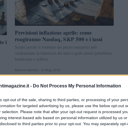
Previsioni inflazione aprile: come
reagiranno Nasdaq, S&P 500 e i tassi
o i
Scopri perché il rimbalzo dei prezzi energetici può
condizionare la traiettoria dei tassi e quali settori potrebbero
beneficiare o soffrire
Beatrice Beretta · 12 Mag 2026
ntimagazine.it -
Do Not Process My Personal Information
FINANZA
to opt-out of the sale, sharing to third parties, or processing of your per
formation for targeted advertising by us, please use the below opt-out s
r selection. Please note that after your opt-out request is processed y
eing interest-based ads based on personal information utilized by us or
disclosed to third parties prior to your opt-out. You may separately opt-