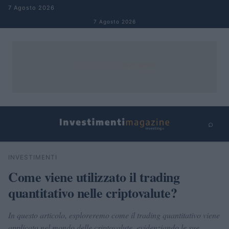
Salta al contenuto
7 Agosto 2026
7 Agosto 2026
⌕
×
⌕
INVESTIMENTI
Cerca
Come viene utilizzato il trading
quantitativo nelle criptovalute?
In questo articolo, esploreremo come il trading quantitativo viene
applicato nel mondo delle criptovalute, evidenziando le sue