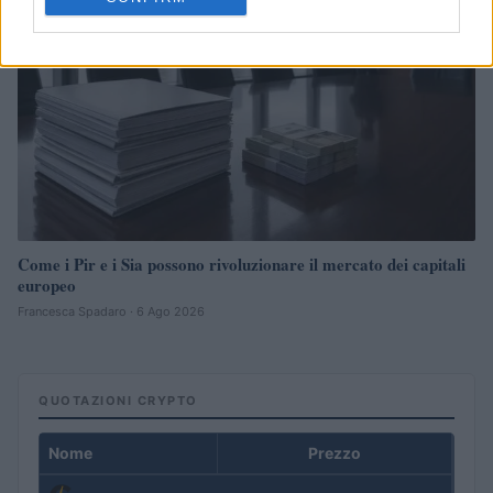
Come i Pir e i Sia possono rivoluzionare il mercato dei capitali
europeo
Francesca Spadaro · 6 Ago 2026
QUOTAZIONI CRYPTO
Nome
Prezzo