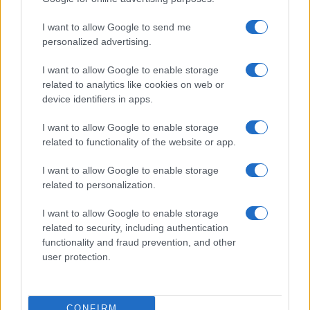
Edoardo Marchesi · 7 Ago 2026
I want to allow Google to send me
INVESTIMENTI
personalized advertising.
I want to allow Google to enable storage
related to analytics like cookies on web or
device identifiers in apps.
I want to allow Google to enable storage
related to functionality of the website or app.
I want to allow Google to enable storage
related to personalization.
I want to allow Google to enable storage
Investimenti immobiliari a Valencia: opportunità e vantaggi
related to security, including authentication
con Globexs Group
functionality and fraud prevention, and other
Niccolò Conforti · 6 Ago 2026
user protection.
INVESTIMENTI
CONFIRM