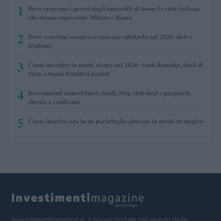
1
Dove crescono i prezzi degli immobili di lusso: le città italiane
che stanno superando Milano e Roma
2
Dove conviene comprare casa per affittarla nel 2026: dati e
tendenze
3
Come investire in modo sicuro nel 2026: conti deposito, titoli di
Stato e buoni fruttiferi postali
4
Investimenti immobiliari: fondi, Siiq, club deal e proprietà
diretta a confronto
5
Come inserire oro in un portafoglio giovane in modo strategico
Investimentimagazine.it, il nuovo portale nel mondo della