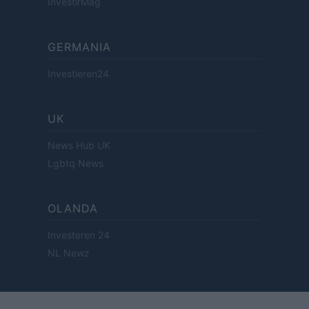
InvestirMag
GERMANIA
Investieren24
UK
News Hub UK
Lgbtq News
OLANDA
Investeren 24
NL Newz