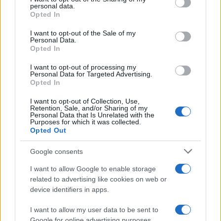
personal data.
grant or deny consent to Google and its third-party tags to
Opted In
use your data for below specified purposes in below Google
consent section.
Continua a leggere
I want to opt-out of the Sale of my
Personal Data.
Opted In
INVESTIMENTI
I want to opt-out of processing my
Personal Data for Targeted Advertising.
Opted In
I want to opt-out of Collection, Use,
Retention, Sale, and/or Sharing of my
Personal Data that Is Unrelated with the
Purposes for which it was collected.
Opted Out
Google consents
I want to allow Google to enable storage
related to advertising like cookies on web or
device identifiers in apps.
Come distinguere rumore e informazione azionabile nei
mercati
I want to allow my user data to be sent to
Google for online advertising purposes.