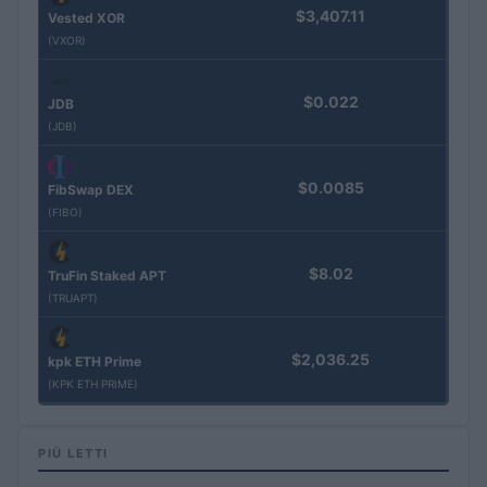
$3,407.11
Vested XOR
(VXOR)
$0.022
JDB
(JDB)
$0.0085
FibSwap DEX
(FIBO)
$8.02
TruFin Staked APT
(TRUAPT)
$2,036.25
kpk ETH Prime
(KPK ETH PRIME)
PIÙ LETTI