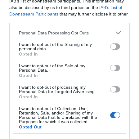
IAB’s list of downstream participants. This information may
also be disclosed by us to third parties on the
IAB’s List of
Downstream Participants
that may further disclose it to other
third parties.
Please note that this website/app uses one or more Google
Personal Data Processing Opt Outs
services and may gather and store information including but
not limited to your visit or usage behaviour. You may click to
I want to opt-out of the Sharing of my
personal data.
grant or deny consent to Google and its third-party tags to
Opted In
use your data for below specified purposes in below Google
consent section.
I want to opt-out of the Sale of my
Personal Data.
Opted In
I want to opt-out of processing my
Personal Data for Targeted Advertising.
Opted In
I want to opt-out of Collection, Use,
Retention, Sale, and/or Sharing of my
Personal Data that Is Unrelated with the
Purposes for which it was collected.
Continua a leggere
Opted Out