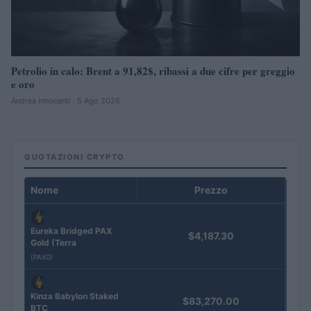
Petrolio in calo: Brent a 91,82$, ribassi a due cifre per greggio
e oro
Andrea Innocenti · 5 Ago 2026
QUOTAZIONI CRYPTO
Nome
Prezzo
Eureka Bridged PAX
$4,187.30
Gold (Terra
(PAXG)
Kinza Babylon Staked
$83,270.00
BTC