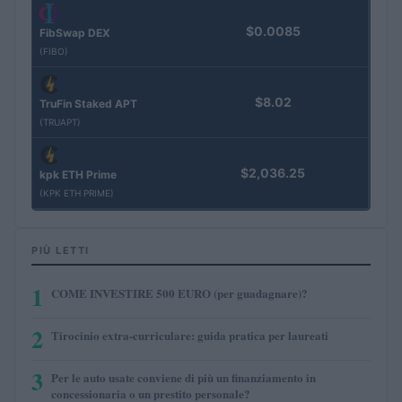
$0.0085
FibSwap DEX
(FIBO)
$8.02
TruFin Staked APT
(TRUAPT)
$2,036.25
kpk ETH Prime
(KPK ETH PRIME)
PIÙ LETTI
1
COME INVESTIRE 500 EURO (per guadagnare)?
2
Tirocinio extra-curriculare: guida pratica per laureati
3
Per le auto usate conviene di più un finanziamento in
concessionaria o un prestito personale?