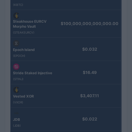
(KBTC)
Steakhouse EURCV
$100,000,000,000,000.00
Morpho Vault
(STEAKEURCV)
$0.032
Epoch Island
(EPOCH)
$16.49
Stride Staked Injective
(STINJ)
$3,407.11
Vested XOR
(VXOR)
$0.022
JDB
(JDB)