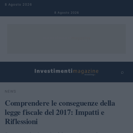
Salta al contenuto
8 Agosto 2026
8 Agosto 2026
⌕
×
⌕
NEWS
Cerca
Comprendere le conseguenze della
legge fiscale del 2017: Impatti e
Riflessioni