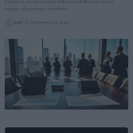
Esplora le recenti decisioni della Federal Reserve e il loro
impatto sul panorama economico.
Staff
·
21 Settembre 2025
· 4 min