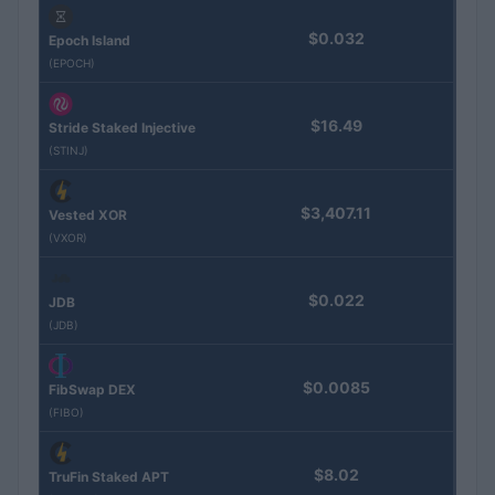
$0.032
Epoch Island
(EPOCH)
$16.49
Stride Staked Injective
(STINJ)
$3,407.11
Vested XOR
(VXOR)
$0.022
JDB
(JDB)
$0.0085
FibSwap DEX
(FIBO)
$8.02
TruFin Staked APT