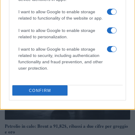
I want to allow Google to enable storage
Petrolio in calo: Brent a 88.9 dollari, ribassi diffusi tra le
related to functionality of the website or app.
materie prime
Andrea Innocenti · 6 Ago 2026
I want to allow Google to enable storage
related to personalization.
NEWS
I want to allow Google to enable storage
related to security, including authentication
functionality and fraud prevention, and other
user protection.
CONFIRM
Petrolio in calo: Brent a 91,82$, ribassi a due cifre per greggio
e oro