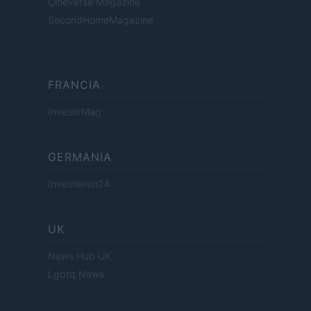
Cineverse Magazine
SecondHomeMagazine
FRANCIA
InvestirMag
GERMANIA
Investieren24
UK
News Hub UK
Lgbtq News