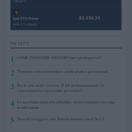
(TRUAPT)
$2,036.25
kpk ETH Prime
(KPK ETH PRIME)
PIÙ LETTI
1
COME INVESTIRE 500 EURO (per guadagnare)?
2
Tirocinio extra-curriculare: guida pratica per laureati
3
Per le auto usate conviene di più un finanziamento in
concessionaria o un prestito personale?
4
La macchina usata più affidabile: un investimento che esige
ponderazione
5
Mercati in leggero calo, Bitcoin domina con il 56,2%