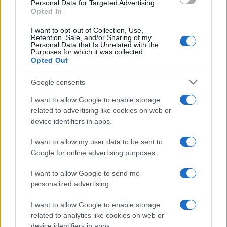
Personal Data for Targeted Advertising.
Opted In
I want to opt-out of Collection, Use,
Retention, Sale, and/or Sharing of my
Personal Data that Is Unrelated with the
Purposes for which it was collected.
Opted Out
Petrolio in calo, Brent a 88.9 USD dopo un ribasso del 8.3%
Google consents
Andrea Innocenti · 7 Ago 2026
I want to allow Google to enable storage
related to advertising like cookies on web or
NEWS
device identifiers in apps.
I want to allow my user data to be sent to
Google for online advertising purposes.
I want to allow Google to send me
personalized advertising.
I want to allow Google to enable storage
related to analytics like cookies on web or
device identifiers in apps.