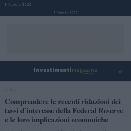
Salta al contenuto
9 Agosto 2026
9 Agosto 2026
⌕
×
⌕
NEWS
Cerca
Comprendere le recenti riduzioni dei
tassi d’interesse della Federal Reserve
e le loro implicazioni economiche