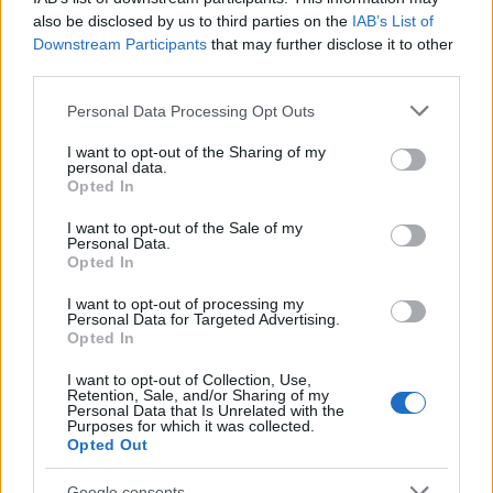
also be disclosed by us to third parties on the
IAB’s List of
Downstream Participants
that may further disclose it to other
third parties.
Please note that this website/app uses one or more Google
Personal Data Processing Opt Outs
services and may gather and store information including but
not limited to your visit or usage behaviour. You may click to
I want to opt-out of the Sharing of my
personal data.
grant or deny consent to Google and its third-party tags to
Opted In
use your data for below specified purposes in below Google
consent section.
I want to opt-out of the Sale of my
Personal Data.
Reparti aeronavali della Guardia di Finanza: controllo del
Opted In
territorio e contrasto agli illeciti
Francesca Galli · 8 Ago 2026
I want to opt-out of processing my
Personal Data for Targeted Advertising.
Opted In
FINANZA
I want to opt-out of Collection, Use,
Retention, Sale, and/or Sharing of my
Personal Data that Is Unrelated with the
Purposes for which it was collected.
Opted Out
Google consents