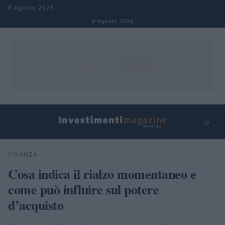
Salta al contenuto
8 Agosto 2026
8 Agosto 2026
⌕
×
⌕
FINANZA
Cerca
Cosa indica il rialzo momentaneo e
come può influire sul potere
d’acquisto