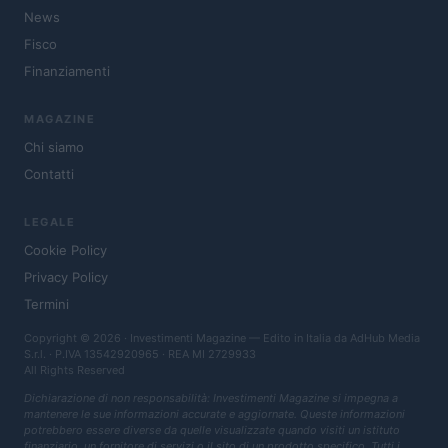
News
Fisco
Finanziamenti
MAGAZINE
Chi siamo
Contatti
LEGALE
Cookie Policy
Privacy Policy
Termini
Copyright © 2026 · Investimenti Magazine — Edito in Italia da
AdHub Media
S.r.l.
· P.IVA 13542920965 · REA MI 2729933
All Rights Reserved
Dichiarazione di non responsabilità: Investimenti Magazine si impegna a
mantenere le sue informazioni accurate e aggiornate. Queste informazioni
potrebbero essere diverse da quelle visualizzate quando visiti un istituto
finanziario, un fornitore di servizi o il sito di un prodotto specifico. Tutti i