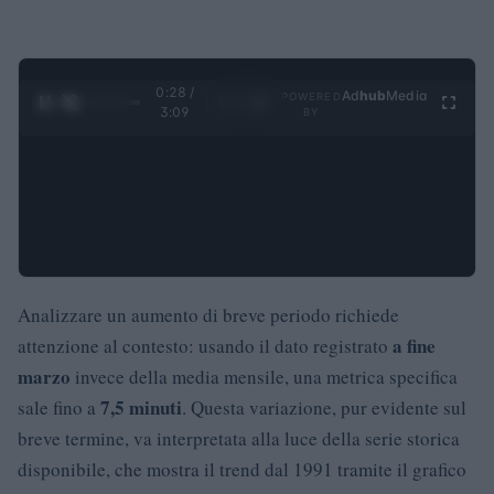
0:29 /
Ad
hub
Media
POWERED
1
/
4
3:09
BY
Analizzare un aumento di breve periodo richiede
a fine
attenzione al contesto: usando il dato registrato
marzo
invece della media mensile, una metrica specifica
7,5 minuti
sale fino a
. Questa variazione, pur evidente sul
breve termine, va interpretata alla luce della serie storica
disponibile, che mostra il trend dal 1991 tramite il grafico