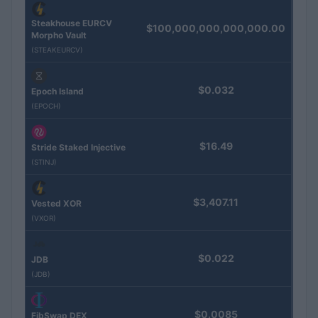
Steakhouse EURCV
$100,000,000,000,000.00
Morpho Vault
(STEAKEURCV)
$0.032
Epoch Island
(EPOCH)
$16.49
Stride Staked Injective
(STINJ)
$3,407.11
Vested XOR
(VXOR)
$0.022
JDB
(JDB)
$0.0085
FibSwap DEX