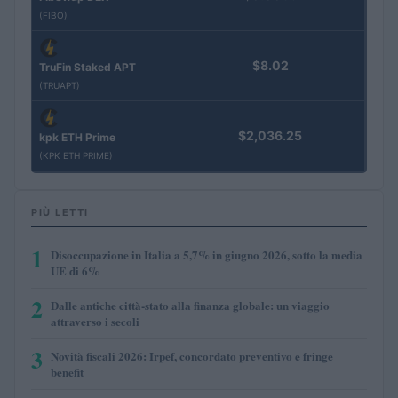
(FIBO)
$8.02
TruFin Staked APT
(TRUAPT)
$2,036.25
kpk ETH Prime
(KPK ETH PRIME)
PIÙ LETTI
1
Disoccupazione in Italia a 5,7% in giugno 2026, sotto la media
UE di 6%
2
Dalle antiche città-stato alla finanza globale: un viaggio
attraverso i secoli
3
Novità fiscali 2026: Irpef, concordato preventivo e fringe
benefit