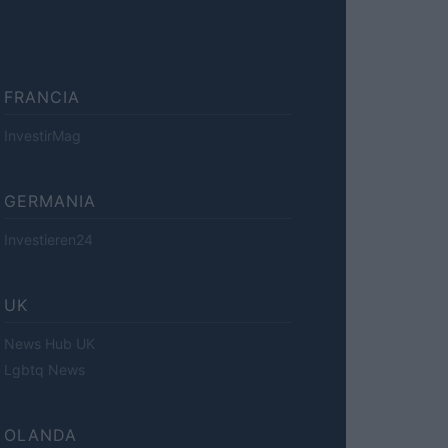
FRANCIA
InvestirMag
GERMANIA
Investieren24
UK
News Hub UK
Lgbtq News
OLANDA