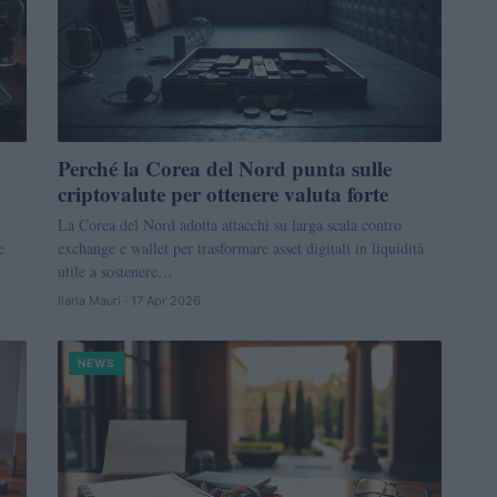
Perché la Corea del Nord punta sulle
criptovalute per ottenere valuta forte
La Corea del Nord adotta attacchi su larga scala contro
e
exchange e wallet per trasformare asset digitali in liquidità
utile a sostenere…
Ilaria Mauri · 17 Apr 2026
NEWS