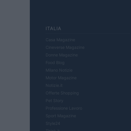
ITALIA
Casa Magazine
Cineverse Magazine
Donne Magazine
Food Blog
Milano Notizie
Motor Magazine
Notizie.it
Offerte Shopping
Pet Story
Professione Lavoro
Sport Magazine
Style24
Think.it