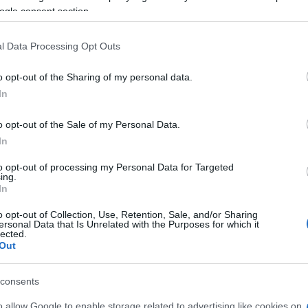
me
Quando il pavimento è pericoloso:
ogle consent section.
sentenza sul condominio e sulla
responsabilità civile
l Data Processing Opt Outs
per
Un semplice scivolone su mattonelle bagnate riporta in
primo piano l'applicazione dell'art. 2051 c.c. e il dovere di
o opt-out of the Sharing of my personal data.
manutenzione del condominio
In
Ilaria Mauri · 2 Apr 2026
o opt-out of the Sale of my Personal Data.
In
to opt-out of processing my Personal Data for Targeted
ing.
In
o opt-out of Collection, Use, Retention, Sale, and/or Sharing
ersonal Data that Is Unrelated with the Purposes for which it
lected.
Out
a:
consents
to
o allow Google to enable storage related to advertising like cookies on