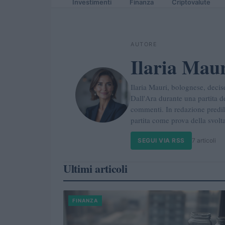
Investimenti
Finanza
Criptovalute
AUTORE
Ilaria Mau
Ilaria Mauri, bolognese, decis
Dall'Ara durante una partita d
commenti. In redazione predili
partita come prova della svolta
SEGUI VIA RSS
7 articoli
Ultimi articoli
FINANZA