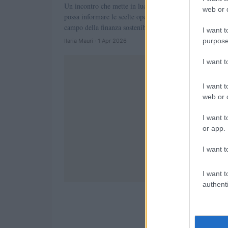
Un incontro che mette in luce come la ricerca accademic
web or d
possa informare le scelte operative degli investitori nel
campo della finanza sostenibile
I want t
purpose
Ilaria Mauri · 1 Apr 2026
I want 
I want t
web or d
I want t
or app.
I want t
I want t
authenti