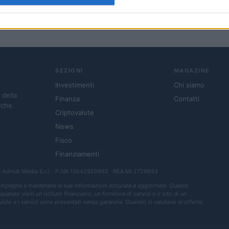
SEZIONI
MAGAZINE
Investimenti
Chi siamo
 della
Finanza
Contatti
iche.
Criptovalute
News
Fisco
Finanziamenti
a
AdHub Media S.r.l.
· P.IVA 13542920965 · REA MI 2729933
 impegna a mantenere le sue informazioni accurate e aggiornate. Queste
ndo visiti un istituto finanziario, un fornitore di servizi o il sito di un
quisto e i servizi sono presentati senza garanzia. Quando si valutano le offerte,