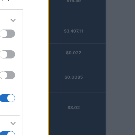
$16.49
Staked
Injective
(STINJ)
$3,407.11
Vested XOR
(VXOR)
JDB
$0.022
(JDB)
FibSwap
$0.0085
DEX
(FIBO)
TruFin
$8.02
Staked APT
(TRUAPT)