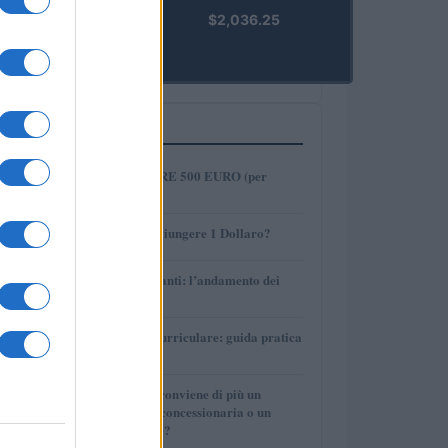
kpk ETH
$2,036.25
Prime
(KPK ETH
PRIME)
PIÙ LETTI
1
COME INVESTIRE 500 EURO (per
guadagnare)?
2
AMP: Potrà Raggiungere 1 Dollaro?
3
Petrolio e carburanti: l’andamento dei
prezzi nel 2026
4
Tirocinio extra-curriculare: guida pratica
per laureati
5
Per le auto usate conviene di più un
finanziamento in concessionaria o un
prestito personale?