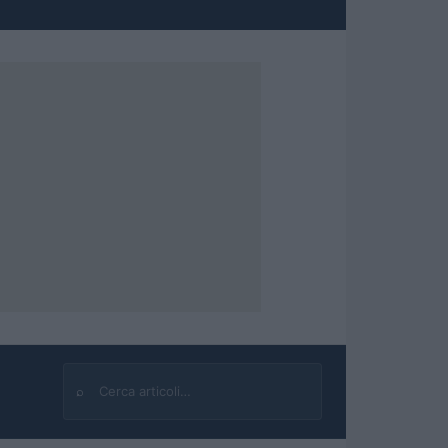
⌕
Cerca