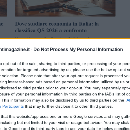
me
Dove studiare economia in Italia: la
classifica QS 2026 a confronto
a
Una guida compatta alle università italiane che si
o e
distinguono negli studi di economia secondo la classifica QS
ntimagazine.it -
Do Not Process My Personal Information
2026, con dati e spunti…
Ilaria Mauri · 3 Apr 2026
to opt-out of the sale, sharing to third parties, or processing of your per
formation for targeted advertising by us, please use the below opt-out s
NEWS
r selection. Please note that after your opt-out request is processed y
eing interest-based ads based on personal information utilized by us or
disclosed to third parties prior to your opt-out. You may separately opt-
losure of your personal information by third parties on the IAB’s list of
. This information may also be disclosed by us to third parties on the
IA
Participants
that may further disclose it to other third parties.
 that this website/app uses one or more Google services and may gath
including but not limited to your visit or usage behaviour. You may click 
 to Google and its third-party tags to use your data for below specifi