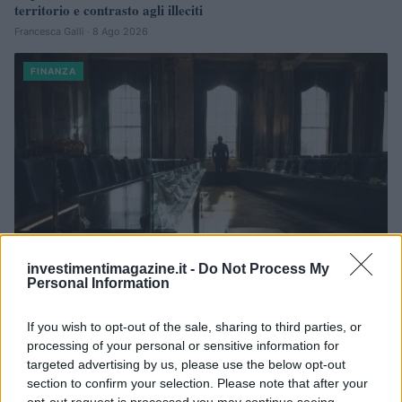
territorio e contrasto agli illeciti
Francesca Galli · 8 Ago 2026
FINANZA
investimentimagazine.it -
Do Not Process My
Personal Information
Governo e opposizione in contrasto: le accuse di Conte sulle
If you wish to opt-out of the sale, sharing to third parties, or
mascherine contraffatte
processing of your personal or sensitive information for
Francesca Galli · 7 Ago 2026
targeted advertising by us, please use the below opt-out
section to confirm your selection. Please note that after your
FINANZA
opt-out request is processed you may continue seeing