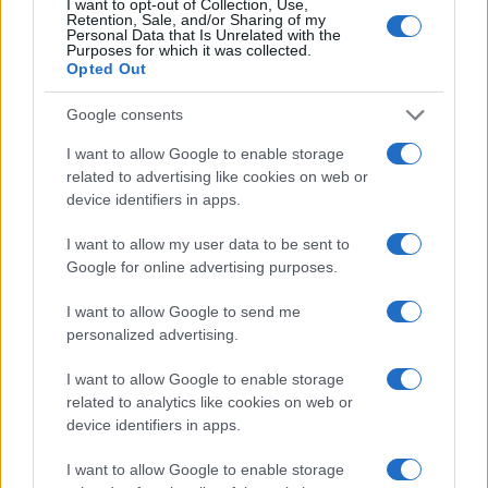
I want to opt-out of Collection, Use,
Retention, Sale, and/or Sharing of my
Personal Data that Is Unrelated with the
Purposes for which it was collected.
Eureka Bridged PAX
Opted Out
$4,187.30
Gold (Terra
(PAXG)
Google consents
I want to allow Google to enable storage
Kinza Babylon Staked
$83,270.00
related to advertising like cookies on web or
BTC
device identifiers in apps.
(KBTC)
I want to allow my user data to be sent to
Google for online advertising purposes.
Steakhouse EURCV
$100,000,000,000,000.00
Morpho Vault
(STEAKEURCV)
I want to allow Google to send me
personalized advertising.
$0.032
Epoch Island
I want to allow Google to enable storage
(EPOCH)
related to analytics like cookies on web or
device identifiers in apps.
$16.49
Stride Staked Injective
I want to allow Google to enable storage
(STINJ)