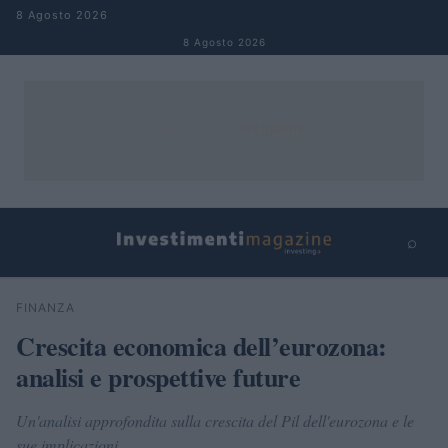
Salta al contenuto
8 Agosto 2026
8 Agosto 2026
⌕
×
⌕
FINANZA
Cerca
Crescita economica dell’eurozona:
analisi e prospettive future
Un'analisi approfondita sulla crescita del Pil dell'eurozona e le
sue implicazioni