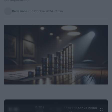
Redazione
·
30 Ottobre 2024
· 2 min
0:28 /
Ad
hub
Media
POWERED
1
/
4
3:19
BY