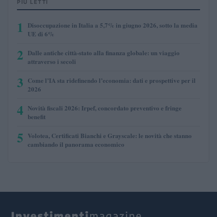
PIÙ LETTI
1
Disoccupazione in Italia a 5,7% in giugno 2026, sotto la media
UE di 6%
2
Dalle antiche città-stato alla finanza globale: un viaggio
attraverso i secoli
3
Come l’IA sta ridefinendo l’economia: dati e prospettive per il
2026
4
Novità fiscali 2026: Irpef, concordato preventivo e fringe
benefit
5
Volotea, Certificati Bianchi e Grayscale: le novità che stanno
cambiando il panorama economico