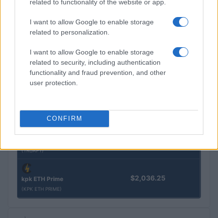
related to functionality of the website or app.
I want to allow Google to enable storage
$3,407.11
Vested XOR
related to personalization.
(VXOR)
I want to allow Google to enable storage
related to security, including authentication
$0.022
JDB
functionality and fraud prevention, and other
(JDB)
user protection.
$0.0085
FibSwap DEX
(FIBO)
CONFIRM
$8.02
TruFin Staked APT
(TRUAPT)
$2,036.25
kpk ETH Prime
(KPK ETH PRIME)