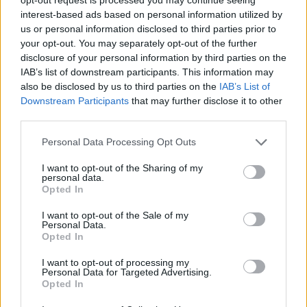
interest-based ads based on personal information utilized by
us or personal information disclosed to third parties prior to
your opt-out. You may separately opt-out of the further
disclosure of your personal information by third parties on the
IAB’s list of downstream participants. This information may
also be disclosed by us to third parties on the
IAB’s List of
Downstream Participants
that may further disclose it to other
third parties.
Please note that this website/app uses one or more Google
Personal Data Processing Opt Outs
services and may gather and store information including but
not limited to your visit or usage behaviour. You may click to
I want to opt-out of the Sharing of my
personal data.
grant or deny consent to Google and its third-party tags to
Cash management personale con il sistema a bucket: guida
Opted In
use your data for below specified purposes in below Google
operativa
consent section.
I want to opt-out of the Sale of my
Niccolò Conforti · 7 Ago 2026
Personal Data.
Opted In
I want to opt-out of processing my
Personal Data for Targeted Advertising.
QUOTAZIONI CRYPTO
Opted In
Nome
Prezzo