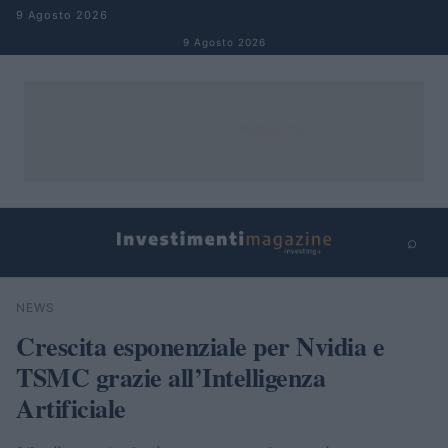
Salta al contenuto
9 Agosto 2026
9 Agosto 2026
⌕
×
⌕
NEWS
Cerca
Crescita esponenziale per Nvidia e
TSMC grazie all’Intelligenza
Artificiale