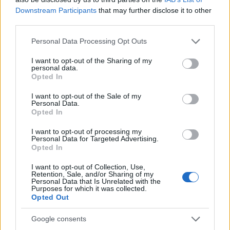
Downstream Participants
that may further disclose it to other
third parties.
Please note that this website/app uses one or more Google
Personal Data Processing Opt Outs
services and may gather and store information including but
not limited to your visit or usage behaviour. You may click to
I want to opt-out of the Sharing of my
personal data.
grant or deny consent to Google and its third-party tags to
Opted In
use your data for below specified purposes in below Google
consent section.
I want to opt-out of the Sale of my
Personal Data.
Opted In
Petrolio in calo, Brent a 88.9 USD dopo un ribasso del 8.3%
I want to opt-out of processing my
Andrea Innocenti · 7 Ago 2026
Personal Data for Targeted Advertising.
Opted In
NEWS
I want to opt-out of Collection, Use,
Retention, Sale, and/or Sharing of my
Personal Data that Is Unrelated with the
Purposes for which it was collected.
Opted Out
Google consents