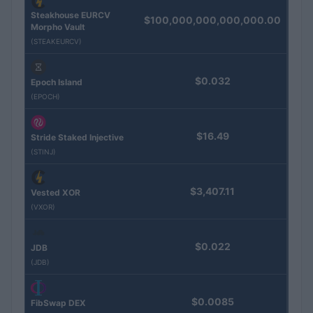
Steakhouse EURCV
$100,000,000,000,000.00
Morpho Vault
(STEAKEURCV)
$0.032
Epoch Island
(EPOCH)
$16.49
Stride Staked Injective
(STINJ)
$3,407.11
Vested XOR
(VXOR)
$0.022
JDB
(JDB)
$0.0085
FibSwap DEX