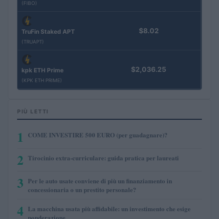
(FIBO)
$8.02
TruFin Staked APT
(TRUAPT)
$2,036.25
kpk ETH Prime
(KPK ETH PRIME)
PIÙ LETTI
1
COME INVESTIRE 500 EURO (per guadagnare)?
2
Tirocinio extra-curriculare: guida pratica per laureati
3
Per le auto usate conviene di più un finanziamento in
concessionaria o un prestito personale?
4
La macchina usata più affidabile: un investimento che esige
ponderazione