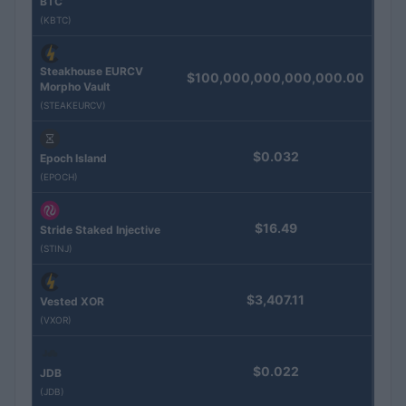
BTC
(KBTC)
Steakhouse EURCV
$100,000,000,000,000.00
Morpho Vault
(STEAKEURCV)
$0.032
Epoch Island
(EPOCH)
$16.49
Stride Staked Injective
(STINJ)
$3,407.11
Vested XOR
(VXOR)
$0.022
JDB
(JDB)