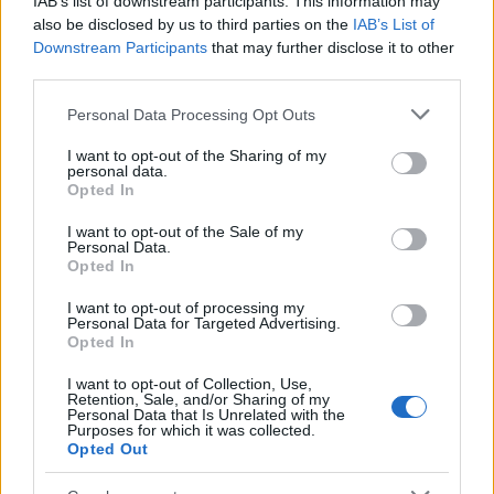
IAB’s list of downstream participants. This information may
also be disclosed by us to third parties on the
IAB’s List of
CRIPTOVALUTE
Downstream Participants
that may further disclose it to other
third parties.
Please note that this website/app uses one or more Google
Personal Data Processing Opt Outs
services and may gather and store information including but
not limited to your visit or usage behaviour. You may click to
I want to opt-out of the Sharing of my
personal data.
grant or deny consent to Google and its third-party tags to
Opted In
use your data for below specified purposes in below Google
consent section.
I want to opt-out of the Sale of my
Personal Data.
Opted In
I want to opt-out of processing my
Personal Data for Targeted Advertising.
ETF su Ethereum: afflussi in calo dopo il picco di luglio
Opted In
Francesca Spadaro · 7 Ago 2026
I want to opt-out of Collection, Use,
Retention, Sale, and/or Sharing of my
Personal Data that Is Unrelated with the
CRIPTOVALUTE
Purposes for which it was collected.
Opted Out