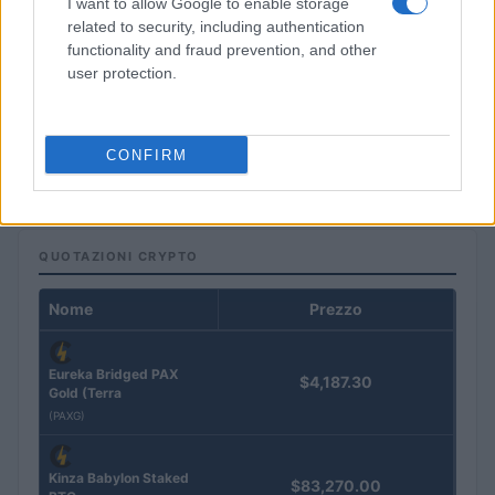
I want to allow Google to enable storage
related to security, including authentication
functionality and fraud prevention, and other
user protection.
MiCA e stablecoin: perimetro, trasparenza e tutele in UE
CONFIRM
Francesca Galli · 7 Ago 2026
QUOTAZIONI CRYPTO
Nome
Prezzo
Eureka Bridged PAX
$4,187.30
Gold (Terra
(PAXG)
Kinza Babylon Staked
$83,270.00