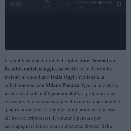
0:29 /
Ad
hub
Media
POWERED
1
/
4
4:27
BY
Criptovalute. Normativa,
La pubblicazione intitolata
fiscalità, antiriciclaggio, mercati
è stata distribuita
Italia Oggi
insieme al quotidiano
e realizzata in
Milano Finanza
collaborazione con
. Questa iniziativa,
23 gennaio 2026
uscita in edicola il
, si propone come
strumento di orientamento
per chi vuole comprendere il
quadro normativo e le implicazioni pratiche connesse
all’uso dei criptoasset. Il volume è pensato per
accompagnare lettori con competenze diverse, dalla