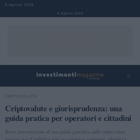
Salta al contenuto
8 Agosto 2026
8 Agosto 2026
⌕
×
⌕
CRIPTOVALUTE
Cerca
Criptovalute e giurisprudenza: una
guida pratica per operatori e cittadini
Breve presentazione di una guida giuridica sulle criptovalute
pensata per il pubblico non accademico: contenuti, obiettivi e