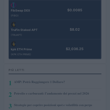
$0.0085
FibSwap DEX
(FIBO)
$8.02
TruFin Staked APT
(TRUAPT)
$2,036.25
kpk ETH Prime
(KPK ETH PRIME)
PIÙ LETTI
1
AMP: Potrà Raggiungere 1 Dollaro?
2
Petrolio e carburanti: l’andamento dei prezzi nel 2026
3
Strategie per coprire posizioni spot e volatilità con perps