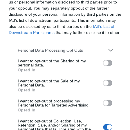
us or personal information disclosed to third parties prior to
your opt-out. You may separately opt-out of the further
disclosure of your personal information by third parties on the
IAB’s list of downstream participants. This information may
also be disclosed by us to third parties on the
IAB’s List of
Continua a leggere
Downstream Participants
that may further disclose it to other
third parties.
CRIPTOVALUTE
Please note that this website/app uses one or more Google
Personal Data Processing Opt Outs
services and may gather and store information including but
not limited to your visit or usage behaviour. You may click to
I want to opt-out of the Sharing of my
personal data.
grant or deny consent to Google and its third-party tags to
Opted In
use your data for below specified purposes in below Google
consent section.
I want to opt-out of the Sale of my
Personal Data.
Opted In
I want to opt-out of processing my
Personal Data for Targeted Advertising.
Opted In
I want to opt-out of Collection, Use,
XRP Ledger, Bitcoin e le sanzioni USA: gli sviluppi chiave del 8
Retention, Sale, and/or Sharing of my
Personal Data that Is Unrelated with the