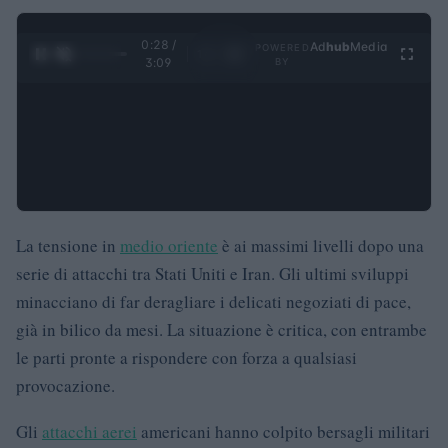
0:29 /
Ad
hub
Media
POWERED
1
/
4
3:09
BY
La tensione in
medio oriente
è ai massimi livelli dopo una
serie di attacchi tra Stati Uniti e Iran. Gli ultimi sviluppi
minacciano di far deragliare i delicati negoziati di pace,
già in bilico da mesi. La situazione è critica, con entrambe
le parti pronte a rispondere con forza a qualsiasi
provocazione.
Gli
attacchi aerei
americani hanno colpito bersagli militari