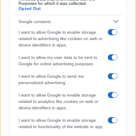
agosto 2026
Purposes for which it was collected.
Niccolò Conforti · 8 Ago 2026
Opted Out
Google consents
CRIPTOVALUTE
I want to allow Google to enable storage
related to advertising like cookies on web or
device identifiers in apps.
I want to allow my user data to be sent to
Google for online advertising purposes.
I want to allow Google to send me
personalized advertising.
I want to allow Google to enable storage
related to analytics like cookies on web or
ETF su Ethereum: afflussi in calo dopo il picco di luglio
device identifiers in apps.
Francesca Spadaro · 7 Ago 2026
I want to allow Google to enable storage
CRIPTOVALUTE
related to functionality of the website or app.