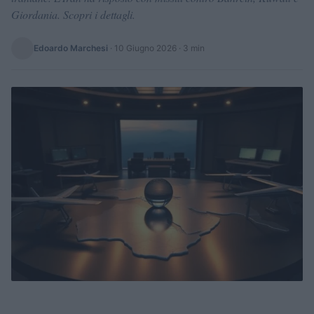
Giordania. Scopri i dettagli.
Edoardo Marchesi
·
10 Giugno 2026
· 3 min