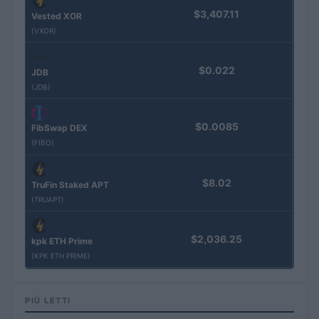
$3,407.11
Vested XOR
(VXOR)
$0.022
JDB
(JDB)
$0.0085
FibSwap DEX
(FIBO)
$8.02
TruFin Staked APT
(TRUAPT)
$2,036.25
kpk ETH Prime
(KPK ETH PRIME)
PIÙ LETTI