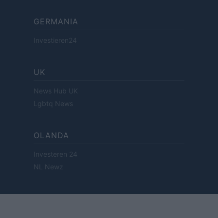
GERMANIA
Investieren24
UK
News Hub UK
Lgbtq News
OLANDA
Investeren 24
NL Newz