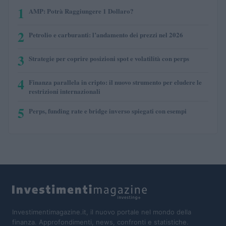
1
AMP: Potrà Raggiungere 1 Dollaro?
2
Petrolio e carburanti: l’andamento dei prezzi nel 2026
3
Strategie per coprire posizioni spot e volatilità con perps
4
Finanza parallela in cripto: il nuovo strumento per eludere le
restrizioni internazionali
5
Perps, funding rate e bridge inverso spiegati con esempi
Investimentimagazine.it, il nuovo portale nel mondo della
finanza. Approfondimenti, news, confronti e statistiche.