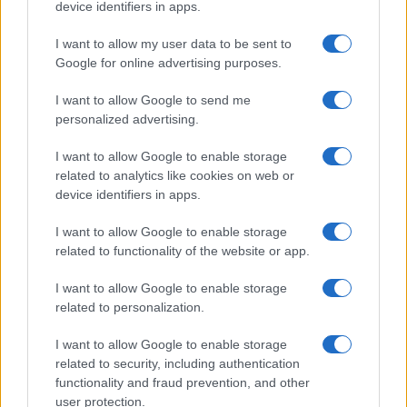
device identifiers in apps.
I want to allow my user data to be sent to
Google for online advertising purposes.
QUOTAZIONI CRYPTO
I want to allow Google to send me
personalized advertising.
Nome
Prezzo
I want to allow Google to enable storage
related to analytics like cookies on web or
Eureka Bridged PAX
$4,187.30
Gold (Terra
device identifiers in apps.
(PAXG)
I want to allow Google to enable storage
related to functionality of the website or app.
Kinza Babylon Staked
$83,270.00
BTC
I want to allow Google to enable storage
(KBTC)
related to personalization.
I want to allow Google to enable storage
Steakhouse EURCV
$100,000,000,000,000.00
Morpho Vault
related to security, including authentication
functionality and fraud prevention, and other
(STEAKEURCV)
user protection.