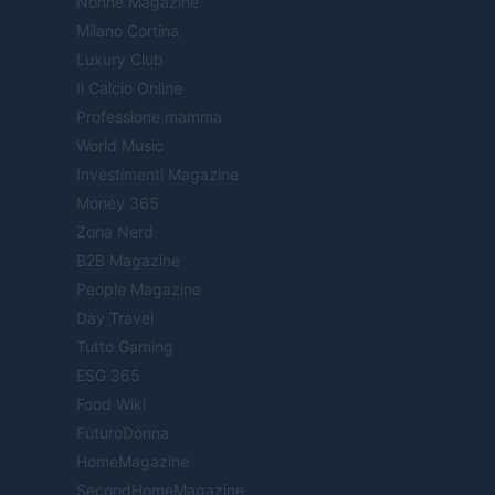
Nonne Magazine
Milano Cortina
Luxury Club
Il Calcio Online
Professione mamma
World Music
Investimenti Magazine
Money 365
Zona Nerd
B2B Magazine
People Magazine
Day Travel
Tutto Gaming
ESG 365
Food Wiki
FuturoDonna
HomeMagazine
SecondHomeMagazine