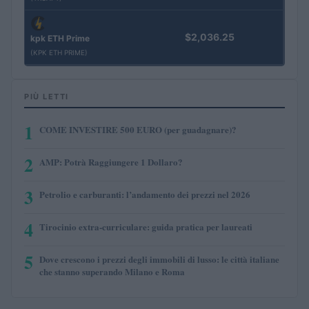
$2,036.25
kpk ETH Prime
(KPK ETH PRIME)
PIÙ LETTI
1
COME INVESTIRE 500 EURO (per guadagnare)?
2
AMP: Potrà Raggiungere 1 Dollaro?
3
Petrolio e carburanti: l’andamento dei prezzi nel 2026
4
Tirocinio extra-curriculare: guida pratica per laureati
5
Dove crescono i prezzi degli immobili di lusso: le città italiane
che stanno superando Milano e Roma