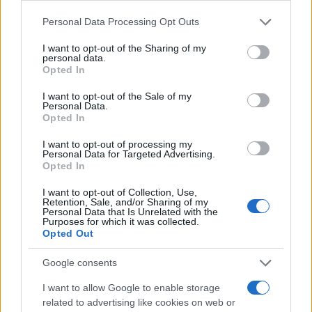
Minorenni denunciati per traffico di stupefacenti dopo aver acquistato
Please note that this website/app uses one or more Google
marijuana online con criptovalute: indagini e perquisizioni svelano un kit
Personal Data Processing Opt Outs
services and may gather and store information including but
per lo spaccio
not limited to your visit or usage behaviour. You may click to
I want to opt-out of the Sharing of my
Beatrice Faggin · 10 Apr 2026
personal data.
grant or deny consent to Google and its third-party tags to
Opted In
use your data for below specified purposes in below Google
consent section.
I want to opt-out of the Sale of my
Personal Data.
Opted In
I want to opt-out of processing my
Personal Data for Targeted Advertising.
Opted In
I want to opt-out of Collection, Use,
Retention, Sale, and/or Sharing of my
Personal Data that Is Unrelated with the
Purposes for which it was collected.
Opted Out
Google consents
I want to allow Google to enable storage
1
2
→
related to advertising like cookies on web or