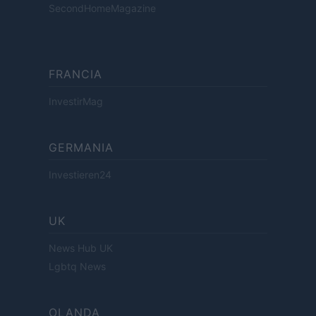
SecondHomeMagazine
FRANCIA
InvestirMag
GERMANIA
Investieren24
UK
News Hub UK
Lgbtq News
OLANDA