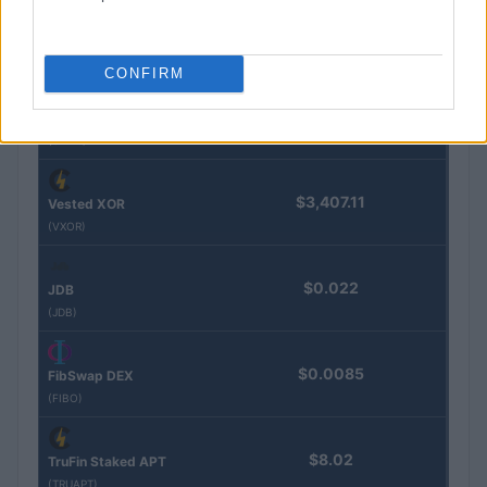
$0.032
Epoch Island
(EPOCH)
CONFIRM
$16.49
Stride Staked Injective
(STINJ)
$3,407.11
Vested XOR
(VXOR)
$0.022
JDB
(JDB)
$0.0085
FibSwap DEX
(FIBO)
$8.02
TruFin Staked APT
(TRUAPT)