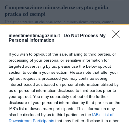
Compensazione minusvalenze crypto: guida
pratica ed esempi
Una guida pratica su che cosa sono le minusvalenze crypto, come si
usano per compensare le plusvalenze e quali regole vale rispettare…
investimentimagazine.it -
Do Not Process My
Beatrice Faggin · 14 Apr 2026
Personal Information
CRIPTOVALUTE
If you wish to opt-out of the sale, sharing to third parties, or
processing of your personal or sensitive information for
targeted advertising by us, please use the below opt-out
section to confirm your selection. Please note that after your
opt-out request is processed you may continue seeing
interest-based ads based on personal information utilized by
us or personal information disclosed to third parties prior to
your opt-out. You may separately opt-out of the further
disclosure of your personal information by third parties on the
IAB’s list of downstream participants. This information may
also be disclosed by us to third parties on the
IAB’s List of
Marijuana pagata in criptovalute: due
Downstream Participants
that may further disclose it to other
giovanissimi segnalati dalla Guardia di Finanza
third parties.