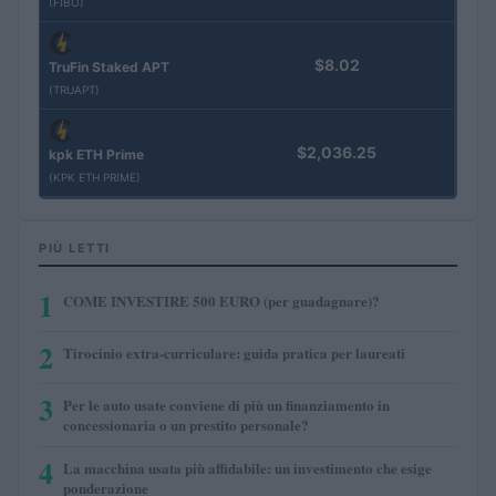
(FIBO)
$8.02
TruFin Staked APT
(TRUAPT)
$2,036.25
kpk ETH Prime
(KPK ETH PRIME)
PIÙ LETTI
1
COME INVESTIRE 500 EURO (per guadagnare)?
2
Tirocinio extra-curriculare: guida pratica per laureati
3
Per le auto usate conviene di più un finanziamento in
concessionaria o un prestito personale?
4
La macchina usata più affidabile: un investimento che esige
ponderazione