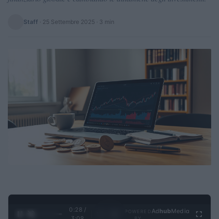
Staff
·
25 Settembre 2025
· 3 min
0:29 /
Ad
hub
Media
POWERED
1
/
4
3:09
BY