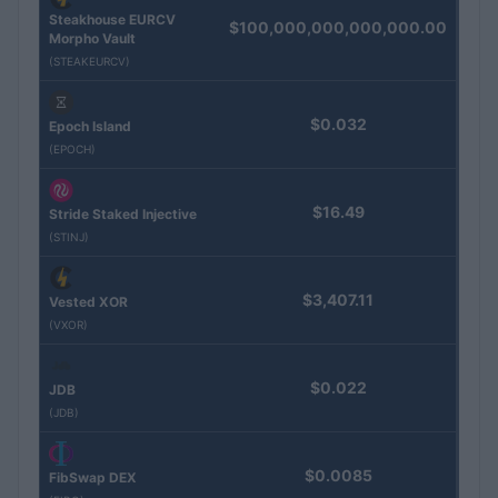
Steakhouse EURCV
$100,000,000,000,000.00
Morpho Vault
(STEAKEURCV)
$0.032
Epoch Island
(EPOCH)
$16.49
Stride Staked Injective
(STINJ)
$3,407.11
Vested XOR
(VXOR)
$0.022
JDB
(JDB)
$0.0085
FibSwap DEX