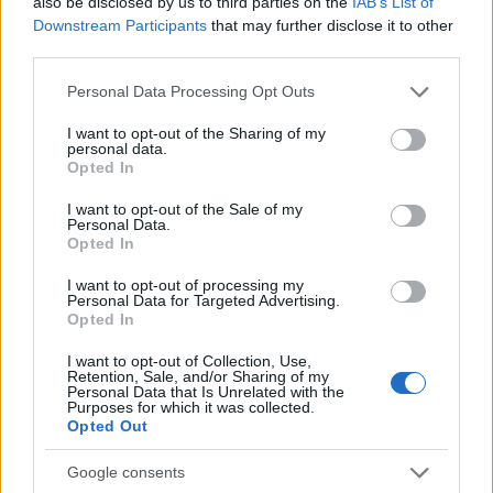
also be disclosed by us to third parties on the
IAB’s List of
Downstream Participants
that may further disclose it to other
third parties.
Please note that this website/app uses one or more Google
Personal Data Processing Opt Outs
services and may gather and store information including but
not limited to your visit or usage behaviour. You may click to
I want to opt-out of the Sharing of my
personal data.
grant or deny consent to Google and its third-party tags to
Opted In
use your data for below specified purposes in below Google
consent section.
I want to opt-out of the Sale of my
Personal Data.
Petrolio in calo: Brent a 88.9 dollari, ribassi diffusi tra le
Opted In
materie prime
Andrea Innocenti · 6 Ago 2026
I want to opt-out of processing my
Personal Data for Targeted Advertising.
Opted In
NEWS
I want to opt-out of Collection, Use,
Retention, Sale, and/or Sharing of my
Personal Data that Is Unrelated with the
Purposes for which it was collected.
Opted Out
Google consents