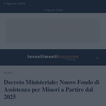
Salta al contenuto
7 Agosto 2026
7 Agosto 2026
⌕
×
⌕
NEWS
Cerca
Decreto Ministeriale: Nuovo Fondo di
Assistenza per Minori a Partire dal
2025