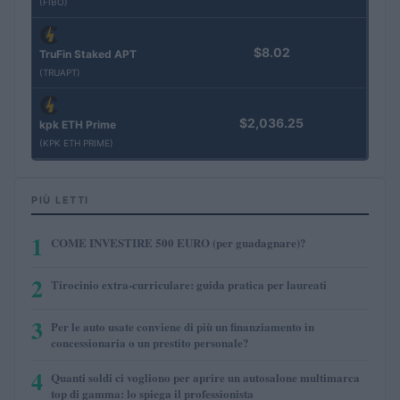
(FIBO)
$8.02
TruFin Staked APT
(TRUAPT)
$2,036.25
kpk ETH Prime
(KPK ETH PRIME)
PIÙ LETTI
1
COME INVESTIRE 500 EURO (per guadagnare)?
2
Tirocinio extra-curriculare: guida pratica per laureati
3
Per le auto usate conviene di più un finanziamento in
concessionaria o un prestito personale?
4
Quanti soldi ci vogliono per aprire un autosalone multimarca
top di gamma: lo spiega il professionista