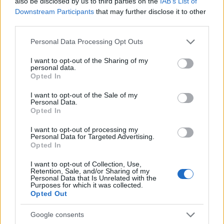
also be disclosed by us to third parties on the
IAB’s List of
Downstream Participants
that may further disclose it to other
third parties.
Please note that this website/app uses one or more Google
Personal Data Processing Opt Outs
services and may gather and store information including but
not limited to your visit or usage behaviour. You may click to
I want to opt-out of the Sharing of my
Petrolio in calo: Brent a 91,82$, ribassi a due cifre per greggio
personal data.
grant or deny consent to Google and its third-party tags to
e oro
Opted In
use your data for below specified purposes in below Google
Andrea Innocenti · 5 Ago 2026
consent section.
I want to opt-out of the Sale of my
Personal Data.
NEWS
Opted In
I want to opt-out of processing my
Personal Data for Targeted Advertising.
Opted In
I want to opt-out of Collection, Use,
Retention, Sale, and/or Sharing of my
Personal Data that Is Unrelated with the
Purposes for which it was collected.
Opted Out
Google consents