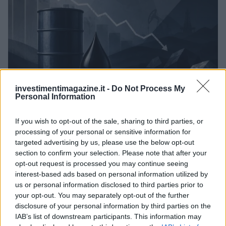
investimentimagazine.it -
Do Not Process My
Personal Information
Petrolio in calo: Brent a 88.9 dollari, ribassi diffusi tra le
materie prime
If you wish to opt-out of the sale, sharing to third parties, or
Andrea Innocenti · 6 Ago 2026
processing of your personal or sensitive information for
targeted advertising by us, please use the below opt-out
NEWS
section to confirm your selection. Please note that after your
opt-out request is processed you may continue seeing
interest-based ads based on personal information utilized by
us or personal information disclosed to third parties prior to
your opt-out. You may separately opt-out of the further
disclosure of your personal information by third parties on the
IAB’s list of downstream participants. This information may