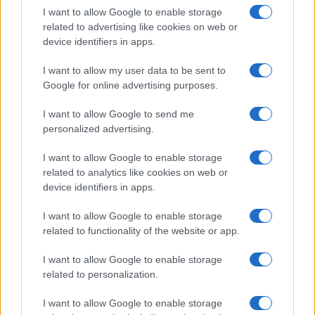
I want to allow Google to enable storage
related to advertising like cookies on web or
La macchina usata più affidabile: un investimento che esige
device identifiers in apps.
ponderazione
Redazione · 5 Ago 2026
I want to allow my user data to be sent to
Google for online advertising purposes.
I want to allow Google to send me
QUOTAZIONI CRYPTO
personalized advertising.
Nome
Prezzo
I want to allow Google to enable storage
related to analytics like cookies on web or
device identifiers in apps.
Eureka Bridged PAX
$4,187.30
Gold (Terra
I want to allow Google to enable storage
(PAXG)
related to functionality of the website or app.
I want to allow Google to enable storage
Kinza Babylon Staked
$83,270.00
BTC
related to personalization.
(KBTC)
I want to allow Google to enable storage