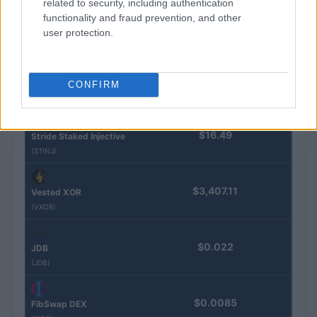
related to security, including authentication
Steakhouse EURCV
$100,000,000,000,000.00
functionality and fraud prevention, and other
Morpho Vault
user protection.
(STEAKEURCV)
$0.032
Epoch Island
CONFIRM
(EPOCH)
$16.49
Stride Staked Injective
(STINJ)
$3,407.11
Vested XOR
(VXOR)
$0.022
JDB
(JDB)
$0.0085
FibSwap DEX