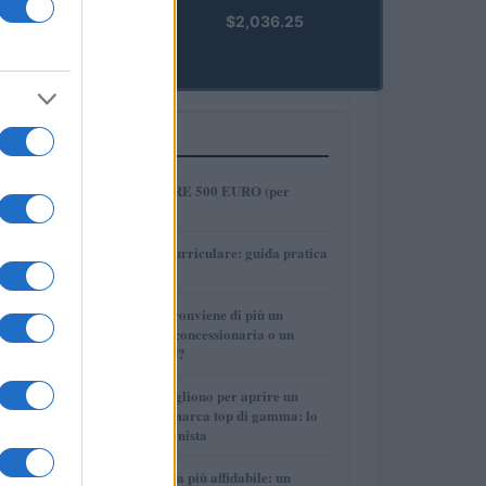
kpk ETH
$2,036.25
Prime
(KPK ETH
PRIME)
PIÙ LETTI
1
COME INVESTIRE 500 EURO (per
guadagnare)?
2
Tirocinio extra-curriculare: guida pratica
per laureati
3
Per le auto usate conviene di più un
finanziamento in concessionaria o un
prestito personale?
4
Quanti soldi ci vogliono per aprire un
autosalone multimarca top di gamma: lo
spiega il professionista
5
La macchina usata più affidabile: un