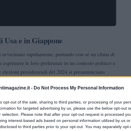
li Usa e in Giappone
si avvicinano rapidamente, portando con sé un clima di
 a esprimere le loro preferenze in un contesto politico e
e elezioni presidenziali del 2024 si preannunciano
, le elezioni generali potrebbero segnare un
ntimagazine.it -
Do Not Process My Personal Information
Questi eventi non solo influenzeranno le
olitica.
ussioni a livello globale.
to opt-out of the sale, sharing to third parties, or processing of your per
formation for targeted advertising by us, please use the below opt-out s
conomia globale
r selection. Please note that after your opt-out request is processed y
eing interest-based ads based on personal information utilized by us or
disclosed to third parties prior to your opt-out. You may separately opt-
 sull’economia globale. Negli Stati Uniti, i risultati