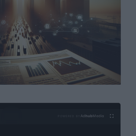
Ad
hub
Media
POWERED BY