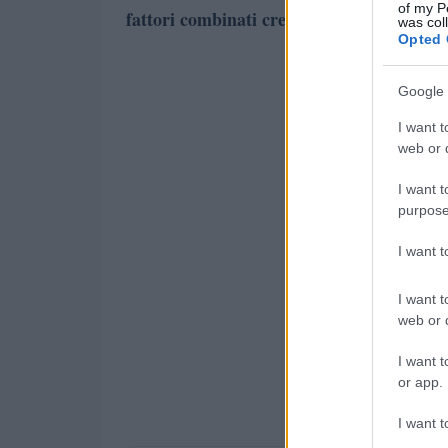
of my P
fattori combinati creeranno un contesto di
was col
Opted 
Google 
I want t
web or d
I want t
purpose
I want 
I want t
web or d
I want t
or app.
I want t