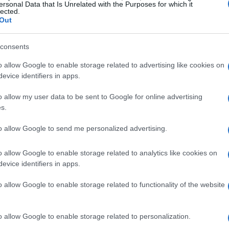
ersonal Data that Is Unrelated with the Purposes for which it
namico per gli investitori e gli analisti economici.
lected.
Out
consents
o allow Google to enable storage related to advertising like cookies on
evice identifiers in apps.
o allow my user data to be sent to Google for online advertising
s.
to allow Google to send me personalized advertising.
o allow Google to enable storage related to analytics like cookies on
evice identifiers in apps.
o allow Google to enable storage related to functionality of the website
o allow Google to enable storage related to personalization.