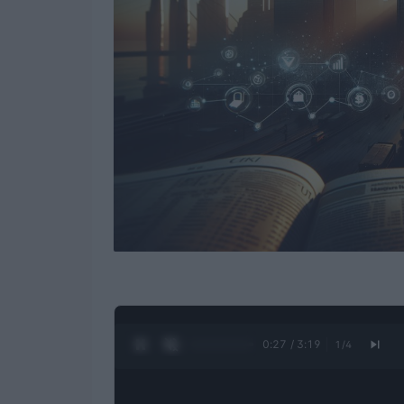
0:28 / 3:19
1
/
4