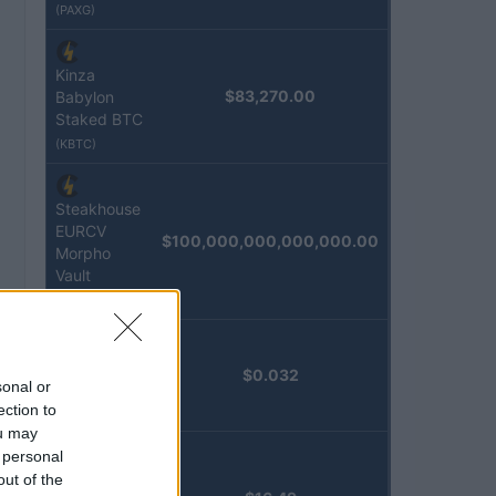
(PAXG)
Kinza
$83,270.00
Babylon
Staked BTC
(KBTC)
Steakhouse
EURCV
$100,000,000,000,000.00
Morpho
Vault
(STEAKEURCV)
Epoch
$0.032
sonal or
Island
ection to
(EPOCH)
ou may
 personal
Stride
out of the