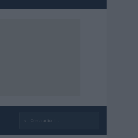
⌕
Cerca