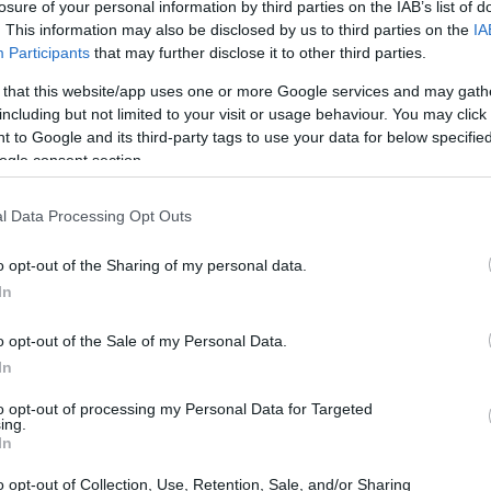
losure of your personal information by third parties on the IAB’s list of
sioni della Federal Reserve riguardo ai tassi di
. This information may also be disclosed by us to third parties on the
IA
Participants
that may further disclose it to other third parties.
iamento nella leadership potrebbe portare a nuove
 that this website/app uses one or more Google services and may gath
 influenzare i mercati finanziari. In Giappone,
including but not limited to your visit or usage behaviour. You may click 
nificare un cambiamento nelle politiche economiche,
 to Google and its third-party tags to use your data for below specifi
Gli investitori stanno
 economica e sfide demografiche.
ogle consent section.
 poiché potrebbero influenzare le loro strategie di
l Data Processing Opt Outs
o opt-out of the Sharing of my personal data.
 dati macroeconomici
In
o opt-out of the Sale of my Personal Data.
 Tech stanno per essere pubblicate, aggiungendo un
In
 economica. Le aziende tecnologiche, che hanno
to opt-out of processing my Personal Data for Targeted
o affrontando sfide uniche, tra cui la regolamentazione
ing.
 dati macroeconomici in uscita, come il tasso di
In
Questi
eriori indizi sulla salute dell’economia globale.
o opt-out of Collection, Use, Retention, Sale, and/or Sharing