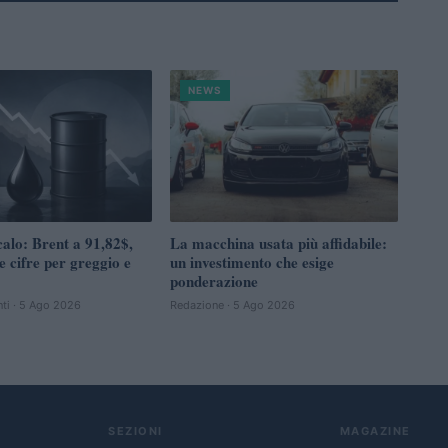
NEWS
calo: Brent a 91,82$,
La macchina usata più affidabile:
e cifre per greggio e
un investimento che esige
ponderazione
ti · 5 Ago 2026
Redazione · 5 Ago 2026
SEZIONI
MAGAZINE