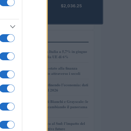
kpk ETH
$2,036.25
Prime
(KPK ETH
PRIME)
PIÙ LETTI
1
Disoccupazione in Italia a 5,7% in giugno
2026, sotto la media UE di 6%
2
Dalle antiche città-stato alla finanza
globale: un viaggio attraverso i secoli
3
Come l’IA sta ridefinendo l’economia: dati
e prospettive per il 2026
4
Volotea, Certificati Bianchi e Grayscale: le
novità che stanno cambiando il panorama
economico
5
Crescita economica al Sud: l’impatto del
PNRR e le prospettive future