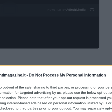
Ad
hub
Media
POWERED BY
dinario per i super ricchi del mondo, con Elon Musk
ntimagazine.it -
Do Not Process My Personal Information
io personale che supera i 450 miliardi di dollari,
o più ricco del pianeta, ma segna anche un record
to opt-out of the sale, sharing to third parties, or processing of your per
formation for targeted advertising by us, please use the below opt-out s
glia dei 400 miliardi. Questo straordinario risultato è
r selection. Please note that after your opt-out request is processed y
 aziende, in particolare Tesla e SpaceX, che continuano
eing interest-based ads based on personal information utilized by us or
disclosed to third parties prior to your opt-out. You may separately opt-