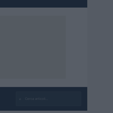
⌕
Cerca