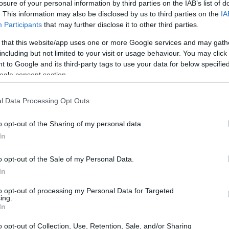
losure of your personal information by third parties on the IAB’s list of
. This information may also be disclosed by us to third parties on the
IA
patrimonio totale dei miliardari nel 2024 ha raggiunto
Participants
that may further disclose it to other third parties.
o un trend di crescita significativo. La startup di
 that this website/app uses one or more Google services and may gath
, ha già raggiunto un valore di circa 50 miliardi,
including but not limited to your visit or usage behaviour. You may click 
 to Google and its third-party tags to use your data for below specifi
cietà più preziosa al mondo, con una valutazione di
ogle consent section.
l Data Processing Opt Outs
ari
o opt-out of the Sharing of my personal data.
In
ondatore di Amazon, il cui patrimonio è aumentato di
miliardi. Mark Zuckerberg, con Facebook, segue a ruota,
o opt-out of the Sale of my Personal Data.
2 miliardi. Questi dati dimostrano come il settore
In
ri settori, come quello del lusso, stanno affrontando
to opt-out of processing my Personal Data for Targeted
ing.
In
o opt-out of Collection, Use, Retention, Sale, and/or Sharing