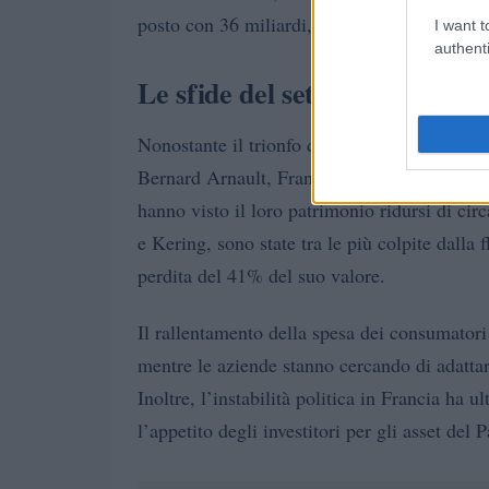
posto con 36 miliardi, seguito da Paolo Rocc
I want t
authenti
Le sfide del settore del lusso
Nonostante il trionfo dei miliardari tecnologi
Bernard Arnault, Françoise Bettencourt Meyer
hanno visto il loro patrimonio ridursi di cir
e Kering, sono state tra le più colpite dalla
perdita del 41% del suo valore.
Il rallentamento della spesa dei consumatori 
mentre le aziende stanno cercando di adatta
Inoltre, l’instabilità politica in Francia ha 
l’appetito degli investitori per gli asset del 