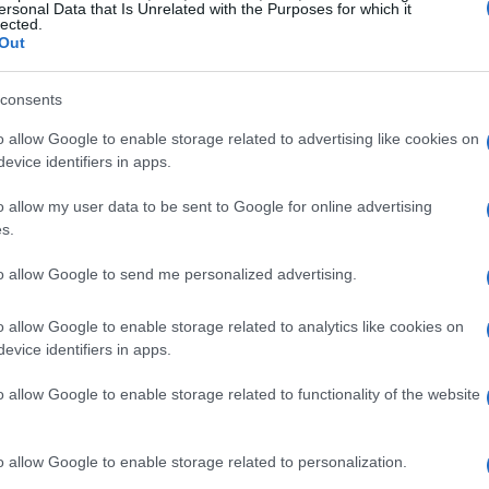
ersonal Data that Is Unrelated with the Purposes for which it
lected.
Out
consents
o allow Google to enable storage related to advertising like cookies on
evice identifiers in apps.
o allow my user data to be sent to Google for online advertising
s.
to allow Google to send me personalized advertising.
o allow Google to enable storage related to analytics like cookies on
evice identifiers in apps.
o allow Google to enable storage related to functionality of the website
piccano anche Larry Ellison di Oracle, Larry Page e
 Buffett, ognuno con patrimoni che superano i 100
o allow Google to enable storage related to personalization.
tra gli italiani, Giovanni Ferrero si posiziona al 46°