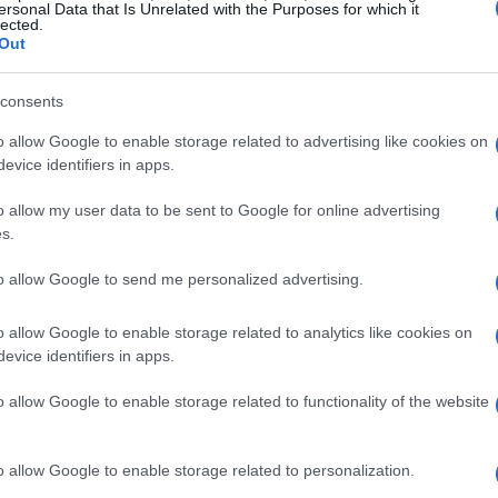
40.000 Ethereum
tget, che ha trasferito
per sostenere
ersonal Data that Is Unrelated with the Purposes for which it
lected.
i solidarietà tra le borse cripto è un segnale positivo in
Out
consents
o allow Google to enable storage related to advertising like cookies on
evice identifiers in apps.
o allow my user data to be sent to Google for online advertising
s.
to allow Google to send me personalized advertising.
o allow Google to enable storage related to analytics like cookies on
evice identifiers in apps.
o allow Google to enable storage related to functionality of the website
o allow Google to enable storage related to personalization.