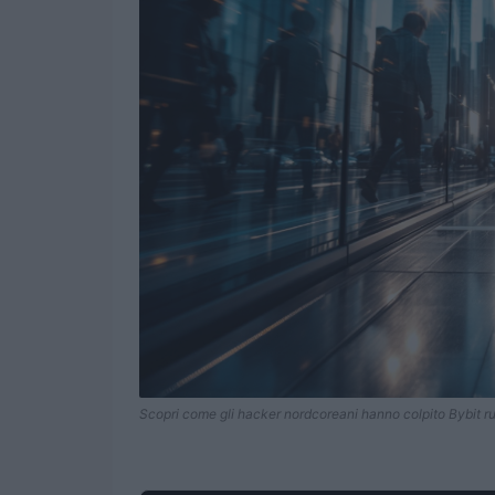
Scopri come gli hacker nordcoreani hanno colpito Bybit 