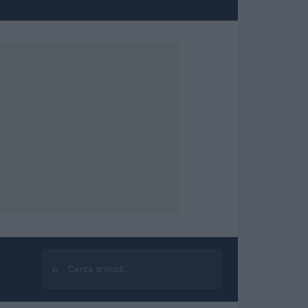
⌕
Cerca