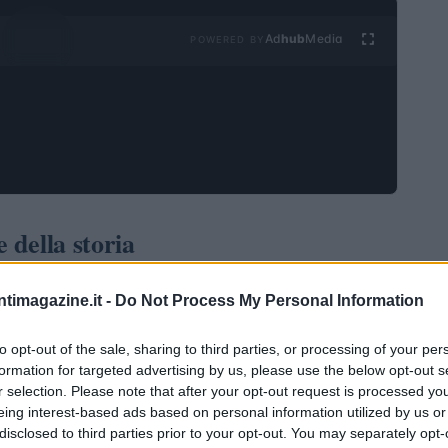
Ad
hub
Media
POWERED BY
 della storia
so da un attacco informatico senza precedenti. Gli
ntimagazine.it -
Do Not Process My Personal Information
1,46 miliardi di dollari
en
in Ethereum dalla
ubai e guidata dal CEO Ben Zhou. Questo furto
to opt-out of the sale, sharing to third parties, or processing of your per
formation for targeted advertising by us, please use the below opt-out s
mai registrato nella storia delle criptovalute,
r selection. Please note that after your opt-out request is processed y
 piattaforme di trading e sulla vulnerabilità del sistema
eing interest-based ads based on personal information utilized by us or
disclosed to third parties prior to your opt-out. You may separately opt-