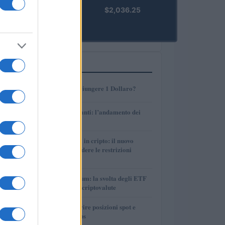
kpk ETH
$2,036.25
Prime
(KPK ETH
PRIME)
PIÙ LETTI
1
AMP: Potrà Raggiungere 1 Dollaro?
2
Petrolio e carburanti: l’andamento dei
prezzi nel 2026
3
Finanza parallela in cripto: il nuovo
strumento per eludere le restrizioni
internazionali
4
Bitcoin vs Ethereum: la svolta degli ETF
nel mercato delle criptovalute
5
Strategie per coprire posizioni spot e
volatilità con perps