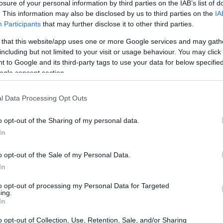
losure of your personal information by third parties on the IAB’s list of
. This information may also be disclosed by us to third parties on the
IA
nza delle criptovalute
Participants
that may further disclose it to other third parties.
 that this website/app uses one or more Google services and may gath
cato delle criptovalute ha mostrato una sorprendente
including but not limited to your visit or usage behaviour. You may click 
 to Google and its third-party tags to use your data for below specifi
2,3%
in ha registrato una flessione del
, scendendo a
ogle consent section.
2,4%
il
, attestandosi a 2.739 dollari. Questi
portato a un crollo totale del mercato, a differenza di
l Data Processing Opt Outs
i Mt. Gox, che aveva devastato l’intero settore per
o opt-out of the Sharing of my personal data.
In
a del CEO
o opt-out of the Sale of my Personal Data.
In
nte all’accaduto, presentandosi in diretta sui social
to opt-out of processing my Personal Data for Targeted
ing.
to che la piattaforma è rimasta solvente e in grado di
In
et garantiti 1:1. Inoltre, Bybit ha ricevuto un aiuto
o opt-out of Collection, Use, Retention, Sale, and/or Sharing