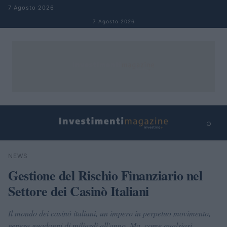
Salta al contenuto
7 Agosto 2026
7 Agosto 2026
⌕
×
⌕
NEWS
Cerca
Gestione del Rischio Finanziario nel
Settore dei Casinò Italiani
Il mondo dei casinò italiani, un impero in perpetuo movimento,
genera guadagni di miliardi all'anno. Ma, come qualsiasi