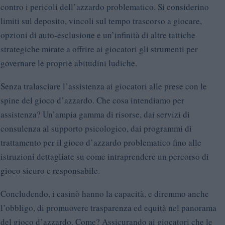
contro i pericoli dell’azzardo problematico. Si considerino
limiti sul deposito, vincoli sul tempo trascorso a giocare,
opzioni di auto-esclusione e un’infinità di altre tattiche
strategiche mirate a offrire ai giocatori gli strumenti per
governare le proprie abitudini ludiche.
Senza tralasciare l’assistenza ai giocatori alle prese con le
spine del gioco d’azzardo. Che cosa intendiamo per
assistenza? Un’ampia gamma di risorse, dai servizi di
consulenza al supporto psicologico, dai programmi di
trattamento per il gioco d’azzardo problematico fino alle
istruzioni dettagliate su come intraprendere un percorso di
gioco sicuro e responsabile.
Concludendo, i casinò hanno la capacità, e diremmo anche
l’obbligo, di promuovere trasparenza ed equità nel panorama
del gioco d’azzardo. Come? Assicurando ai giocatori che le