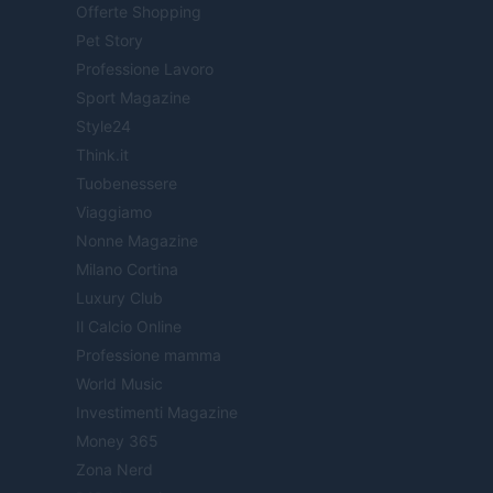
Offerte Shopping
Pet Story
Professione Lavoro
Sport Magazine
Style24
Think.it
Tuobenessere
Viaggiamo
Nonne Magazine
Milano Cortina
Luxury Club
Il Calcio Online
Professione mamma
World Music
Investimenti Magazine
Money 365
Zona Nerd