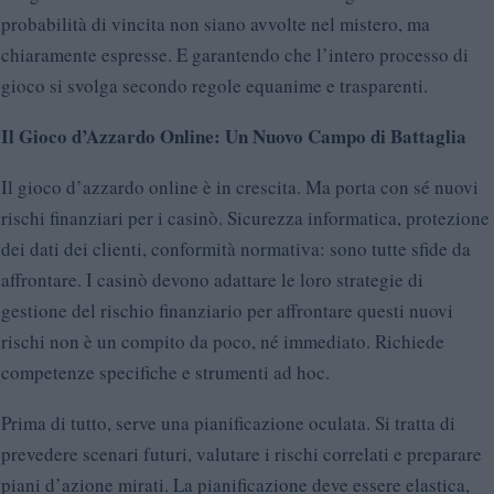
probabilità di vincita non siano avvolte nel mistero, ma
chiaramente espresse. E garantendo che l’intero processo di
gioco si svolga secondo regole equanime e trasparenti.
Il Gioco d’Azzardo Online: Un Nuovo Campo di Battaglia
Il gioco d’azzardo online è in crescita. Ma porta con sé nuovi
rischi finanziari per i casinò. Sicurezza informatica, protezione
dei dati dei clienti, conformità normativa: sono tutte sfide da
affrontare. I casinò devono adattare le loro strategie di
gestione del rischio finanziario per affrontare questi nuovi
rischi non è un compito da poco, né immediato. Richiede
competenze specifiche e strumenti ad hoc.
Prima di tutto, serve una pianificazione oculata. Si tratta di
prevedere scenari futuri, valutare i rischi correlati e preparare
piani d’azione mirati. La pianificazione deve essere elastica,