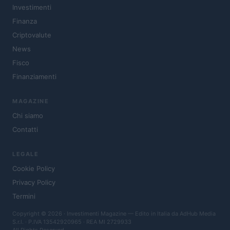
Investimenti
Finanza
Criptovalute
News
Fisco
Finanziamenti
MAGAZINE
Chi siamo
Contatti
LEGALE
Cookie Policy
Privacy Policy
Termini
Copyright © 2026 · Investimenti Magazine — Edito in Italia da
AdHub Media
S.r.l.
· P.IVA 13542920965 · REA MI 2729933