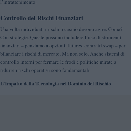
l’intrattenimento.
Controllo dei Rischi Finanziari
Una volta individuati i rischi, i casinò devono agire. Come?
Con strategie. Queste possono includere l’uso di strumenti
finanziari – pensiamo a opzioni, futures, contratti swap – per
bilanciare i rischi di mercato. Ma non solo. Anche sistemi di
controllo interni per fermare le frodi e politiche mirate a
ridurre i rischi operativi sono fondamentali.
L’Impatto della Tecnologia nel Dominio del Rischio