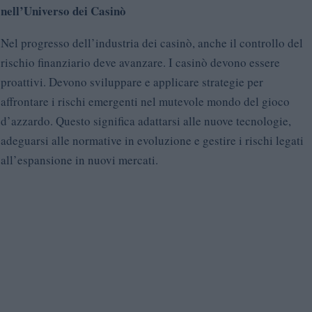
nell’Universo dei Casinò
Nel progresso dell’industria dei casinò, anche il controllo del
rischio finanziario deve avanzare. I casinò devono essere
proattivi. Devono sviluppare e applicare strategie per
affrontare i rischi emergenti nel mutevole mondo del gioco
d’azzardo. Questo significa adattarsi alle nuove tecnologie,
adeguarsi alle normative in evoluzione e gestire i rischi legati
all’espansione in nuovi mercati.