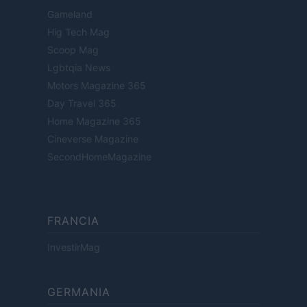
Gameland
Hig Tech Mag
Scoop Mag
Lgbtqia News
Motors Magazine 365
Day Travel 365
Home Magazine 365
Cineverse Magazine
SecondHomeMagazine
FRANCIA
InvestirMag
GERMANIA