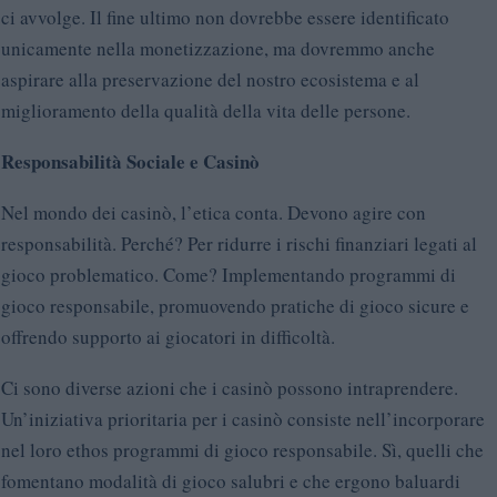
ci avvolge. Il fine ultimo non dovrebbe essere identificato
unicamente nella monetizzazione, ma dovremmo anche
aspirare alla preservazione del nostro ecosistema e al
miglioramento della qualità della vita delle persone.
Responsabilità Sociale e Casinò
Nel mondo dei casinò, l’etica conta. Devono agire con
responsabilità. Perché? Per ridurre i rischi finanziari legati al
gioco problematico. Come? Implementando programmi di
gioco responsabile, promuovendo pratiche di gioco sicure e
offrendo supporto ai giocatori in difficoltà.
Ci sono diverse azioni che i casinò possono intraprendere.
Un’iniziativa prioritaria per i casinò consiste nell’incorporare
nel loro ethos programmi di gioco responsabile. Sì, quelli che
fomentano modalità di gioco salubri e che ergono baluardi