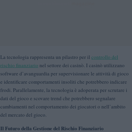
La tecnologia rappresenta un pilastro per il
controllo del
rischio finanziario
nel settore dei casinò. I casinò utilizzano
software d’avanguardia per supervisionare le attività di gioco
e identificare comportamenti insoliti che potrebbero indicare
frodi. Parallelamente, la tecnologia è adoperata per scrutare i
dati del gioco e scovare trend che potrebbero segnalare
cambiamenti nel comportamento dei giocatori o nell’ambito
del mercato del gioco.
Il Futuro della Gestione del Rischio Finanziario