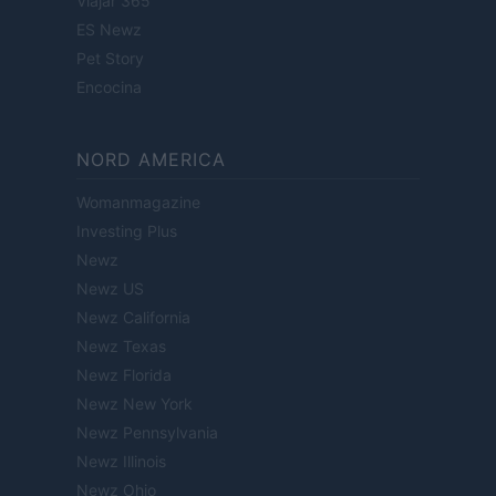
Viajar 365
ES Newz
Pet Story
Encocina
NORD AMERICA
Womanmagazine
Investing Plus
Newz
Newz US
Newz California
Newz Texas
Newz Florida
Newz New York
Newz Pennsylvania
Newz Illinois
Newz Ohio