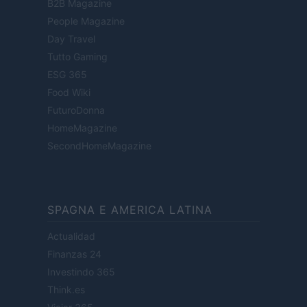
B2B Magazine
People Magazine
Day Travel
Tutto Gaming
ESG 365
Food Wiki
FuturoDonna
HomeMagazine
SecondHomeMagazine
SPAGNA E AMERICA LATINA
Actualidad
Finanzas 24
Investindo 365
Think.es