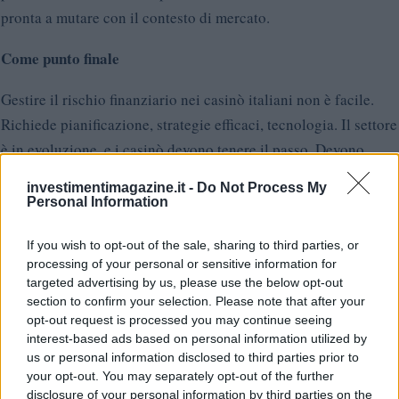
pronta a mutare con il contesto di mercato.
Come punto finale
Gestire il rischio finanziario nei casinò italiani non è facile.
Richiede pianificazione, strategie efficaci, tecnologia. Il settore
è in evoluzione, e i casinò devono tenere il passo. Devono
innovare, adattarsi, per gestire efficacemente i rischi finanziari
investimentimagazine.it -
Do Not Process My
e garantire la loro sostenibilità e redditività a lungo termine.
Personal Information
If you wish to opt-out of the sale, sharing to third parties, or
processing of your personal or sensitive information for
targeted advertising by us, please use the below opt-out
section to confirm your selection. Please note that after your
opt-out request is processed you may continue seeing
AUTORE
interest-based ads based on personal information utilized by
Redazione
us or personal information disclosed to third parties prior to
your opt-out. You may separately opt-out of the further
disclosure of your personal information by third parties on the