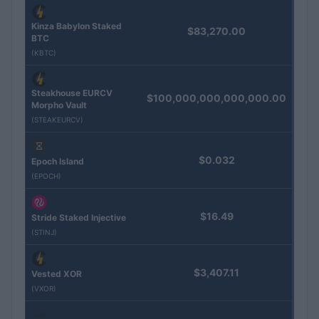
Kinza Babylon Staked
$83,270.00
BTC
(KBTC)
Steakhouse EURCV
$100,000,000,000,000.00
Morpho Vault
(STEAKEURCV)
$0.032
Epoch Island
(EPOCH)
$16.49
Stride Staked Injective
(STINJ)
$3,407.11
Vested XOR
(VXOR)