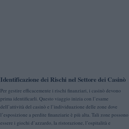
Identificazione dei Rischi nel Settore dei Casinò
Per gestire efficacemente i rischi finanziari, i casinò devono
prima identificarli. Questo viaggio inizia con l’esame
dell’attività del casinò e l’individuazione delle zone dove
l’esposizione a perdite finanziarie è più alta. Tali zone possono
essere i giochi d’azzardo, la ristorazione, l’ospitalità e