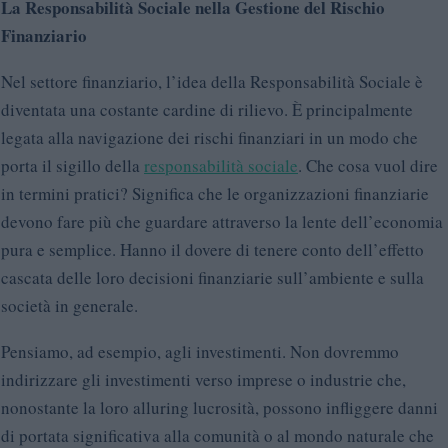
La Responsabilità Sociale nella Gestione del Rischio
Finanziario
Nel settore finanziario, l’idea della Responsabilità Sociale è
diventata una costante cardine di rilievo. È principalmente
legata alla navigazione dei rischi finanziari in un modo che
porta il sigillo della
responsabilità sociale
. Che cosa vuol dire
in termini pratici? Significa che le organizzazioni finanziarie
devono fare più che guardare attraverso la lente dell’economia
pura e semplice. Hanno il dovere di tenere conto dell’effetto
cascata delle loro decisioni finanziarie sull’ambiente e sulla
società in generale.
Pensiamo, ad esempio, agli investimenti. Non dovremmo
indirizzare gli investimenti verso imprese o industrie che,
nonostante la loro alluring lucrosità, possono infliggere danni
di portata significativa alla comunità o al mondo naturale che