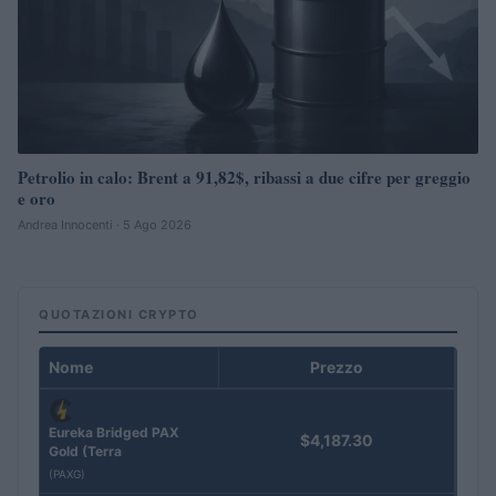
Petrolio in calo: Brent a 91,82$, ribassi a due cifre per greggio
e oro
Andrea Innocenti · 5 Ago 2026
QUOTAZIONI CRYPTO
Nome
Prezzo
Eureka Bridged PAX
$4,187.30
Gold (Terra
(PAXG)