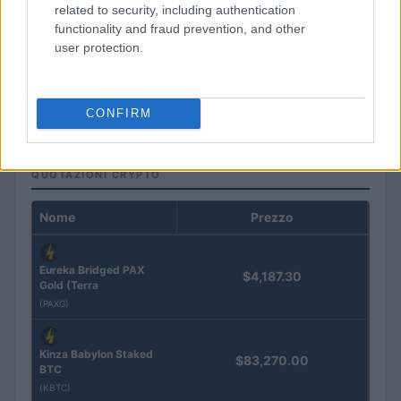
related to security, including authentication
functionality and fraud prevention, and other
user protection.
ETF su Ethereum: afflussi in calo dopo il picco di luglio
Francesca Spadaro · 7 Ago 2026
CONFIRM
QUOTAZIONI CRYPTO
Nome
Prezzo
Eureka Bridged PAX
$4,187.30
Gold (Terra
(PAXG)
Kinza Babylon Staked
$83,270.00
BTC
(KBTC)