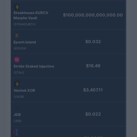
Steakhouse EURCV
$100,000,000,000,000.00
Morpho Vault
(STEAKEURCV)
$0.032
Epoch Island
(EPOCH)
$16.49
Stride Staked Injective
(STINJ)
$3,407.11
Vested XOR
(VXOR)
$0.022
JDB
(JDB)