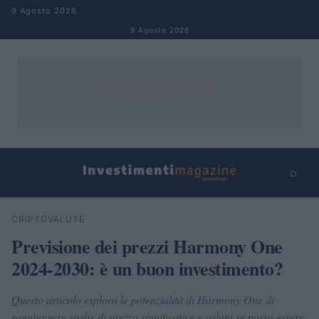
Salta al contenuto
9 Agosto 2026
9 Agosto 2026
⌕
×
⌕
CRIPTOVALUTE
Cerca
Previsione dei prezzi Harmony One
2024-2030: è un buon investimento?
Questo articolo esplora le potenzialità di Harmony One di
raggiungere soglie di prezzo significative e valuta se possa essere