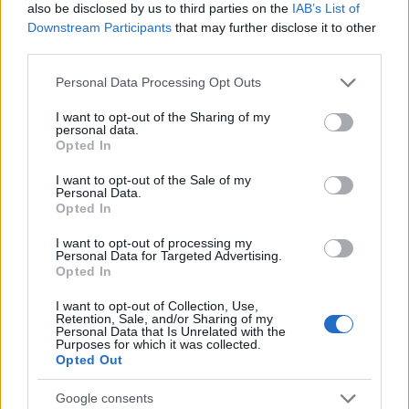
also be disclosed by us to third parties on the
IAB’s List of
Downstream Participants
that may further disclose it to other
third parties.
Please note that this website/app uses one or more Google
Personal Data Processing Opt Outs
services and may gather and store information including but
not limited to your visit or usage behaviour. You may click to
I want to opt-out of the Sharing of my
personal data.
grant or deny consent to Google and its third-party tags to
Opted In
use your data for below specified purposes in below Google
consent section.
I want to opt-out of the Sale of my
Personal Data.
Opted In
Scoperte 80 GB di RAM nascosti nelle vecchie GPU NVIDIA
I want to opt-out of processing my
per mining
Personal Data for Targeted Advertising.
Opted In
Edoardo Vitali · 9 Ago 2026
I want to opt-out of Collection, Use,
CRIPTOVALUTE
Retention, Sale, and/or Sharing of my
Personal Data that Is Unrelated with the
Purposes for which it was collected.
Opted Out
Google consents