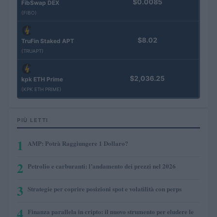
$0.0085
FibSwap DEX
(FIBO)
$8.02
TruFin Staked APT
(TRUAPT)
$2,036.25
kpk ETH Prime
(KPK ETH PRIME)
PIÙ LETTI
1
AMP: Potrà Raggiungere 1 Dollaro?
2
Petrolio e carburanti: l’andamento dei prezzi nel 2026
3
Strategie per coprire posizioni spot e volatilità con perps
4
Finanza parallela in cripto: il nuovo strumento per eludere le