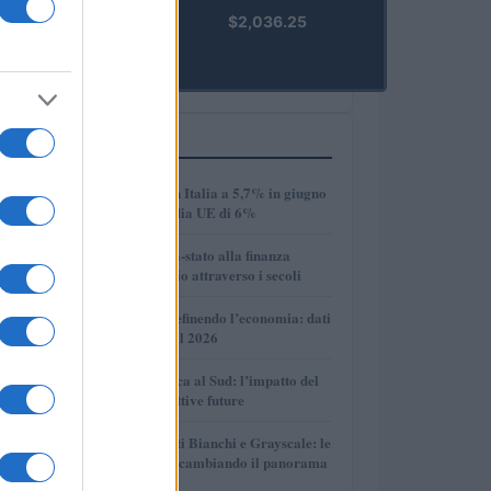
kpk ETH
$2,036.25
Prime
(KPK ETH
PRIME)
PIÙ LETTI
1
Disoccupazione in Italia a 5,7% in giugno
2026, sotto la media UE di 6%
2
Dalle antiche città-stato alla finanza
globale: un viaggio attraverso i secoli
3
Come l’IA sta ridefinendo l’economia: dati
e prospettive per il 2026
4
Crescita economica al Sud: l’impatto del
PNRR e le prospettive future
5
Volotea, Certificati Bianchi e Grayscale: le
novità che stanno cambiando il panorama
economico