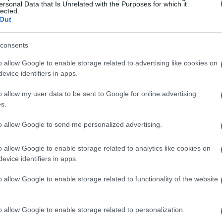
zzi e sottolineando la qualità dei suoi prodotti.
ersonal Data that Is Unrelated with the Purposes for which it
lected.
Out
i consumatori
consents
zi di Heineken è stata mista. Da un lato, alcuni
o allow Google to enable storage related to advertising like cookies on
apacità di adattarsi e innovare, mentre dall’altro,
evice identifiers in apps.
ione per il costo crescente della birra. Tuttavia,
o allow my user data to be sent to Google for online advertising
alo dei volumi, l’aumento dei prezzi ha compensato le
s.
proccio ha portato l’azienda a esplorare ulteriori
to allow Google to send me personalized advertising.
n mercati emergenti e l’introduzione di nuove linee di
o allow Google to enable storage related to analytics like cookies on
evice identifiers in apps.
o allow Google to enable storage related to functionality of the website
o allow Google to enable storage related to personalization.