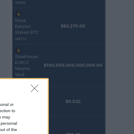
(PAXG)
Kinza
$83,270.00
Babylon
Staked BTC
(KBTC)
Steakhouse
EURCV
$100,000,000,000,000.00
Morpho
Vault
(STEAKEURCV)
Epoch
$0.032
sonal or
Island
ection to
(EPOCH)
ou may
 personal
Stride
out of the