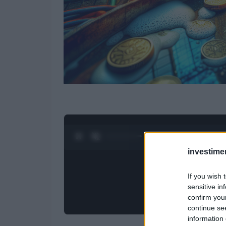
0:28 / 4:27
1
/
4
investime
If you wish 
sensitive in
confirm you
continue se
information 