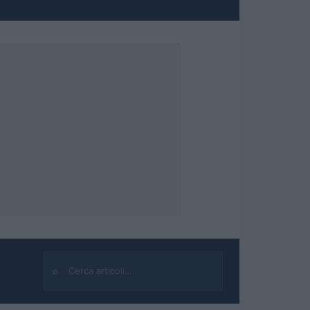
⌕
Cerca