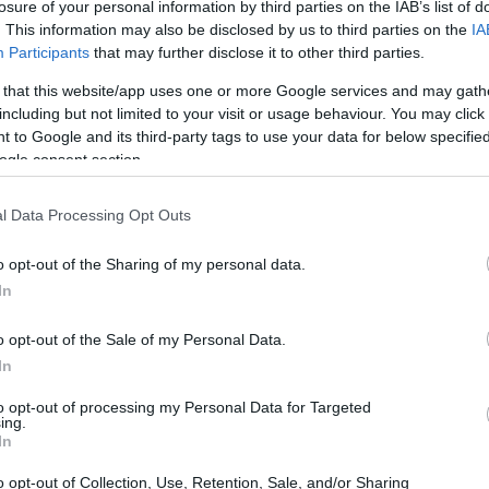
losure of your personal information by third parties on the IAB’s list of
o della birra
. This information may also be disclosed by us to third parties on the
IA
Participants
that may further disclose it to other third parties.
subito notevoli cambiamenti, influenzati da fattori
 that this website/app uses one or more Google services and may gath
o i comportamenti dei consumatori, portando a una
including but not limited to your visit or usage behaviour. You may click 
 to Google and its third-party tags to use your data for below specifi
 mercati chiave. Tuttavia, aziende come Heineken NV
ogle consent section.
queste sfide. La loro recente strategia si basa su un
o dibattiti tra esperti del settore e consumatori.
l Data Processing Opt Outs
o opt-out of the Sharing of my personal data.
ineken
In
e a una politica di prezzi più elevati. Questa
o opt-out of the Sale of my Personal Data.
zienda ha analizzato attentamente il mercato e le
In
zzi può sembrare controintuitivo in un contesto di calo
to opt-out of processing my Personal Data for Targeted
ing.
una strategia ben pianificata può portare a risultati
In
icazione chiara e trasparente con i consumatori,
o opt-out of Collection, Use, Retention, Sale, and/or Sharing