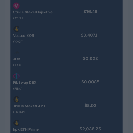
$16.49
Stride Staked Injective
(STINJ)
$3,407.11
Vested XOR
(VXOR)
$0.022
JDB
(JDB)
$0.0085
FibSwap DEX
(FIBO)
$8.02
TruFin Staked APT
(TRUAPT)
$2,036.25
kpk ETH Prime