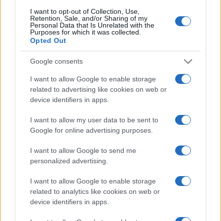
Come scegliere il miglior trading bot AI per
I want to opt-out of Collection, Use,
criptovalute
Retention, Sale, and/or Sharing of my
Personal Data that Is Unrelated with the
Purposes for which it was collected.
La scelta del miglior trading bot AI dipende dalle
Opted Out
preferenze e dalle esigenze dell’utente. I bot di trading di
Google consents
criptovalute sono ideali per i principianti, ma offrono
I want to allow Google to enable storage
vantaggi anche ai trader esperti. È importante selezionare
related to advertising like cookies on web or
un bot che offra un buon servizio clienti e che sia
device identifiers in apps.
affidabile.
I want to allow my user data to be sent to
Google for online advertising purposes.
Conclusioni
I want to allow Google to send me
I trading bot AI per criptovalute offrono un modo
personalized advertising.
efficiente e automatizzato per massimizzare i profitti del
trading. Con una varietà di opzioni disponibili, è possibile
I want to allow Google to enable storage
related to analytics like cookies on web or
trovare il bot che meglio si adatta alle proprie esigenze di
device identifiers in apps.
trading, migliorando così l’efficacia delle operazioni nel