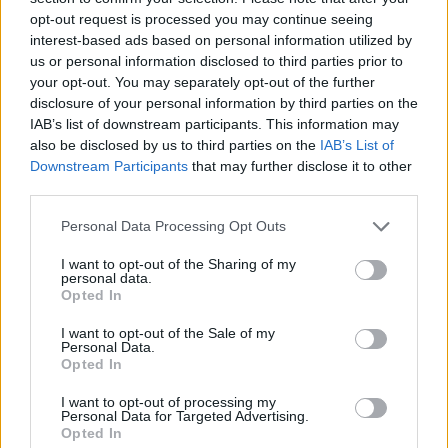
opt-out request is processed you may continue seeing
migliori scambi.
interest-based ads based on personal information utilized by
us or personal information disclosed to third parties prior to
Caratteristiche
your opt-out. You may separately opt-out of the further
disclosure of your personal information by third parties on the
Bot di trading basato su cloud.
IAB’s list of downstream participants. This information may
Impiega un approccio di trading programmato algoritmico.
also be disclosed by us to third parties on the
IAB’s List of
Downstream Participants
that may further disclose it to other
13. HaasOnline
third parties.
HaasOnline è ideale per il trading con leva e per trader
Please note that this website/app uses one or more Google
Personal Data Processing Opt Outs
services and may gather and store information including but
avanzati e istituzionali. È uno dei bot di trading più vecchi
not limited to your visit or usage behaviour. You may click to
I want to opt-out of the Sharing of my
e rispettati, popolare tra i trader esperti di azioni e forex.
personal data.
grant or deny consent to Google and its third-party tags to
Opted In
use your data for below specified purposes in below Google
Caratteristiche
consent section.
I want to opt-out of the Sale of my
Personal Data.
Il bot di trading più antico.
Opted In
Buona reputazione nella comunità.
I want to opt-out of processing my
Ideale per chi opera su più piattaforme di scambio.
Personal Data for Targeted Advertising.
Opted In