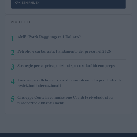
(KPK ETH PRIME)
PIÙ LETTI
1
AMP: Potrà Raggiungere 1 Dollaro?
2
Petrolio e carburanti: l’andamento dei prezzi nel 2026
3
Strategie per coprire posizioni spot e volatilità con perps
4
Finanza parallela in cripto: il nuovo strumento per eludere le
restrizioni internazionali
5
Giuseppe Conte in commissione Covid: le rivelazioni su
mascherine e finanziamenti