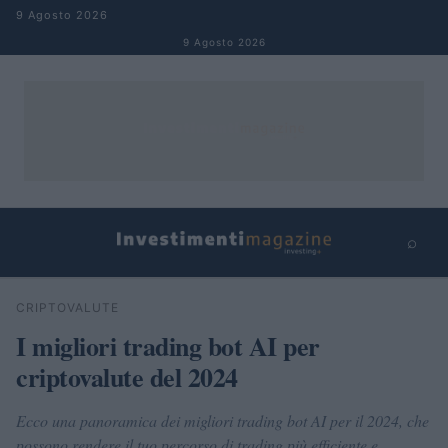
Salta al contenuto
9 Agosto 2026
9 Agosto 2026
⌕
×
⌕
CRIPTOVALUTE
Cerca
I migliori trading bot AI per
criptovalute del 2024
Ecco una panoramica dei migliori trading bot AI per il 2024, che
possono rendere il tuo percorso di trading più efficiente e