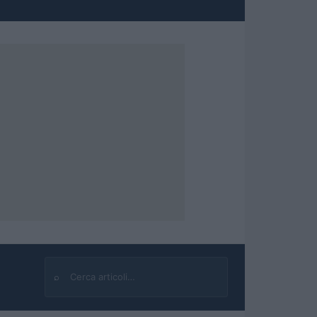
⌕
Cerca