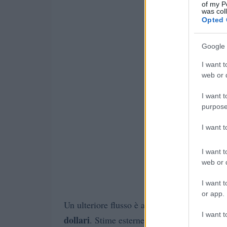
of my P
was col
Opted 
Google 
I want t
web or d
I want t
purpose
I want 
I want t
web or d
I want t
or app.
Un ulteriore flusso è attribuito a operazioni 
I want t
dollari
. Stime esterne, elaborate con criteri