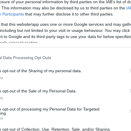
i dollari, con voci rilevanti da
memecoin
piattaforme e
losure of your personal information by third parties on the IAB’s list of
. This information may also be disclosed by us to third parties on the
IA
ione del mercato: un investitore ha piazzato una
Participants
that may further disclose it to other third parties.
n con scadenza 2 luglio 2026, segnalando aspettative di
 that this website/app uses one or more Google services and may gath
rnamento: 2 luglio 2026.
including but not limited to your visit or usage behaviour. You may click 
 to Google and its third-party tags to use your data for below specifi
ogle consent section.
cifre: memecoin, stablecoin,
l Data Processing Opt Outs
ricavi crypto
glia ha incrementato i
rispetto all’anno
o opt-out of the Sharing of my personal data.
elle centinaia di milioni a valori aggregati superiori.
In
llari
riconducibili a una
memecoin
lanciata intorno
o opt-out of the Sale of my Personal Data.
World Liberty Financial
ti a società come
e a una
In
famiglia. Per queste attività le cifre riportate
to opt-out of processing my Personal Data for Targeted
di circa 525 milioni di dollari, mentre altre
ing.
In
a intorno ai 500 milioni.
o opt-out of Collection, Use, Retention, Sale, and/or Sharing