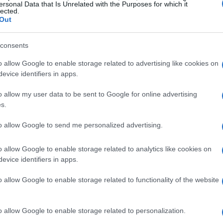
ersonal Data that Is Unrelated with the Purposes for which it
lected.
Out
consents
o allow Google to enable storage related to advertising like cookies on
evice identifiers in apps.
o allow my user data to be sent to Google for online advertising
s.
to allow Google to send me personalized advertising.
o allow Google to enable storage related to analytics like cookies on
evice identifiers in apps.
o allow Google to enable storage related to functionality of the website
stablecoin
196 milioni di
in
quantificato in circa
o allow Google to enable storage related to personalization.
 differenti, convergono sul fatto che il patrimonio