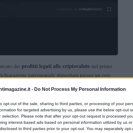
Ad
hub
Media
POWERED BY
profitti legati alle criptovalute
arcato dei
nel primo
ichiarazione patrimoniale depositata presso un
ente
emergono nuove strategie milionarie sulle opzioni
ntimagazine.it -
Do Not Process My Personal Information
sto in cui Parlamento e opinione pubblica hanno
i tra decisioni di governo e interessi economici privati
to opt-out of the sale, sharing to third parties, or processing of your per
formation for targeted advertising by us, please use the below opt-out s
r selection. Please note that after your opt-out request is processed y
eing interest-based ads based on personal information utilized by us or
crypto
iti a iniziative
collegate al marchio familiare
disclosed to third parties prior to your opt-out. You may separately opt-