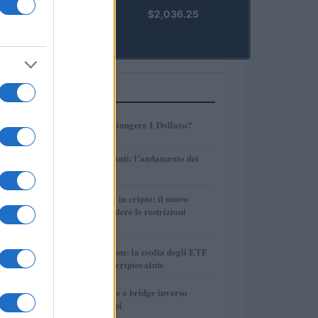
kpk ETH
$2,036.25
Prime
(KPK ETH
PRIME)
PIÙ LETTI
1
AMP: Potrà Raggiungere 1 Dollaro?
2
Petrolio e carburanti: l’andamento dei
prezzi nel 2026
3
Finanza parallela in cripto: il nuovo
strumento per eludere le restrizioni
internazionali
4
Bitcoin vs Ethereum: la svolta degli ETF
nel mercato delle criptovalute
5
Perps, funding rate e bridge inverso
spiegati con esempi