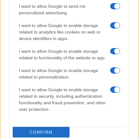
$4,187.30
Gold (Terra
I want to allow Google to send me
(PAXG)
personalized advertising.
I want to allow Google to enable storage
Kinza Babylon Staked
$83,270.00
related to analytics like cookies on web or
BTC
device identifiers in apps.
(KBTC)
I want to allow Google to enable storage
Steakhouse EURCV
related to functionality of the website or app.
$100,000,000,000,000.00
Morpho Vault
(STEAKEURCV)
I want to allow Google to enable storage
related to personalization.
$0.032
Epoch Island
I want to allow Google to enable storage
(EPOCH)
related to security, including authentication
functionality and fraud prevention, and other
user protection.
$16.49
Stride Staked Injective
(STINJ)
CONFIRM
$3,407.11
Vested XOR