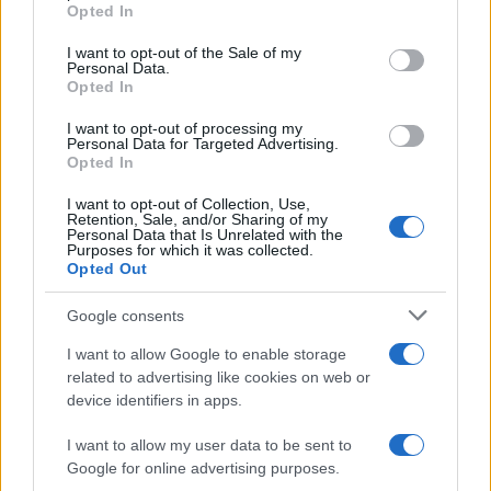
grant or deny consent to Google and its third-party tags to
Opted In
use your data for below specified purposes in below Google
consent section.
I want to opt-out of the Sale of my
Personal Data.
Opted In
I want to opt-out of processing my
Personal Data for Targeted Advertising.
Opted In
I want to opt-out of Collection, Use,
Retention, Sale, and/or Sharing of my
Personal Data that Is Unrelated with the
Guida DAC8 per crypto: tracciamento, evidenze e report
Purposes for which it was collected.
Opted Out
Edoardo Vitali · 3 Ago 2026
Google consents
I want to allow Google to enable storage
QUOTAZIONI CRYPTO
related to advertising like cookies on web or
device identifiers in apps.
Nome
Prezzo
I want to allow my user data to be sent to
Google for online advertising purposes.
Eureka Bridged PAX