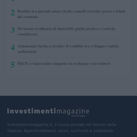
2
Bonifici tra parenti senza rischi: causali corrette, prove e limiti
del contante
3
Divisione ereditaria di immobili: guida pratica e costi da
considerare
4
Autonomia Sarda a rischio: il conflitto tra sviluppo e tutela
ambientale
5
DAC8 e criptovalute: impatto su exchange e investitori
Investimentimagazine.it, il nuovo portale nel mondo della
finanza. Approfondimenti, news, confronti e statistiche.