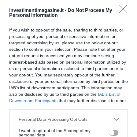
investimentimagazine.it -
Do Not Process My
FISCO
Personal Information
If you wish to opt-out of the sale, sharing to third parties, or
processing of your personal or sensitive information for
targeted advertising by us, please use the below opt-out
section to confirm your selection. Please note that after your
opt-out request is processed you may continue seeing
interest-based ads based on personal information utilized by
us or personal information disclosed to third parties prior to
your opt-out. You may separately opt-out of the further
disclosure of your personal information by third parties on the
IAB’s list of downstream participants. This information may
also be disclosed by us to third parties on the
IAB’s List of
DAC8 e cripto-tasse: obblighi, documenti e controlli per
Downstream Participants
that may further disclose it to other
investitori
third parties.
Edoardo Vitali · 4 Ago 2026
Please note that this website/app uses one or more Google
Personal Data Processing Opt Outs
FISCO
services and may gather and store information including but
not limited to your visit or usage behaviour. You may click to
I want to opt-out of the Sharing of my
personal data.