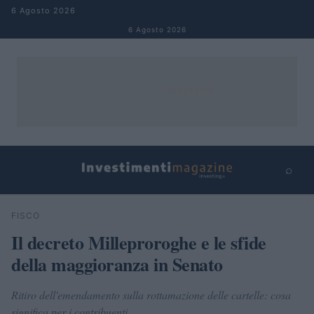
Salta al contenuto
6 Agosto 2026
6 Agosto 2026
⌕
×
⌕
FISCO
Cerca
Il decreto Milleproroghe e le sfide
della maggioranza in Senato
Ritiro dell'emendamento sulla rottamazione delle cartelle: cosa
significa per i contribuenti