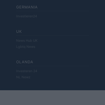
GERMANIA
Investieren24
UK
News Hub UK
Lgbtq News
OLANDA
Investeren 24
NL Newz