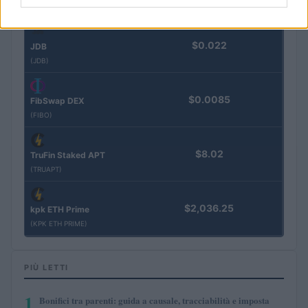
(VXOR)
$0.022
JDB
(JDB)
$0.0085
FibSwap DEX
(FIBO)
$8.02
TruFin Staked APT
(TRUAPT)
$2,036.25
kpk ETH Prime
(KPK ETH PRIME)
PIÙ LETTI
1
Bonifici tra parenti: guida a causale, tracciabilità e imposta