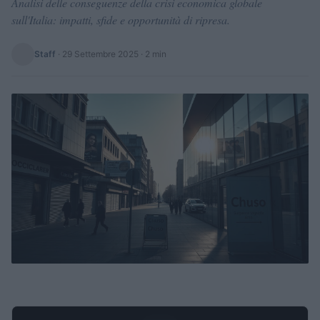
Analisi delle conseguenze della crisi economica globale
sull'Italia: impatti, sfide e opportunità di ripresa.
Staff
·
29 Settembre 2025
· 2 min