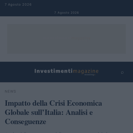
Salta al contenuto
7 Agosto 2026
7 Agosto 2026
⌕
×
⌕
NEWS
Cerca
Impatto della Crisi Economica
Globale sull’Italia: Analisi e
Conseguenze