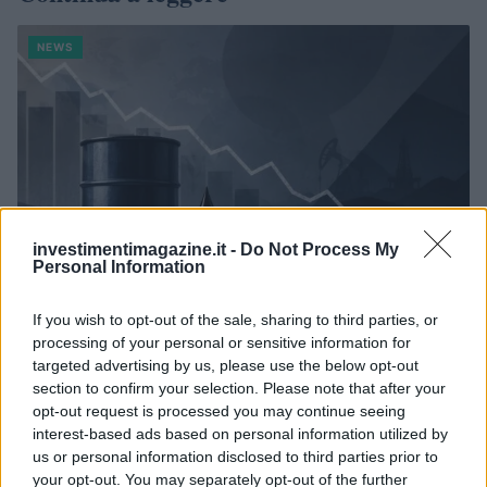
NEWS
investimentimagazine.it -
Do Not Process My
Personal Information
If you wish to opt-out of the sale, sharing to third parties, or
processing of your personal or sensitive information for
Petrolio in calo: Brent a 88.9 dollari, ribassi diffusi tra le
targeted advertising by us, please use the below opt-out
materie prime
section to confirm your selection. Please note that after your
Andrea Innocenti · 6 Ago 2026
opt-out request is processed you may continue seeing
interest-based ads based on personal information utilized by
NEWS
us or personal information disclosed to third parties prior to
your opt-out. You may separately opt-out of the further