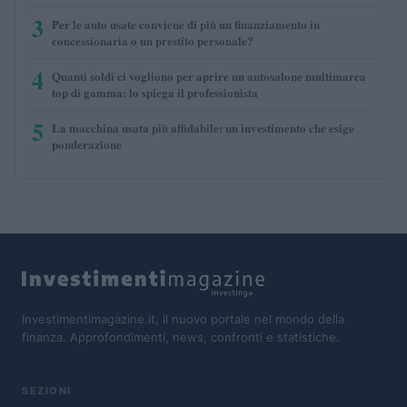
3
Per le auto usate conviene di più un finanziamento in
concessionaria o un prestito personale?
4
Quanti soldi ci vogliono per aprire un autosalone multimarca
top di gamma: lo spiega il professionista
5
La macchina usata più affidabile: un investimento che esige
ponderazione
Investimentimagazine.it, il nuovo portale nel mondo della
finanza. Approfondimenti, news, confronti e statistiche.
SEZIONI