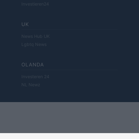
Investieren24
UK
News Hub UK
Lgbtq News
OLANDA
Investeren 24
NL Newz