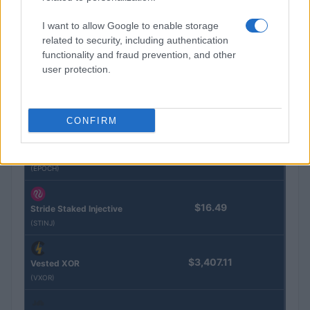
Kinza Babylon Staked
I want to allow Google to enable storage
$83,270.00
BTC
related to security, including authentication
(KBTC)
functionality and fraud prevention, and other
user protection.
Steakhouse EURCV
$100,000,000,000,000.00
Morpho Vault
(STEAKEURCV)
CONFIRM
$0.032
Epoch Island
(EPOCH)
$16.49
Stride Staked Injective
(STINJ)
$3,407.11
Vested XOR
(VXOR)