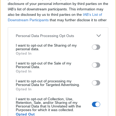
disclosure of your personal information by third parties on the
IAB’s list of downstream participants. This information may
also be disclosed by us to third parties on the
IAB’s List of
Downstream Participants
that may further disclose it to other
third parties.
Please note that this website/app uses one or more Google
Personal Data Processing Opt Outs
services and may gather and store information including but
not limited to your visit or usage behaviour. You may click to
I want to opt-out of the Sharing of my
personal data.
grant or deny consent to Google and its third-party tags to
Opted In
use your data for below specified purposes in below Google
Petrolio in calo: Brent a 91,82$, ribassi a due cifre per greggio
consent section.
I want to opt-out of the Sale of my
e oro
Personal Data.
Opted In
Andrea Innocenti · 5 Ago 2026
I want to opt-out of processing my
Personal Data for Targeted Advertising.
NEWS
Opted In
I want to opt-out of Collection, Use,
Retention, Sale, and/or Sharing of my
Personal Data that Is Unrelated with the
Purposes for which it was collected.
Opted Out