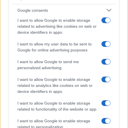
Google consents
I want to allow Google to enable storage
related to advertising like cookies on web or
device identifiers in apps.
La macchina usata più affidabile: un investimento che esige
I want to allow my user data to be sent to
ponderazione
Google for online advertising purposes.
Redazione · 5 Ago 2026
I want to allow Google to send me
personalized advertising.
I want to allow Google to enable storage
QUOTAZIONI CRYPTO
related to analytics like cookies on web or
device identifiers in apps.
Nome
Prezzo
I want to allow Google to enable storage
related to functionality of the website or app.
Eureka Bridged PAX
$4,187.30
Gold (Terra
I want to allow Google to enable storage
(PAXG)
related to personalization.