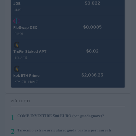
$0.022
JDB
(JDB)
$0.0085
FibSwap DEX
(FIBO)
$8.02
TruFin Staked APT
(TRUAPT)
$2,036.25
kpk ETH Prime
(KPK ETH PRIME)
PIÙ LETTI
1
COME INVESTIRE 500 EURO (per guadagnare)?
2
Tirocinio extra-curriculare: guida pratica per laureati