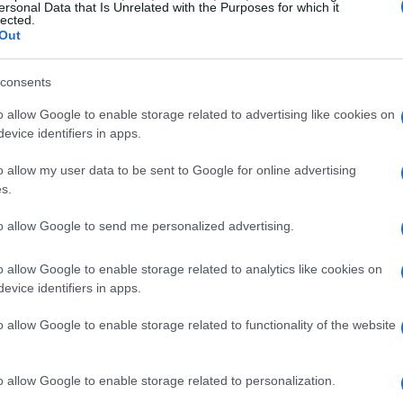
 di rischio estremamente basso, mantenendo una
ersonal Data that Is Unrelated with the Purposes for which it
lected.
 movimenti di volatilità. Attualmente, si intravede
Out
i lo steepening della curva USA, con particolare
à nella parte intermedia della curva, dai 5 ai 7 anni,
consents
emittenti solidi che offrono rendimenti
o allow Google to enable storage related to advertising like cookies on
evice identifiers in apps.
uropei simili.
o allow my user data to be sent to Google for online advertising
s.
to allow Google to send me personalized advertising.
o allow Google to enable storage related to analytics like cookies on
evice identifiers in apps.
o allow Google to enable storage related to functionality of the website
o allow Google to enable storage related to personalization.