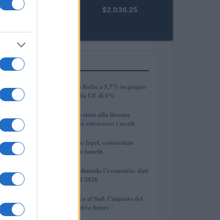
kpk ETH
$2,036.25
Prime
(KPK ETH
PRIME)
PIÙ LETTI
1
Disoccupazione in Italia a 5,7% in giugno
2026, sotto la media UE di 6%
2
Dalle antiche città-stato alla finanza
globale: un viaggio attraverso i secoli
3
Novità fiscali 2026: Irpef, concordato
preventivo e fringe benefit
4
Come l’IA sta ridefinendo l’economia: dati
e prospettive per il 2026
5
Crescita economica al Sud: l’impatto del
PNRR e le prospettive future