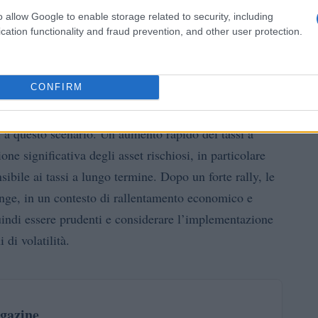
o allow Google to enable storage related to security, including
cation functionality and fraud prevention, and other user protection.
CONFIRM
ato azionario
i a questo scenario. Un aumento rapido dei tassi a
ne significativa degli asset rischiosi, in particolare
ibile ai tassi a lungo termine. Dopo un forte rally, le
range, in un contesto di rallentamento economico e
quindi essere prudenti e considerare l’implementazione
 di volatilità.
gazine