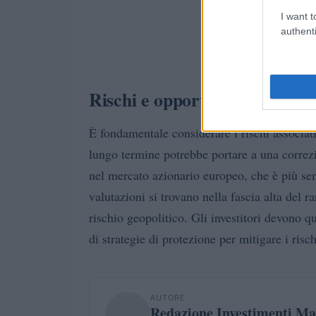
I want t
authenti
Rischi e opportunità nel merc
È fondamentale considerare i rischi associat
lungo termine potrebbe portare a una correzio
nel mercato azionario europeo, che è più sens
valutazioni si trovano nella fascia alta del 
rischio geopolitico. Gli investitori devono 
di strategie di protezione per mitigare i rischi
AUTORE
Redazione Investimenti Ma