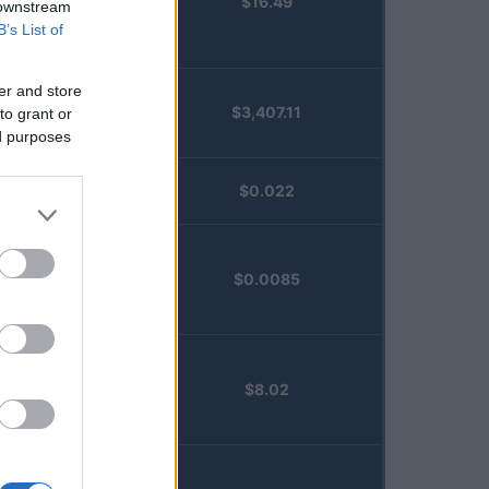
$16.49
Staked
 downstream
Injective
B’s List of
(STINJ)
er and store
$3,407.11
to grant or
Vested XOR
ed purposes
(VXOR)
JDB
$0.022
(JDB)
FibSwap
$0.0085
DEX
(FIBO)
TruFin
$8.02
Staked APT
(TRUAPT)