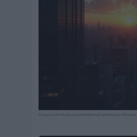
Scopri come le elezioni presidenziali americane influenzan