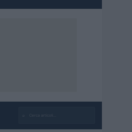
⌕
Cerca