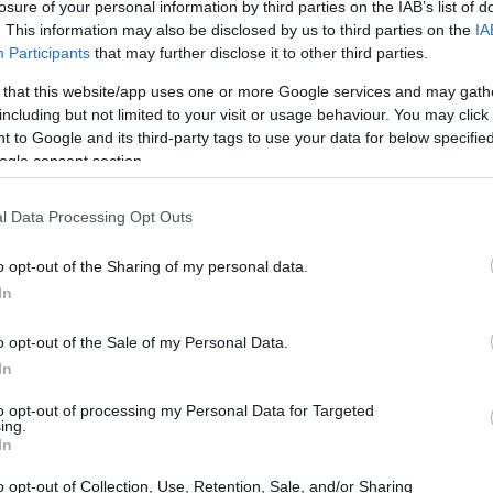
losure of your personal information by third parties on the IAB’s list of
. This information may also be disclosed by us to third parties on the
IA
Participants
that may further disclose it to other third parties.
si: cosa significa?
 that this website/app uses one or more Google services and may gath
including but not limited to your visit or usage behaviour. You may click 
 to Google and its third-party tags to use your data for below specifi
bbligazionario post-elettorale è il fenomeno noto
ogle consent section.
esto fenomeno si verifica quando i rendimenti a lungo
a quelli a breve termine. Le aspettative di un aumento
l Data Processing Opt Outs
 offerta sulla parte lunga della curva, hanno spinto gli
o opt-out of the Sharing of my personal data.
alto. Inoltre, l’azione della Federal Reserve, che
In
ibuisce a questo scenario, rendendo la curva dei tassi
o opt-out of the Sale of my Personal Data.
In
contesto attuale
to opt-out of processing my Personal Data for Targeted
ing.
In
 sono chiamati a rivedere le proprie strategie. Molti
o opt-out of Collection, Use, Retention, Sale, and/or Sharing