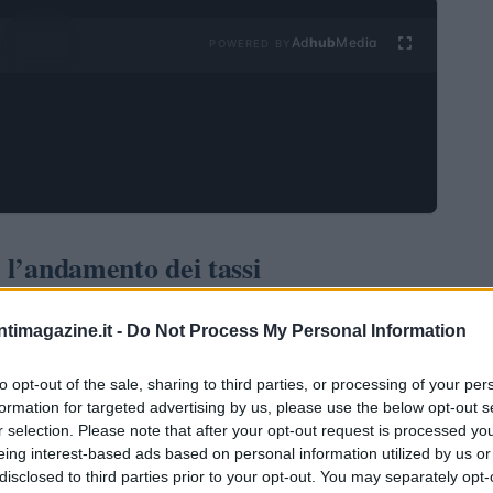
Ad
hub
Media
POWERED BY
e l’andamento dei tassi
i Uniti hanno avuto un impatto immediato e significativo
ntimagazine.it -
Do Not Process My Personal Information
 mostrato un notevole rafforzamento, registrando il suo
 anni. Questo movimento ha influenzato anche i tassi
to opt-out of the sale, sharing to third parties, or processing of your per
formation for targeted advertising by us, please use the below opt-out s
asury a 30 anni che sono aumentati di circa 20 punti
r selection. Please note that after your opt-out request is processed y
iamenti sono stati alimentati dalle aspettative di un
eing interest-based ads based on personal information utilized by us or
disclosed to third parties prior to your opt-out. You may separately opt-
tare un aumento del deficit e un deterioramento