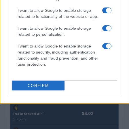
Epoch Island
(EPOCH)
I want to allow Google to enable storage
related to functionality of the website or app.
$16.49
Stride Staked Injective
I want to allow Google to enable storage
(STINJ)
related to personalization.
$3,407.11
Vested XOR
I want to allow Google to enable storage
(VXOR)
related to security, including authentication
functionality and fraud prevention, and other
user protection.
$0.022
JDB
(JDB)
CONFIRM
$0.0085
FibSwap DEX
(FIBO)
$8.02
TruFin Staked APT
(TRUAPT)