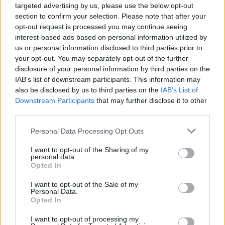
targeted advertising by us, please use the below opt-out
Novità fiscali 2026: Irpef, concordato preventivo e fringe
section to confirm your selection. Please note that after your
benefit
opt-out request is processed you may continue seeing
Edoardo Vitali · 5 Ago 2026
interest-based ads based on personal information utilized by
us or personal information disclosed to third parties prior to
FINANZA
your opt-out. You may separately opt-out of the further
disclosure of your personal information by third parties on the
IAB’s list of downstream participants. This information may
also be disclosed by us to third parties on the
IAB’s List of
Downstream Participants
that may further disclose it to other
third parties.
Please note that this website/app uses one or more Google
Personal Data Processing Opt Outs
services and may gather and store information including but
not limited to your visit or usage behaviour. You may click to
I want to opt-out of the Sharing of my
personal data.
grant or deny consent to Google and its third-party tags to
Opted In
use your data for below specified purposes in below Google
consent section.
I want to opt-out of the Sale of my
Corso di laurea triennale in Economia e Finanza: sbocchi
Personal Data.
professionali e obiettivi formativi
Opted In
Francesca Galli · 5 Ago 2026
I want to opt-out of processing my