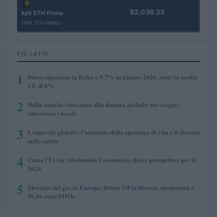
$2,036.25
kpk ETH Prime
(KPK ETH PRIME)
PIÙ LETTI
1
Disoccupazione in Italia a 5,7% in giugno 2026, sotto la media
UE di 6%
2
Dalle antiche città-stato alla finanza globale: un viaggio
attraverso i secoli
3
Longevità globale: l’aumento della speranza di vita e il divario
nella salute
4
Come l’IA sta ridefinendo l’economia: dati e prospettive per il
2026
5
Mercato del gas in Europa: future Ttf in discesa, quotazioni a
56,06 euro/MWh