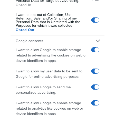
Personal Data for Targeted Advertising.
Opted In
I want to opt-out of Collection, Use,
QUOTAZIONI CRYPTO
Retention, Sale, and/or Sharing of my
Personal Data that Is Unrelated with the
Purposes for which it was collected.
Nome
Prezzo
Opted Out
Google consents
Eureka Bridged PAX
$4,187.30
Gold (Terra
I want to allow Google to enable storage
(PAXG)
related to advertising like cookies on web or
device identifiers in apps.
Kinza Babylon Staked
$83,270.00
BTC
I want to allow my user data to be sent to
(KBTC)
Google for online advertising purposes.
I want to allow Google to send me
Steakhouse EURCV
$100,000,000,000,000.00
personalized advertising.
Morpho Vault
(STEAKEURCV)
I want to allow Google to enable storage
related to analytics like cookies on web or
device identifiers in apps.
$0.032