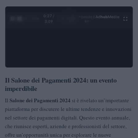
0:28 /
Ad
hub
Media
POWERED
1
/
4
3:09
BY
Il Salone dei Pagamenti 2024: un evento
imperdibile
Salone dei Pagamenti 2024
Il
si è rivelato un’importante
piattaforma per discutere le ultime tendenze e innovazioni
nel settore dei pagamenti digitali. Questo evento annuale,
che riunisce esperti, aziende e professionisti del settore,
offre un’opportunità unica per esplorare le nuove