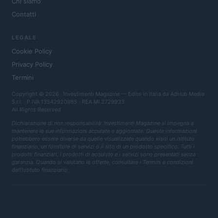
Chi siamo
Contatti
LEGALE
Cookie Policy
Privacy Policy
Termini
Copyright © 2026 · Investimenti Magazine — Edito in Italia da
AdHub Media
S.r.l.
· P.IVA 13542920965 · REA MI 2729933
All Rights Reserved
Dichiarazione di non responsabilità: Investimenti Magazine si impegna a
mantenere le sue informazioni accurate e aggiornate. Queste informazioni
potrebbero essere diverse da quelle visualizzate quando visiti un istituto
finanziario, un fornitore di servizi o il sito di un prodotto specifico. Tutti i
prodotti finanziari, i prodotti di acquisto e i servizi sono presentati senza
garanzia. Quando si valutano le offerte, consultare i Termini e condizioni
dell'istituto finanziario.