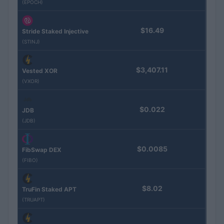
(EPOCH)
$16.49
Stride Staked Injective
(STINJ)
$3,407.11
Vested XOR
(VXOR)
$0.022
JDB
(JDB)
$0.0085
FibSwap DEX
(FIBO)
$8.02
TruFin Staked APT
(TRUAPT)