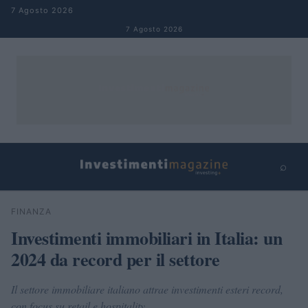
Salta al contenuto
7 Agosto 2026
7 Agosto 2026
⌕
×
⌕
FINANZA
Cerca
Investimenti immobiliari in Italia: un
2024 da record per il settore
Il settore immobiliare italiano attrae investimenti esteri record,
con focus su retail e hospitality.