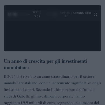
0:28 /
Ad
hub
Media
POWERED
1
/
4
3:09
BY
Un anno di crescita per gli investimenti
immobiliari
Il 2024 si è rivelato un anno straordinario per il settore
immobiliare italiano, con un incremento significativo degli
investimenti esteri. Secondo l’ultimo report dell’ufficio
studi di Gabetti, gli investimenti corporate hanno
raggiunto i 9,9 miliardi di euro, segnando un aumento del