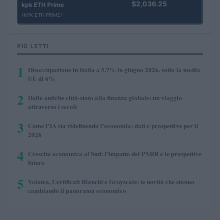
$2,036.25
kpk ETH Prime
(KPK ETH PRIME)
PIÙ LETTI
1
Disoccupazione in Italia a 5,7% in giugno 2026, sotto la media
UE di 6%
2
Dalle antiche città-stato alla finanza globale: un viaggio
attraverso i secoli
3
Come l’IA sta ridefinendo l’economia: dati e prospettive per il
2026
4
Crescita economica al Sud: l’impatto del PNRR e le prospettive
future
5
Volotea, Certificati Bianchi e Grayscale: le novità che stanno
cambiando il panorama economico