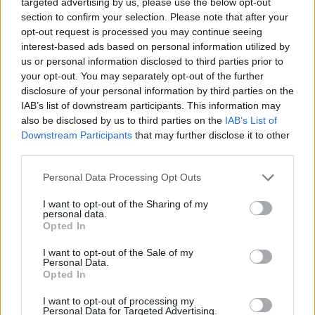
targeted advertising by us, please use the below opt-out
section to confirm your selection. Please note that after your
opt-out request is processed you may continue seeing
interest-based ads based on personal information utilized by
Dolomiti Energia: utile semestrale a 100 milioni e investimenti
us or personal information disclosed to third parties prior to
record nelle rinnovabili
your opt-out. You may separately opt-out of the further
Edoardo Vitali · 7 Ago 2026
disclosure of your personal information by third parties on the
IAB’s list of downstream participants. This information may
also be disclosed by us to third parties on the
IAB’s List of
FINANZA
Downstream Participants
that may further disclose it to other
third parties.
Please note that this website/app uses one or more Google
Personal Data Processing Opt Outs
services and may gather and store information including but
not limited to your visit or usage behaviour. You may click to
I want to opt-out of the Sharing of my
personal data.
grant or deny consent to Google and its third-party tags to
Opted In
use your data for below specified purposes in below Google
consent section.
I want to opt-out of the Sale of my
Personal Data.
Opted In
I want to opt-out of processing my
Personal Data for Targeted Advertising.
Analisi dettagliata delle stime finanziarie e dei risultati di Enel