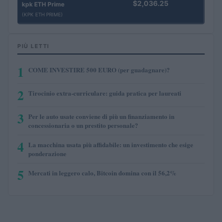
$2,036.25
kpk ETH Prime
(KPK ETH PRIME)
PIÙ LETTI
1
COME INVESTIRE 500 EURO (per guadagnare)?
2
Tirocinio extra-curriculare: guida pratica per laureati
3
Per le auto usate conviene di più un finanziamento in
concessionaria o un prestito personale?
4
La macchina usata più affidabile: un investimento che esige
ponderazione
5
Mercati in leggero calo, Bitcoin domina con il 56,2%