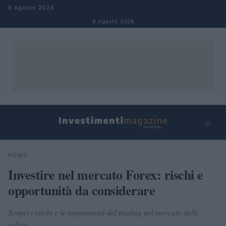
Salta al contenuto
8 Agosto 2026
8 Agosto 2026
⌕
×
⌕
NEWS
Cerca
Investire nel mercato Forex: rischi e
opportunità da considerare
Scopri i rischi e le opportunità del trading nel mercato delle
valute.