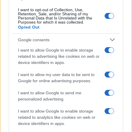
I want to opt-out of Collection, Use,
QUOTAZIONI CRYPTO
Retention, Sale, and/or Sharing of my
Personal Data that Is Unrelated with the
Purposes for which it was collected.
Nome
Prezzo
Opted Out
Google consents
Eureka Bridged PAX
$4,187.30
Gold (Terra
I want to allow Google to enable storage
(PAXG)
related to advertising like cookies on web or
device identifiers in apps.
Kinza Babylon Staked
$83,270.00
I want to allow my user data to be sent to
BTC
Google for online advertising purposes.
(KBTC)
I want to allow Google to send me
Steakhouse EURCV
personalized advertising.
$100,000,000,000,000.00
Morpho Vault
(STEAKEURCV)
I want to allow Google to enable storage
related to analytics like cookies on web or
device identifiers in apps.
$0.032
Epoch Island