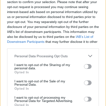
section to confirm your selection. Please note that after your
materie prime
opt-out request is processed you may continue seeing
Andrea Innocenti · 6 Ago 2026
interest-based ads based on personal information utilized by
us or personal information disclosed to third parties prior to
NEWS
your opt-out. You may separately opt-out of the further
disclosure of your personal information by third parties on the
IAB’s list of downstream participants. This information may
also be disclosed by us to third parties on the
IAB’s List of
Downstream Participants
that may further disclose it to other
third parties.
Please note that this website/app uses one or more Google
Personal Data Processing Opt Outs
services and may gather and store information including but
not limited to your visit or usage behaviour. You may click to
I want to opt-out of the Sharing of my
personal data.
grant or deny consent to Google and its third-party tags to
Opted In
use your data for below specified purposes in below Google
consent section.
I want to opt-out of the Sale of my
Personal Data.
Petrolio in calo: Brent a 91,82$, ribassi a due cifre per greggio
Opted In
e oro
Andrea Innocenti · 5 Ago 2026
I want to opt-out of processing my
Personal Data for Targeted Advertising.
Opted In