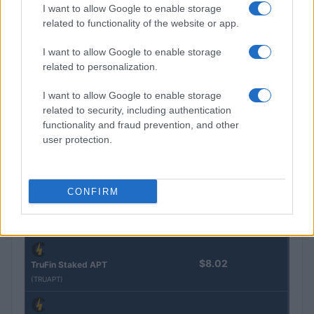
(EPOCH)
I want to allow Google to enable storage
related to functionality of the website or app.
$16.49
Stride Staked Injective
I want to allow Google to enable storage
(STINJ)
related to personalization.
I want to allow Google to enable storage
$3,407.11
Vested XOR
related to security, including authentication
(VXOR)
functionality and fraud prevention, and other
user protection.
$0.022
JDB
(JDB)
CONFIRM
$0.0085
FibSwap DEX
(FIBO)
$8.02
TruFin Staked APT
(TRUAPT)