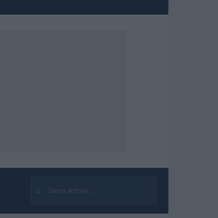
⌕
Cerca