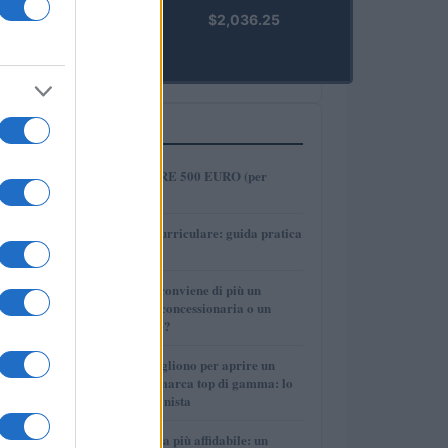
kpk ETH
$2,036.25
Prime
(KPK ETH
PRIME)
PIÙ LETTI
1
COME INVESTIRE 500 EURO (per
guadagnare)?
2
Tirocinio extra-curriculare: guida pratica
per laureati
3
Per le auto usate conviene di più un
finanziamento in concessionaria o un
prestito personale?
4
Quanti soldi ci vogliono per aprire un
autosalone multimarca top di gamma: lo
spiega il professionista
5
La macchina usata più affidabile: un