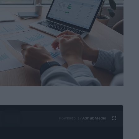
Ad
hub
Media
POWERED BY