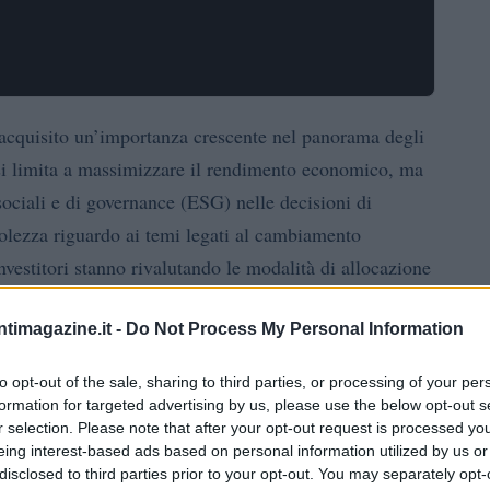
acquisito un’importanza crescente nel panorama degli
si limita a massimizzare il rendimento economico, ma
ociali e di governance (ESG) nelle decisioni di
olezza riguardo ai temi legati al cambiamento
investitori stanno rivalutando le modalità di allocazione
ntimagazine.it -
Do Not Process My Personal Information
le?
to opt-out of the sale, sharing to third parties, or processing of your per
formation for targeted advertising by us, please use the below opt-out s
nvestimenti che mira a generare un impatto positivo sul
r selection. Please note that after your opt-out request is processed y
esta metodologia si basa su tre pilastri fondamentali:
eing interest-based ads based on personal information utilized by us or
disclosed to third parties prior to your opt-out. You may separately opt-
nseguenza, gli investitori non si concentrano