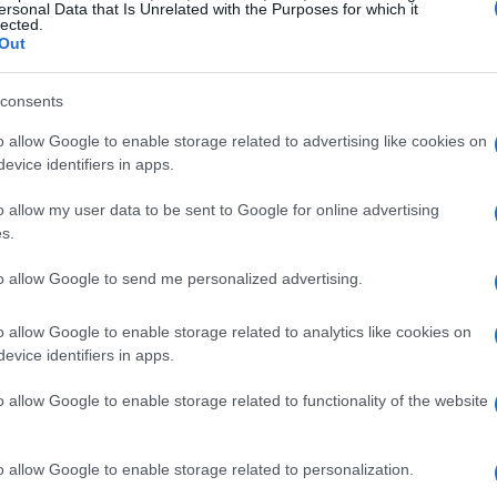
ersonal Data that Is Unrelated with the Purposes for which it
lected.
Out
consents
o allow Google to enable storage related to advertising like cookies on
evice identifiers in apps.
o allow my user data to be sent to Google for online advertising
s.
ibile
to allow Google to send me personalized advertising.
o allow Google to enable storage related to analytics like cookies on
e
offre numerosi vantaggi. Primo, c’è un crescente
evice identifiers in apps.
zioni che non solo generano profitto, ma che migliorano
o allow Google to enable storage related to functionality of the website
della domanda di prodotti finanziari che integrano i
azione e competitività nel mercato.
o allow Google to enable storage related to personalization.