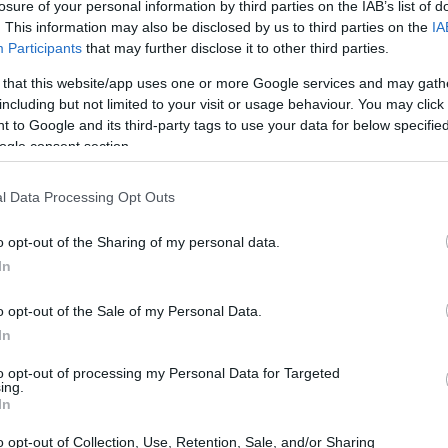
losure of your personal information by third parties on the IAB’s list of
lutano anche come le loro scelte influenzano il mondo.
. This information may also be disclosed by us to third parties on the
IA
Participants
that may further disclose it to other third parties.
 that this website/app uses one or more Google services and may gath
including but not limited to your visit or usage behaviour. You may click 
investimenti ESG
è rappresentato dagli
. Questi
 to Google and its third-party tags to use your data for below specifi
ogle consent section.
sociali
e di
governance
per valutare le aziende e i
vestitore potrebbe scegliere di sostenere aziende che
l Data Processing Opt Outs
e adottano politiche di lavoro eque. Questo approccio
 ma può anche portare a rendimenti competitivi nel
o opt-out of the Sharing of my personal data.
In
o opt-out of the Sale of my Personal Data.
In
to opt-out of processing my Personal Data for Targeted
ing.
In
o opt-out of Collection, Use, Retention, Sale, and/or Sharing