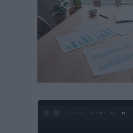
0:27 / 3:09
1
/
4