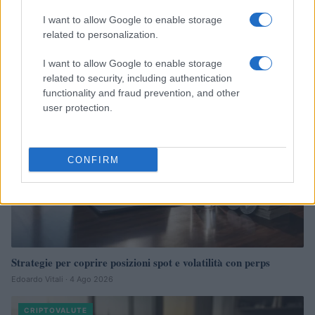
Capire i cicli di Bitcoin tra liquidità, halving e afflussi
regolamentati
I want to allow Google to enable storage
related to personalization.
Niccolò Conforti · 4 Ago 2026
I want to allow Google to enable storage
CRIPTOVALUTE
related to security, including authentication
functionality and fraud prevention, and other
user protection.
CONFIRM
Strategie per coprire posizioni spot e volatilità con perps
Edoardo Vitali · 4 Ago 2026
CRIPTOVALUTE