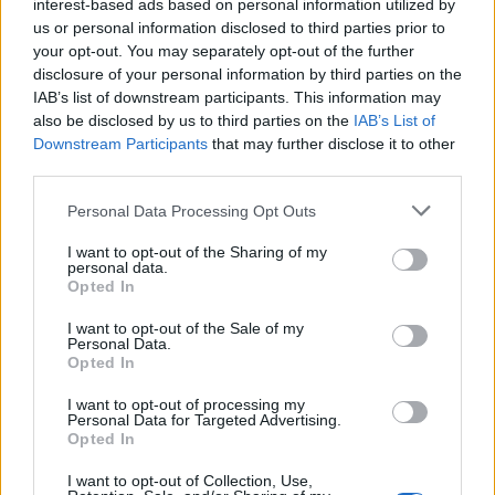
interest-based ads based on personal information utilized by
redazione un tratto pragmatico e un dettaglio
us or personal information disclosed to third parties prior to
personale: conserva ancora taccuini degli
your opt-out. You may separately opt-out of the further
incontri in Sala delle Lapidi.
disclosure of your personal information by third parties on the
IAB’s list of downstream participants. This information may
also be disclosed by us to third parties on the
IAB’s List of
Downstream Participants
that may further disclose it to other
third parties.
Please note that this website/app uses one or more Google
Personal Data Processing Opt Outs
services and may gather and store information including but
not limited to your visit or usage behaviour. You may click to
I want to opt-out of the Sharing of my
personal data.
grant or deny consent to Google and its third-party tags to
Opted In
use your data for below specified purposes in below Google
consent section.
I want to opt-out of the Sale of my
Personal Data.
Opted In
I want to opt-out of processing my
Personal Data for Targeted Advertising.
Opted In
I want to opt-out of Collection, Use,