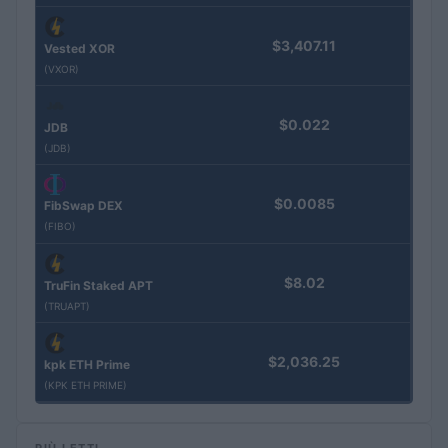
$3,407.11
Vested XOR
(VXOR)
$0.022
JDB
(JDB)
$0.0085
FibSwap DEX
(FIBO)
$8.02
TruFin Staked APT
(TRUAPT)
$2,036.25
kpk ETH Prime
(KPK ETH PRIME)