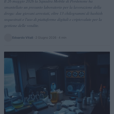
Il 26 maggio 2026 la Squadra Mobile di Pordenone ha
smantellato un presunto laboratorio per la lavorazione della
droga: due giovani arrestati, oltre 13 chilogrammi di hashish
sequestrati e l'uso di piattaforme digitali e criptovalute per la
gestione delle vendite.
Edoardo Vitali
·
2 Giugno 2026
· 4 min