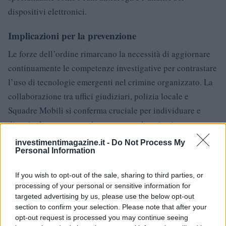
dispositivi elettronici.
Implicazioni per la prevenzione
Le forze dell’ordine rimarcano la necessità di aggiornare
continuamente le competenze investigative per contrastare
l’uso di tecnologie emergenti nel crimine organizzato. La
collaborazione tra uffici giudiziari, polizia locale e
Squadre Mobili si conferma cruciale per individuare e
disarticolare strutture che operano sul territorio.
investimentimagazine.it -
Do Not Process My
Personal Information
AUTORE
Edoardo Vitali
If you wish to opt-out of the sale, sharing to third parties, or
processing of your personal or sensitive information for
Edoardo Vitali ha coordinato la copertura della
targeted advertising by us, please use the below opt-out
ristrutturazione del mercato ittico di Palermo,
section to confirm your selection. Please note that after your
sostenendo la linea editoriale sulla trasparenza
opt-out request is processed you may continue seeing
fiscale. Capo redattore economia, porta in