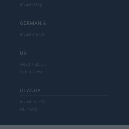
InvestirMag
GERMANIA
Investieren24
UK
News Hub UK
Lgbtq News
OLANDA
Investeren 24
NL Newz