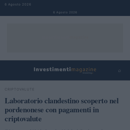
Salta al contenuto
6 Agosto 2026
6 Agosto 2026
⌕
×
⌕
CRIPTOVALUTE
Cerca
Laboratorio clandestino scoperto nel
pordenonese con pagamenti in
criptovalute