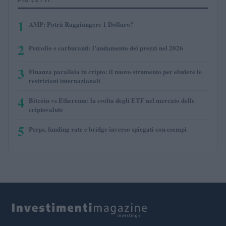
PIÙ LETTI
1
AMP: Potrà Raggiungere 1 Dollaro?
2
Petrolio e carburanti: l’andamento dei prezzi nel 2026
3
Finanza parallela in cripto: il nuovo strumento per eludere le
restrizioni internazionali
4
Bitcoin vs Ethereum: la svolta degli ETF nel mercato delle
criptovalute
5
Perps, funding rate e bridge inverso spiegati con esempi