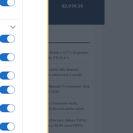
kpk ETH
$2,036.25
Prime
(KPK ETH
PRIME)
PIÙ LETTI
1
Disoccupazione in Italia a 5,7% in giugno
2026, sotto la media UE di 6%
2
Dalle antiche città-stato alla finanza
globale: un viaggio attraverso i secoli
3
Come l’IA sta ridefinendo l’economia: dati
e prospettive per il 2026
4
Longevità globale: l’aumento della
speranza di vita e il divario nella salute
5
Mercato del gas in Europa: future Ttf in
discesa, quotazioni a 56,06 euro/MWh