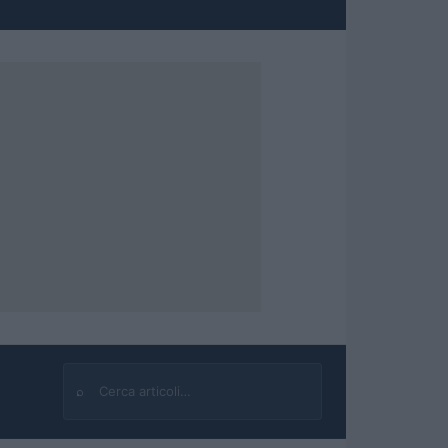
⌕
Cerca