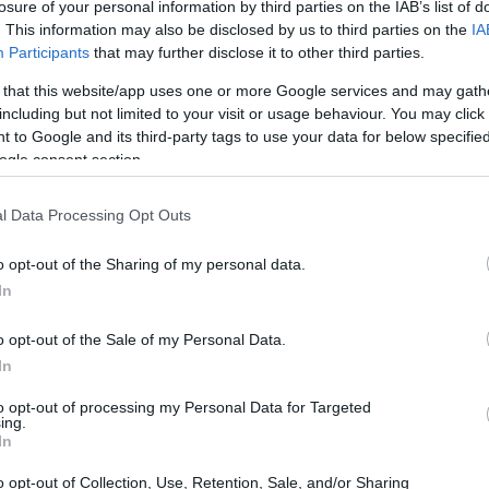
losure of your personal information by third parties on the IAB’s list of
economico
. This information may also be disclosed by us to third parties on the
IA
Participants
that may further disclose it to other third parties.
ina Department of Transportation
, prevede la
 that this website/app uses one or more Google services and may gath
adale che includerà uno svincolo per facilitare
including but not limited to your visit or usage behaviour. You may click 
 to Google and its third-party tags to use your data for below specifi
tors
, un marchio automobilistico statunitense di
ogle consent section.
, situato a Blythewood, è destinato a creare fino a
un significativo impulso economico per la comunità
l Data Processing Opt Outs
o opt-out of the Sharing of my personal data.
In
utturale
o opt-out of the Sale of my Personal Data.
a un’area strategicamente cruciale per lo sviluppo
In
mmodernamento volto a creare strade più sicure,
to opt-out of processing my Personal Data for Targeted
ing.
tratto, il portafoglio di Lane per il 2024 supera il
In
idando ulteriormente la sua posizione nel mercato
o opt-out of Collection, Use, Retention, Sale, and/or Sharing