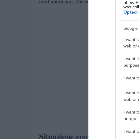
13%
nordamericano, che rappresenta il
dei r
of my P
was col
Opted 
Google 
I want t
web or d
I want t
purpose
I want 
I want t
web or d
I want t
or app.
I want t
Situazione economica e industr