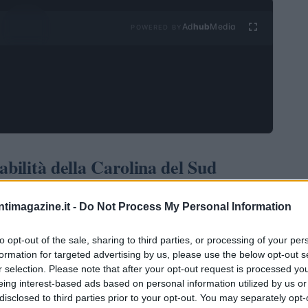
Ad
hub
Media
POWERED BY
abilità della Carolina del Sud
ebuild, ha recentemente ottenuto un contratto di
ntimagazine.it -
Do Not Process My Personal Information
i dollari
per migliorare la viabilità sull’Interstate 77,
del Sud. Questo progetto non solo rappresenta un
to opt-out of the sale, sharing to third parties, or processing of your per
formation for targeted advertising by us, please use the below opt-out s
 ma si inserisce anche in un contesto più ampio di
r selection. Please note that after your opt-out request is processed y
one.
eing interest-based ads based on personal information utilized by us or
disclosed to third parties prior to your opt-out. You may separately opt-