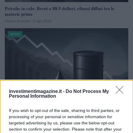
Petrolio in calo: Brent a 88.9 dollari, ribassi diffusi tra le
materie prime
Andrea Innocenti · 6 Ago 2026
NEWS
investimentimagazine.it -
Do Not Process My
Personal Information
If you wish to opt-out of the sale, sharing to third parties, or
Petrolio in calo: Brent a 91,82$, ribassi a due cifre per greggio
processing of your personal or sensitive information for
e oro
targeted advertising by us, please use the below opt-out
section to confirm your selection. Please note that after your
Andrea Innocenti · 5 Ago 2026