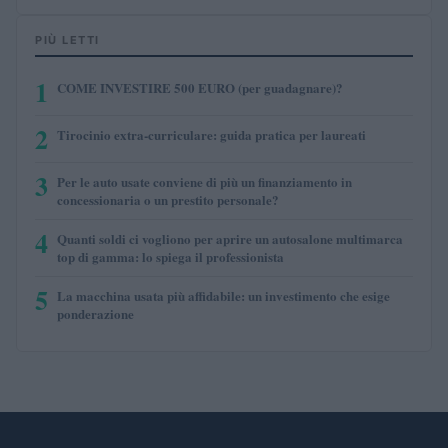
PIÙ LETTI
1
COME INVESTIRE 500 EURO (per guadagnare)?
2
Tirocinio extra-curriculare: guida pratica per laureati
3
Per le auto usate conviene di più un finanziamento in
concessionaria o un prestito personale?
4
Quanti soldi ci vogliono per aprire un autosalone multimarca
top di gamma: lo spiega il professionista
5
La macchina usata più affidabile: un investimento che esige
ponderazione