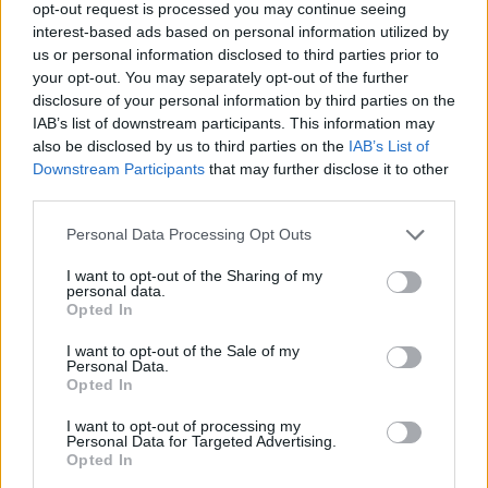
opt-out request is processed you may continue seeing
interest-based ads based on personal information utilized by
NEWS
us or personal information disclosed to third parties prior to
your opt-out. You may separately opt-out of the further
disclosure of your personal information by third parties on the
IAB’s list of downstream participants. This information may
also be disclosed by us to third parties on the
IAB’s List of
Downstream Participants
that may further disclose it to other
third parties.
Please note that this website/app uses one or more Google
Personal Data Processing Opt Outs
services and may gather and store information including but
not limited to your visit or usage behaviour. You may click to
I want to opt-out of the Sharing of my
personal data.
grant or deny consent to Google and its third-party tags to
Opted In
use your data for below specified purposes in below Google
La macchina usata più affidabile: un investimento che esige
consent section.
I want to opt-out of the Sale of my
ponderazione
Personal Data.
Opted In
Redazione · 5 Ago 2026
I want to opt-out of processing my
Personal Data for Targeted Advertising.
Opted In
QUOTAZIONI CRYPTO