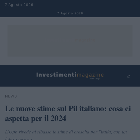
Salta al contenuto
7 Agosto 2026
7 Agosto 2026
⌕
×
⌕
NEWS
Cerca
Le nuove stime sul Pil italiano: cosa ci
aspetta per il 2024
L'Upb rivede al ribasso le stime di crescita per l'Italia, con un
futuro incerto