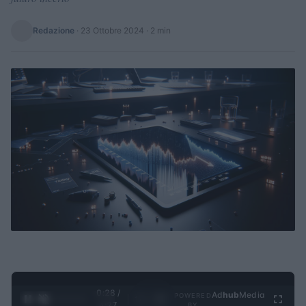
Redazione
·
23 Ottobre 2024
· 2 min
0:28 /
Ad
hub
Media
POWERED
1
/
4
4:27
BY