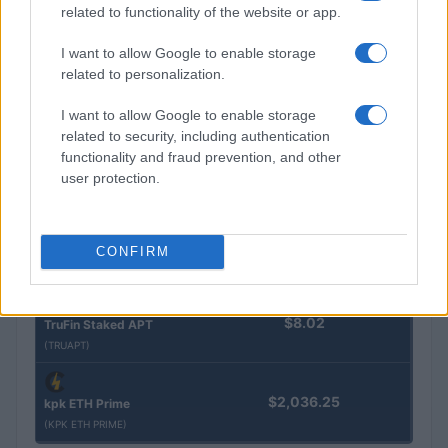
$16.49
Stride Staked Injective
related to functionality of the website or app.
(STINJ)
I want to allow Google to enable storage
related to personalization.
$3,407.11
Vested XOR
(VXOR)
I want to allow Google to enable storage
related to security, including authentication
functionality and fraud prevention, and other
$0.022
JDB
user protection.
(JDB)
$0.0085
FibSwap DEX
CONFIRM
(FIBO)
$8.02
TruFin Staked APT
(TRUAPT)
$2,036.25
kpk ETH Prime
(KPK ETH PRIME)