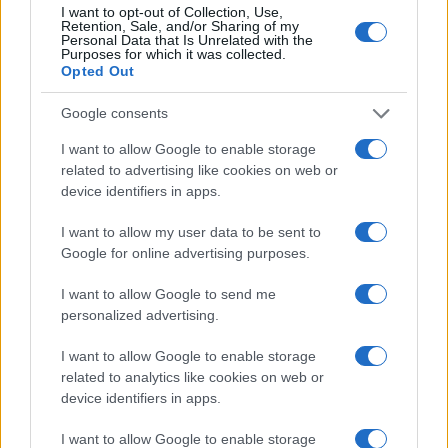
I want to opt-out of Collection, Use,
Retention, Sale, and/or Sharing of my
Nome
Prezzo
Personal Data that Is Unrelated with the
Purposes for which it was collected.
Opted Out
Eureka Bridged PAX
$4,187.30
Gold (Terra
Google consents
(PAXG)
I want to allow Google to enable storage
related to advertising like cookies on web or
Kinza Babylon Staked
device identifiers in apps.
$83,270.00
BTC
(KBTC)
I want to allow my user data to be sent to
Google for online advertising purposes.
Steakhouse EURCV
$100,000,000,000,000.00
I want to allow Google to send me
Morpho Vault
personalized advertising.
(STEAKEURCV)
I want to allow Google to enable storage
$0.032
related to analytics like cookies on web or
Epoch Island
device identifiers in apps.
(EPOCH)
I want to allow Google to enable storage