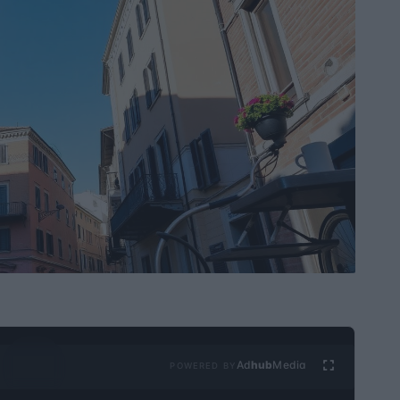
Ad
hub
Media
POWERED BY