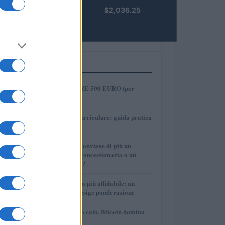
kpk ETH
$2,036.25
Prime
(KPK ETH
PRIME)
PIÙ LETTI
1
COME INVESTIRE 500 EURO (per
guadagnare)?
2
Tirocinio extra-curriculare: guida pratica
per laureati
3
Per le auto usate conviene di più un
finanziamento in concessionaria o un
prestito personale?
4
La macchina usata più affidabile: un
investimento che esige ponderazione
5
Mercati in leggero calo, Bitcoin domina
con il 56,2%