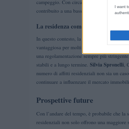
45.000 strutture rice
campeggio. Con circa
I want t
contribuito a una bassa occupazione e a una
authenti
La residenza come investimento sic
In questo contesto, la locazione residenzial
vantaggiosa per molti proprietari. Le preoccup
una regolamentazione sempre più stringente,
Silvia Spronelli
stabili e a lungo termine.
, 
numero di affitti residenziali non sia un ca
continuare a influenzare il mercato immobil
Prospettive future
Con l’andare del tempo, è probabile che la sit
residenziali non solo offrono una maggiore 