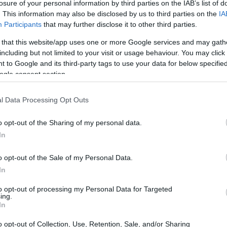
losure of your personal information by third parties on the IAB’s list of
o all’anno precedente. Questo trend ha continuato a
. This information may also be disclosed by us to third parties on the
IA
Participants
that may further disclose it to other third parties.
15.000 nuovi contratti residenziali
nel quarto
 nel panorama degli affitti a Roma.
 that this website/app uses one or more Google services and may gath
including but not limited to your visit or usage behaviour. You may click 
 to Google and its third-party tags to use your data for below specifi
ogle consent section.
a come i
“pentiti del Giubileo”
, hanno preso la
l Data Processing Opt Outs
e aspettative iniziali di guadagno si sono scontrate con
i è rivelata più ardua del previsto, con costi operativi
o opt-out of the Sharing of my personal data.
In
rca il 50% dei proprietari ha scelto di tornare alla
one più sicura e meno stressante.
o opt-out of the Sale of my Personal Data.
In
to opt-out of processing my Personal Data for Targeted
ing.
In
o opt-out of Collection, Use, Retention, Sale, and/or Sharing