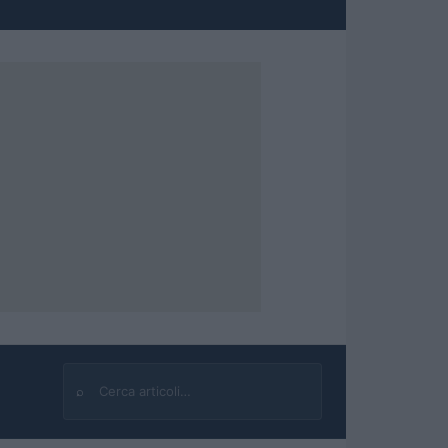
⌕
Cerca