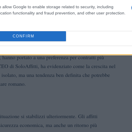
ttive
disponibili a Roma, l’eccesso di offerta ha
o allow Google to enable storage related to security, including
 diminuzione dei ricavi.
cation functionality and fraud prevention, and other user protection.
uro
CONFIRM
e sta ritornando a essere vista come un’opzione più
azioni legate ai rischi degli affitti brevi, insieme a
 hanno portato a una preferenza per contratti più
CEO di SoloAffitti, ha evidenziato come la crescita nel
so isolato, ma una tendenza ben definita che potrebbe
iare romano.
uazione si stabilizzi ulteriormente. Gli affitti
sicurezza economica, ma anche un ritorno più