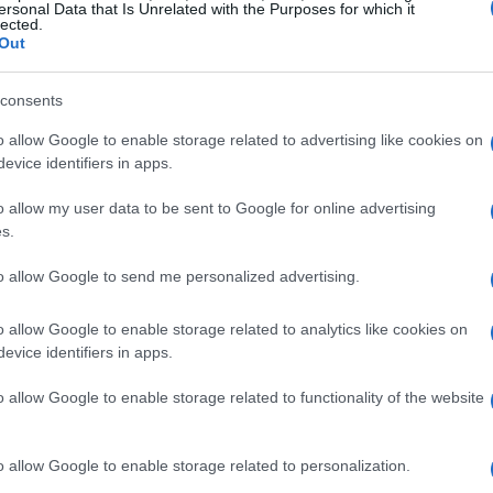
ersonal Data that Is Unrelated with the Purposes for which it
lected.
Out
consents
o allow Google to enable storage related to advertising like cookies on
evice identifiers in apps.
o allow my user data to be sent to Google for online advertising
s.
to allow Google to send me personalized advertising.
o allow Google to enable storage related to analytics like cookies on
evice identifiers in apps.
 di pellegrini, ma i guadagni per i proprietari di
Albaa
o allow Google to enable storage related to functionality of the website
o Traldi, presidente dell’associazione
, ha
è inferiore rispetto a quella dei turisti tradizionali,
economiche, come conventi o aree attrezzate per il
o allow Google to enable storage related to personalization.