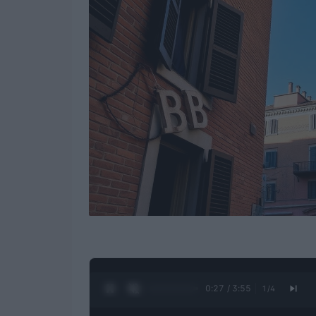
0:28 / 3:55
1
/
4