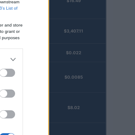
$16.49
Staked
 downstream
Injective
B’s List of
(STINJ)
er and store
$3,407.11
to grant or
Vested XOR
ed purposes
(VXOR)
JDB
$0.022
(JDB)
FibSwap
$0.0085
DEX
(FIBO)
TruFin
$8.02
Staked APT
(TRUAPT)