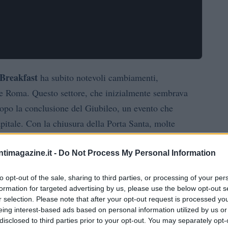
Breakfast
ha subito notevoli cambiamenti,
ome Roma. Questo settore, che inizialmente sembrava
dopo la conclusione del Giubileo, un evento che
apitale. Con la chiusura della Porta Santa, molte
ciso di riprendere il loro utilizzo originale come
ntimagazine.it -
Do Not Process My Personal Information
to opt-out of the sale, sharing to third parties, or processing of your per
 nel mercato
formation for targeted advertising by us, please use the below opt-out s
r selection. Please note that after your opt-out request is processed y
loAffitti
, il ha visto un incremento significativo nel
eing interest-based ads based on personal information utilized by us or
disclosed to third parties prior to your opt-out. You may separately opt-
ntratti residenziali. Già nei primi mesi dell’anno, si