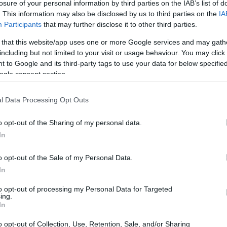
losure of your personal information by third parties on the IAB’s list of
ttore assicurativo
. This information may also be disclosed by us to third parties on the
IA
Participants
that may further disclose it to other third parties.
ssicurativo, dalla gestione dei sinistri alla
 that this website/app uses one or more Google services and may gath
nalisi predittiva, le compagnie possono valutare i
including but not limited to your visit or usage behaviour. You may click 
 to Google and its third-party tags to use your data for below specifi
 tariffazione più equa e personalizzata. Inoltre, l’uso
ogle consent section.
do l’esperienza del cliente, fornendo risposte rapide e
l Data Processing Opt Outs
o opt-out of the Sharing of my personal data.
 dell’IA
In
ell’IA nel settore assicurativo presenta anche delle
o opt-out of the Sale of my Personal Data.
ni legate alla privacy dei dati e alla sicurezza
In
e che le tecnologie siano utilizzate in modo etico e
to opt-out of processing my Personal Data for Targeted
ing.
 definita, le aziende possono superare questi ostacoli e
In
o opt-out of Collection, Use, Retention, Sale, and/or Sharing