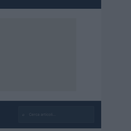
⌕
Cerca