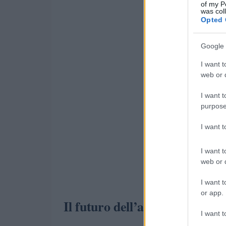
of my P
was col
Opted 
Google 
I want t
web or d
I want t
purpose
I want 
I want t
web or d
I want t
or app.
Il futuro dell’assicurazione c
I want t