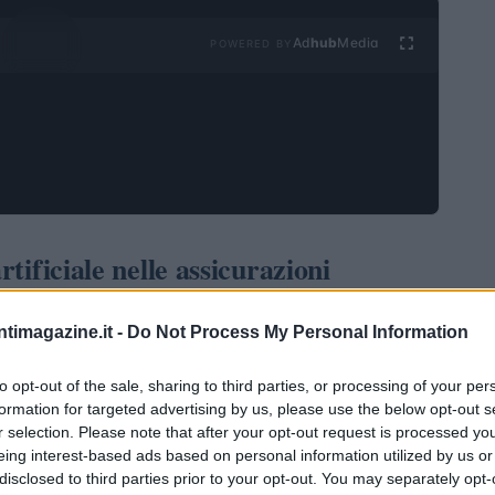
Ad
hub
Media
POWERED BY
rtificiale nelle assicurazioni
IA) ha iniziato a giocare un ruolo cruciale in vari
ntimagazine.it -
Do Not Process My Personal Information
ne. Con l’aumento della digitalizzazione e la crescente
tive stanno adottando tecnologie avanzate per migliorare
to opt-out of the sale, sharing to third parties, or processing of your per
formation for targeted advertising by us, please use the below opt-out s
to articolo esplorerà come l’IA sta cambiando il
r selection. Please note that after your opt-out request is processed y
azione e efficienza.
eing interest-based ads based on personal information utilized by us or
disclosed to third parties prior to your opt-out. You may separately opt-