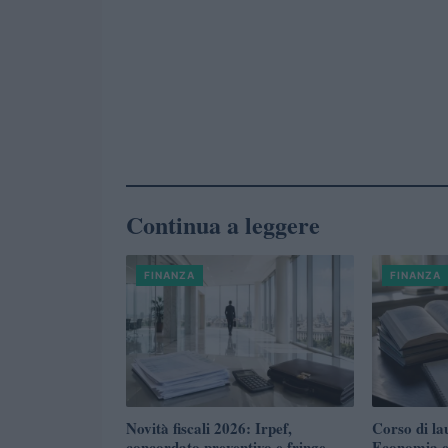
Continua a leggere
FINANZA
FINANZA
Novità fiscali 2026: Irpef,
Corso di la
concordato preventivo e fringe
Economia e