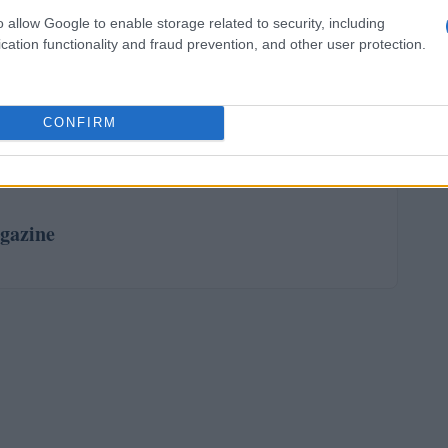
za artificiale continuerà a trasformare il settore
o allow Google to enable storage related to security, including
me il machine learning e l’analisi dei big data,
cation functionality and fraud prevention, and other user protection.
ccessibili e efficienti. Le compagnie che sapranno
do di offrire servizi migliori e di rimanere
CONFIRM
zione.
gazine