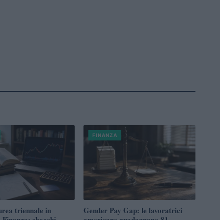
FINANZA
urea triennale in
Gender Pay Gap: le lavoratrici
 Finanza: sbocchi
americane guadagnano 81