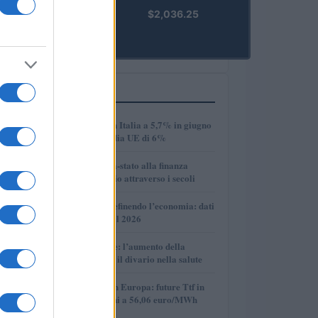
kpk ETH
$2,036.25
Prime
(KPK ETH
PRIME)
PIÙ LETTI
1
Disoccupazione in Italia a 5,7% in giugno
2026, sotto la media UE di 6%
2
Dalle antiche città-stato alla finanza
globale: un viaggio attraverso i secoli
3
Come l’IA sta ridefinendo l’economia: dati
e prospettive per il 2026
4
Longevità globale: l’aumento della
speranza di vita e il divario nella salute
5
Mercato del gas in Europa: future Ttf in
discesa, quotazioni a 56,06 euro/MWh