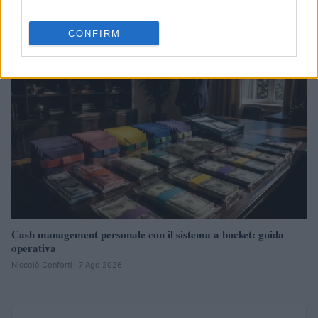
Francesca Galli · 7 Ago 2026
CONFIRM
FINANZA
Cash management personale con il sistema a bucket: guida
operativa
Niccolò Conforti · 7 Ago 2026