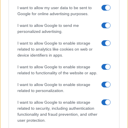
I want to allow my user data to be sent to
Reparti aeronavali della Guardia di Finanza: controllo del
Google for online advertising purposes.
territorio e contrasto agli illeciti
I want to allow Google to send me
Francesca Galli · 8 Ago 2026
personalized advertising.
FINANZA
I want to allow Google to enable storage
related to analytics like cookies on web or
device identifiers in apps.
I want to allow Google to enable storage
related to functionality of the website or app.
I want to allow Google to enable storage
related to personalization.
I want to allow Google to enable storage
related to security, including authentication
functionality and fraud prevention, and other
Governo e opposizione in contrasto: le accuse di Conte sulle
user protection.
mascherine contraffatte