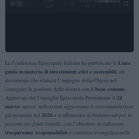
0:29 /
Ad
hub
Media
POWERED
1
/
4
4:27
BY
Linee
La Conferenza Episcopale Italiana ha pubblicato le
guida in materia di investimenti etici e sostenibili
, un
documento che rilancia l’impegno della Chiesa nel
bene comune
coniugare la gestione delle risorse con il
.
24
Approvate dal Consiglio Episcopale Permanente il
marzo
, queste indicazioni aggiornano le raccomandazioni
2026
già proposte nel
e si affiancano al
Vademecum per la
gestione dei fondi 8xmille
, con l’obiettivo di rafforzare
trasparenza
responsabilità
,
e coerenza evangelica nelle