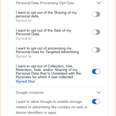
Please note that this website/app uses one or more Google
Personal Data Processing Opt Outs
services and may gather and store information including but
not limited to your visit or usage behaviour. You may click to
I want to opt-out of the Sharing of my
personal data.
grant or deny consent to Google and its third-party tags to
Opted In
use your data for below specified purposes in below Google
consent section.
I want to opt-out of the Sale of my
Personal Data.
Opted In
Continua a leggere
I want to opt-out of processing my
Personal Data for Targeted Advertising.
Opted In
FINANZA
I want to opt-out of Collection, Use,
Retention, Sale, and/or Sharing of my
Personal Data that Is Unrelated with the
Purposes for which it was collected.
Opted Out
Google consents
I want to allow Google to enable storage
related to advertising like cookies on web or
device identifiers in apps.