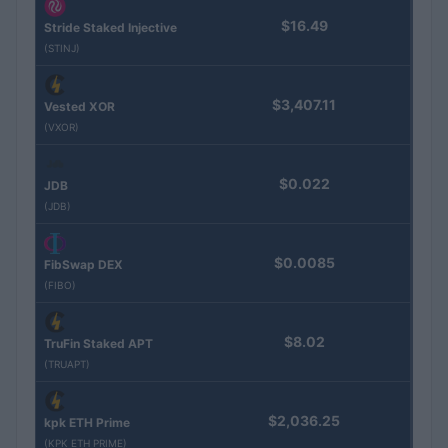
$16.49
Stride Staked Injective
(STINJ)
$3,407.11
Vested XOR
(VXOR)
$0.022
JDB
(JDB)
$0.0085
FibSwap DEX
(FIBO)
$8.02
TruFin Staked APT
(TRUAPT)
$2,036.25
kpk ETH Prime
(KPK ETH PRIME)