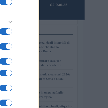
kpk ETH
$2,036.25
Prime
(KPK ETH
PRIME)
PIÙ LETTI
1
Dove crescono i prezzi degli immobili di
lusso: le città italiane che stanno
superando Milano e Roma
2
Dove conviene comprare casa per
affittarla nel 2026: dati e tendenze
3
Come investire in modo sicuro nel 2026:
conti deposito, titoli di Stato e buoni
fruttiferi postali
4
Come inserire oro in un portafoglio
giovane in modo strategico
5
Investimenti immobiliari: fondi, Siiq, club