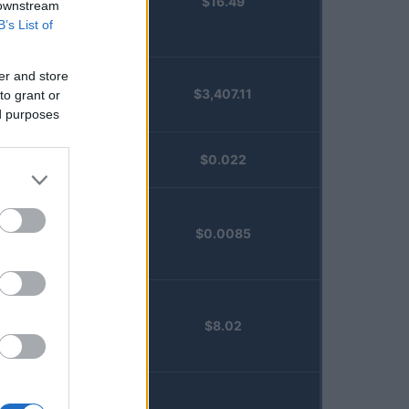
$16.49
Staked
 downstream
Injective
B’s List of
(STINJ)
er and store
$3,407.11
to grant or
Vested XOR
ed purposes
(VXOR)
JDB
$0.022
(JDB)
FibSwap
$0.0085
DEX
(FIBO)
TruFin
$8.02
Staked APT
(TRUAPT)