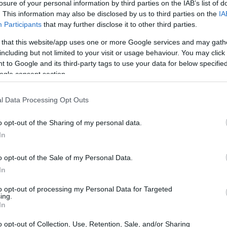
losure of your personal information by third parties on the IAB’s list of
. This information may also be disclosed by us to third parties on the
IA
Participants
that may further disclose it to other third parties.
 that this website/app uses one or more Google services and may gath
including but not limited to your visit or usage behaviour. You may click 
 to Google and its third-party tags to use your data for below specifi
ogle consent section.
l Data Processing Opt Outs
o opt-out of the Sharing of my personal data.
In
ana
o opt-out of the Sale of my Personal Data.
In
lio nell’economia iraniana. Mentre gli stati sunniti
to opt-out of processing my Personal Data for Targeted
loro risorse petrolifere per diversificare l’economia e
ing.
In
irezione diversa. Le risorse finanziarie vengono spesso
 di gruppi armati, piuttosto che a sviluppo economico
o opt-out of Collection, Use, Retention, Sale, and/or Sharing