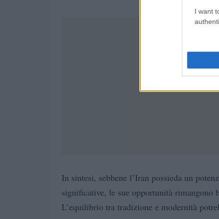
I want t
authenti
In sintesi, sebbene l’Iran possieda un potenz
significative, le sue opportunità rimangono 
L’equilibrio tra tradizione e modernità potre