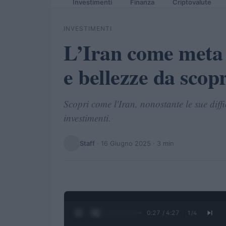
Investimenti
Finanza
Criptovalute
INVESTIMENTI
L’Iran come meta 
e bellezze da scop
Scopri come l'Iran, nonostante le sue diffi
investimenti.
Staff
·
16 Giugno 2025
· 3 min
0:28 / 4:27
1
/
4