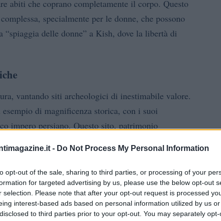
sare abiti che coprano completamente il corpo. Questo
to complessa, specialmente per le donne, che possono
 “spiaggia delle donne” a Kish, dove la libertà di
iche
tura, vantando siti archeologici di inestimabile valore.
n esempio di magnificenza storica, con i suoi
tico impero persiano. Questo sito, patrimonio
ca potenzialmente enorme, in grado di attrarre visitatori
ntimagazine.it -
Do Not Process My Personal Information
 sviluppo turistico sono ancora sotto utilizzate.
to opt-out of the sale, sharing to third parties, or processing of your per
formation for targeted advertising by us, please use the below opt-out s
r selection. Please note that after your opt-out request is processed y
eing interest-based ads based on personal information utilized by us or
disclosed to third parties prior to your opt-out. You may separately opt-