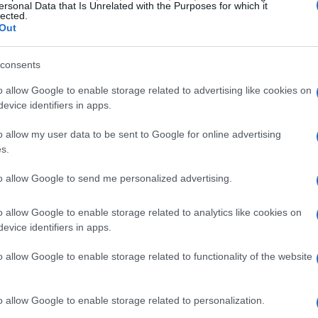
ersonal Data that Is Unrelated with the Purposes for which it
na stagnazione economica che limita le possibilità di
lected.
Out
consents
e mancate
o allow Google to enable storage related to advertising like cookies on
mad Khatami, c’era stata una forte speranza di
evice identifiers in apps.
ato a investire nel paese, aprendo a un turismo che
o allow my user data to be sent to Google for online advertising
 Tuttavia, tali iniziative non hanno mai raggiunto il
s.
 vivere in una sorta di limbo economico.
to allow Google to send me personalized advertising.
urismo religioso
o allow Google to enable storage related to analytics like cookies on
evice identifiers in apps.
lometri da Teheran, è un altro punto di interesse. La
o allow Google to enable storage related to functionality of the website
tano e attira numerosi pellegrini e turisti. Durante le
o di grande affluenza, ma il suo fascino è limitato a una
o allow Google to enable storage related to personalization.
rigide norme sociali e religiose.