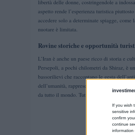
libertà delle donne, costringendole a indos
aspetto rende l’esperienza turistica piuttos
accedere solo a determinate spiagge, come la
nuotare è limitata.
Rovine storiche e opportunità turist
L’Iran è anche un paese ricco di storia e cul
Persepoli, a pochi chilometri da Shiraz, è u
bassorilievi che raccontano le gesta dell’an
dell’umanità, rappresenta una risorsa turisti
investime
da tutto il mondo. Tuttavia, le opportunità di
If you wish 
sensitive in
confirm you
continue se
information 