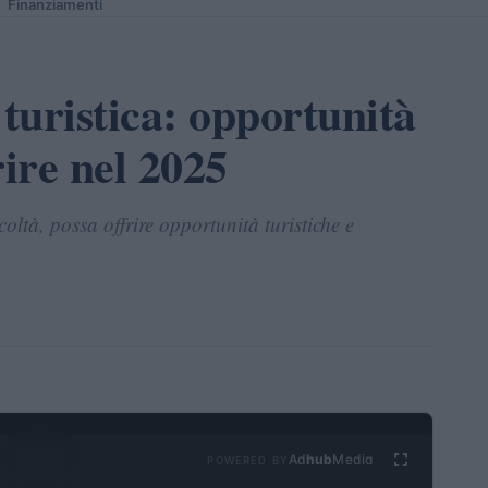
Finanziamenti
turistica: opportunità
rire nel 2025
coltà, possa offrire opportunità turistiche e
Ad
hub
Media
POWERED BY