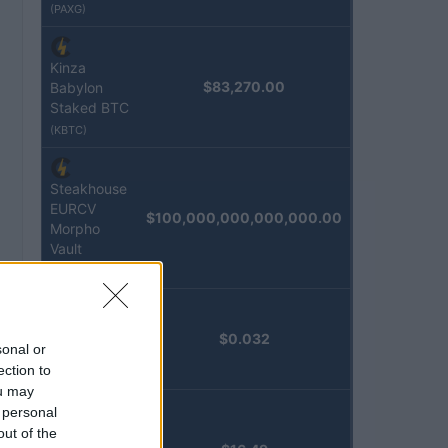
(PAXG)
Kinza
$83,270.00
Babylon
Staked BTC
(KBTC)
Steakhouse
EURCV
$100,000,000,000,000.00
Morpho
Vault
(STEAKEURCV)
Epoch
$0.032
sonal or
Island
ection to
(EPOCH)
ou may
 personal
Stride
out of the