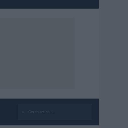
⌕
Cerca