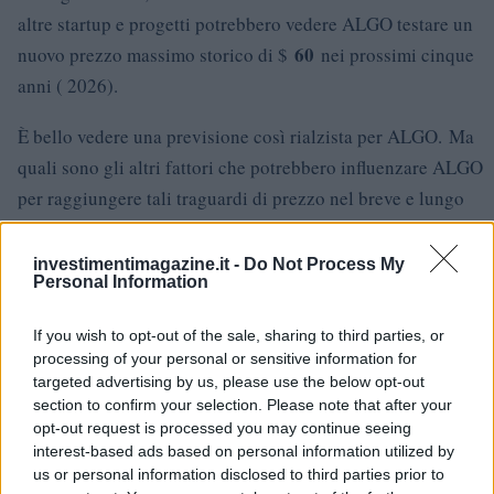
altre startup e progetti potrebbero vedere ALGO testare un
60
nuovo prezzo massimo storico di $
nei prossimi cinque
anni ( 2026).
È bello vedere una previsione così rialzista per ALGO. Ma
quali sono gli altri fattori che potrebbero influenzare ALGO
per raggiungere tali traguardi di prezzo nel breve e lungo
termine?
investimentimagazine.it -
Do Not Process My
MEDIO
Nel maggio 2021, è stato annunciato attraverso
in u
Personal Information
articolo intitolato
Golden Bridge to the Algorand DeFi
If you wish to opt-out of the sale, sharing to third parties, or
Ecosystem
.
Algorand darà il benvenuto all’asset digitale
processing of your personal or sensitive information for
“minter”,
ALGOMINT
nel terzo trimestre del 2021. La
targeted advertising by us, please use the below opt-out
piattaforma è stata costruita da
Michael Cotton
e
AJ Milne
d
section to confirm your selection. Please note that after your
opt-out request is processed you may continue seeing
Meld Gold. Secondo il rapporto su Medium,
ciò porterà una
interest-based ads based on personal information utilized by
vasta liquidità alla rete per sbloccare il potenziale illimitato
us or personal information disclosed to third parties prior to