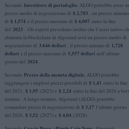
Investitore di portafoglio
Secondo
, ALGO potrebbe avere u
$ 2,783
prezzo medio di negoziazione di
, un prezzo minimo
$ 1,574
$ 4,007
di
e il prezzo massimo di
entro la fine
2023
del
. Gli esperti prevedono inoltre che l’asset nativo c
alimenta la blockchain di Algorand avrà un prezzo medio di
3.646 dollari
1,728
negoziazione di
, il prezzo minimo di
dollari
5,557 dollari
e il prezzo massimo di
nell’ultimo
2024
giorno del
.
Prezzo della moneta digitale
Secondo
, ALGO potrebbe
$ 1,41
raggiungere i migliori prezzi possibili di
entro la fine
$ 1,95
$ 2,24
del 2021,
(2023) e
entro la fine del 2024 a bre
termine. A lungo termine, Algorand (ALGO) potrebbe
$ 3,17
comandare prezzi di negoziazione di
l’ultimo giorno
$ 3,52
$ 4,04
del 2026,
(2027) e
(2028).
Gracie Perez
Ripple Coin News
Secondo
a
, Algorand