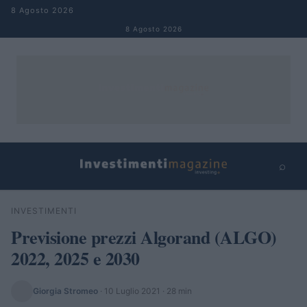
Salta al contenuto
8 Agosto 2026
8 Agosto 2026
⌕
×
⌕
INVESTIMENTI
Cerca
Previsione prezzi Algorand (ALGO)
2022, 2025 e 2030
Giorgia Stromeo
·
10 Luglio 2021
· 28 min