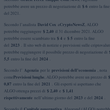
$ 6
potrebbe avere un prezzo di negoziazione di
entro la fine
del 2021.
David Cox
CryptoNewsZ
Secondo l’analista
a
, ALGO
$ 2,40
potrebbe raggiungere
il 31 dicembre 2021. ALGO
$ 4
$ 5
potrebbe essere scambiato tra
e
entro la fine
2023
del
. Il sito web di notizie e previsioni sulle criptovalu
potrebbe raggiungere il possibile prezzo di negoziazione di
5,5
2024
entro la fine del
.
Agenzia
previsioni dell’economia
Secondo l’
per le
, nota
Previsioni lunghe
come
, ALGO potrebbe avere un prezzo di
0,87
2021
entro la fine del
. Gli esperti si aspettano che
$ 2,40
$ 1,41
ALGO ottenga prezzi di
e
rispettivamente
2023
2024
nell’ultimo giorno del
e del
.
Capitale governativa
Secondo il
, Algorand (ALGO) potreb