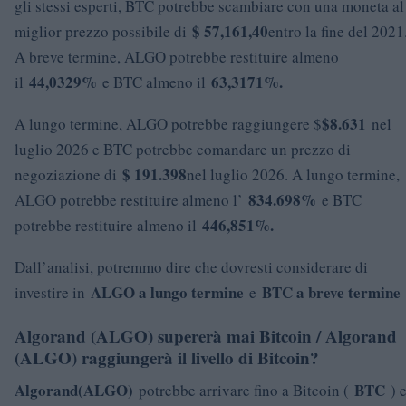
gli stessi esperti, BTC potrebbe scambiare con una moneta al
$ 57,161,40
miglior prezzo possibile di
entro la fine del 2021
A breve termine, ALGO potrebbe restituire almeno
44,0329%
63,3171%.
il
e BTC almeno il
$8.631
A lungo termine, ALGO potrebbe raggiungere $
nel
luglio 2026 e BTC potrebbe comandare un prezzo di
$ 191.398
negoziazione di
nel luglio 2026. A lungo termine,
834.698%
ALGO potrebbe restituire almeno l’
e BTC
446,851%.
potrebbe restituire almeno il
Dall’analisi, potremmo dire che dovresti considerare di
ALGO a lungo termine
BTC a breve termine
investire in
e
Algorand (ALGO) supererà mai Bitcoin / Algorand
(ALGO) raggiungerà il livello di Bitcoin?
Algorand(ALGO)
BTC
potrebbe arrivare fino a Bitcoin (
) 