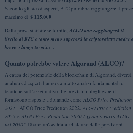
$12.91795
imporre un prezzo massimo di
nel luglio 2026.
Secondo gli stessi esperti, BTC potrebbe raggiungere il prez
$ 115.000
massimo di
.
Dalle prove statistiche fornite,
ALGO non raggiungerà il
livello di BTC e tanto meno supererà la criptovaluta madre 
breve o lungo termine
.
Quanto potrebbe valere Algorand (ALGO)?
A causa del potenziale della blockchain di Algorand, diversi
analisti ed esperti hanno condotto analisi fondamentali e
tecniche sull’asset nativo. Le previsioni degli esperti
forniscono risposte a domande come
ALGO Price Prediction
2021
, ALGO Price Prediction 2022,
ALGO Price Prediction
2025
e
ALGO Price Prediction 2030
/
Quanto varrà ALGO
nel 2030?
Diamo un’occhiata ad alcune delle previsioni.