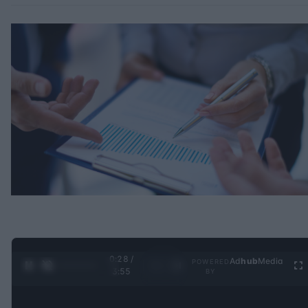
0:29 /
Ad
hub
Media
POWERED
1
/
4
3:55
BY