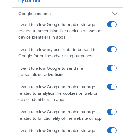
Opted Out
transazione con zero incertezza e la velocità della
transazione. A parte questo, Algorand è stato anche
Google consents
pubblicizzato dai rappresentanti di
Meld Gold
come il
I want to allow Google to enable storage
protocollo più amichevole sul mercato. Per dirla
related to advertising like cookies on web or
semplicemente, Algorand è un protocollo blockchain
device identifiers in apps.
promettente che ha risorse tradizionali on-chain che
I want to allow my user data to be sent to
continuano a potenziare le sue attività finanziarie
Google for online advertising purposes.
decentralizzate.
I want to allow Google to send me
personalized advertising.
Henrik
Andersson
Questa alleanza ha portato
, Chief
CIO
Investment Officer (
) e Chartered Financial Analyst
I want to allow Google to enable storage
CFA
(
) del principale fondo di criptovalute australiano,
related to analytics like cookies on web or
device identifiers in apps.
Apollo Capital, a sottolineare che “Algomint sta
essenzialmente aprendo la rete Algorand alla rapida crescita
I want to allow Google to enable storage
che stiamo vedendo altrove con i mercati DeFi.”
related to functionality of the website or app.
I want to allow Google to enable storage
Con Algorand che espande il suo ecosistema per diventare u