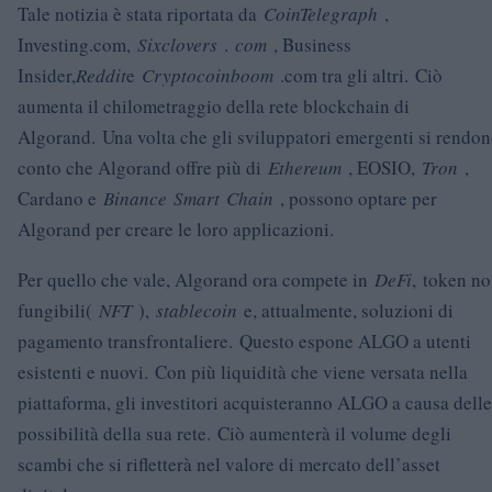
Tale notizia è stata riportata da
CoinTelegraph
,
Investing.com,
Sixclovers
.
com
, Business
Insider,
Reddit
e
Cryptocoinboom
.com tra gli altri. Ciò
aumenta il chilometraggio della rete blockchain di
Algorand. Una volta che gli sviluppatori emergenti si rendo
conto che Algorand offre più di
Ethereum
, EOSIO,
Tron
,
Cardano e
Binance
Smart
Chain
, possono optare per
Algorand per creare le loro applicazioni.
Per quello che vale, Algorand ora compete in
DeFi
, token n
fungibili(
NFT
),
stablecoin
e, attualmente, soluzioni di
pagamento transfrontaliere. Questo espone ALGO a utenti
esistenti e nuovi. Con più liquidità che viene versata nella
piattaforma, gli investitori acquisteranno ALGO a causa delle
possibilità della sua rete. Ciò aumenterà il volume degli
scambi che si rifletterà nel valore di mercato dell’asset