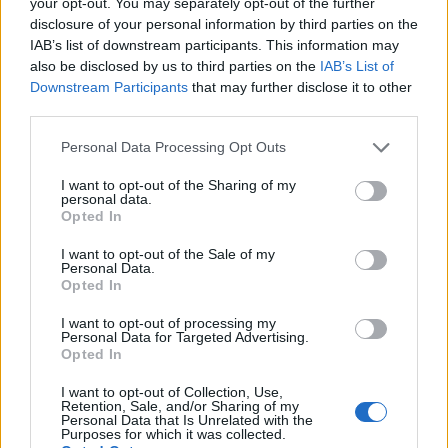
dell’ecosistema Algorand DeFi.
Qual è lo scopo principale d
your opt-out. You may separately opt-out of the further
disclosure of your personal information by third parties on the
Algomint? Questa piattaforma consentirà agli utenti di
IAB’s list of downstream participants. This information may
impegnarsi in operazioni di trading, invio e ricezione,
also be disclosed by us to third parties on the
IAB’s List of
investimento, staking, prestito, prestito e rendimento sul
Downstream Participants
that may further disclose it to other
third parties.
46.000
campo con un miglioramento di
transazioni al
secondo.
Please note that this website/app uses one or more Google
Personal Data Processing Opt Outs
services and may gather and store information including but
A causa della velocità di elaborazione relativamente più
not limited to your visit or usage behaviour. You may click to
I want to opt-out of the Sharing of my
personal data.
grant or deny consent to Google and its third-party tags to
veloce di Algorand, i costi di transazione saranno previsti a
Opted In
use your data for below specified purposes in below Google
0,001
quando Algomint raggiungerà la piena funzionalità ne
consent section.
I want to opt-out of the Sale of my
Personal Data.
terzo trimestre del 2021. Una volta lanciata, la piattaforma
Opted In
offrirà supporto per
goETH
e
goBTC
come base per più
I want to opt-out of processing my
risorse da integrare nell’ecosistema.
Personal Data for Targeted Advertising.
Opted In
Perché Meld Gold ha scelto Algorand?
Algorand è stato scel
I want to opt-out of Collection, Use,
per le sue caratteristiche tecniche superiori come la neutralit
Retention, Sale, and/or Sharing of my
Personal Data that Is Unrelated with the
del carbonio, nessuna possibilità di fork, la finalità della
Purposes for which it was collected.