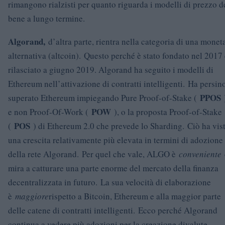
rimangono rialzisti per quanto riguarda i modelli di prezzo d
bene a lungo termine.
Algorand,
d’altra parte, rientra nella categoria di una monet
alternativa (altcoin). Questo perché è stato fondato nel 2017
rilasciato a giugno 2019. Algorand ha seguito i modelli di
Ethereum nell’attivazione di contratti intelligenti. Ha persin
PPOS
superato Ethereum impiegando Pure Proof-of-Stake (
POW
e non Proof-Of-Work (
), o la proposta Proof-of-Stake
POS
(
) di Ethereum 2.0 che prevede lo Sharding. Ciò ha vis
una crescita relativamente più elevata in termini di adozione
della rete Algorand. Per quel che vale, ALGO è
conveniente
mira a catturare una parte enorme del mercato della finanza
decentralizzata in futuro. La sua velocità di elaborazione
è
maggiore
rispetto a Bitcoin, Ethereum e alla maggior parte
delle catene di contratti intelligenti. Ecco perché Algorand
continua a vedere più adozioni per la creazione divalute