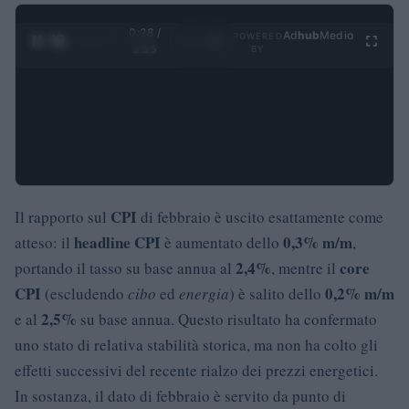
0:29 /
Ad
hub
Media
POWERED
1
/
4
3:55
BY
CPI
Il rapporto sul
di febbraio è uscito esattamente come
headline CPI
0,3% m/m
atteso: il
è aumentato dello
,
2,4%
core
portando il tasso su base annua al
, mentre il
CPI
0,2% m/m
(escludendo
cibo
ed
energia
) è salito dello
2,5%
e al
su base annua. Questo risultato ha confermato
uno stato di relativa stabilità storica, ma non ha colto gli
effetti successivi del recente rialzo dei prezzi energetici.
In sostanza, il dato di febbraio è servito da punto di