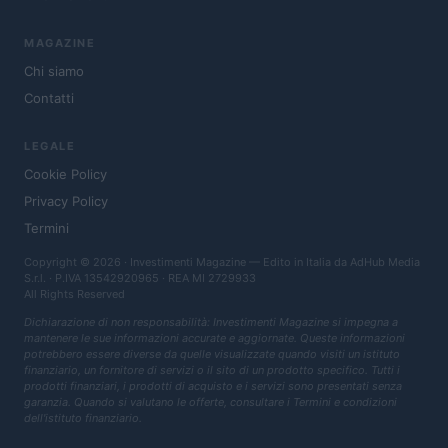
MAGAZINE
Chi siamo
Contatti
LEGALE
Cookie Policy
Privacy Policy
Termini
Copyright © 2026 · Investimenti Magazine — Edito in Italia da
AdHub Media
S.r.l.
· P.IVA 13542920965 · REA MI 2729933
All Rights Reserved
Dichiarazione di non responsabilità: Investimenti Magazine si impegna a
mantenere le sue informazioni accurate e aggiornate. Queste informazioni
potrebbero essere diverse da quelle visualizzate quando visiti un istituto
finanziario, un fornitore di servizi o il sito di un prodotto specifico. Tutti i
prodotti finanziari, i prodotti di acquisto e i servizi sono presentati senza
garanzia. Quando si valutano le offerte, consultare i Termini e condizioni
dell'istituto finanziario.