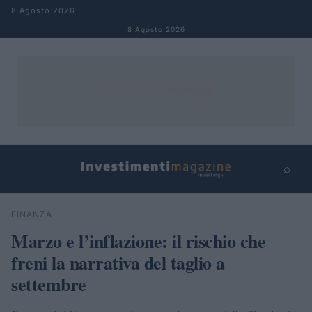
Salta al contenuto
8 Agosto 2026
8 Agosto 2026
⌕
×
⌕
FINANZA
Cerca
Marzo e l’inflazione: il rischio che
freni la narrativa del taglio a
settembre