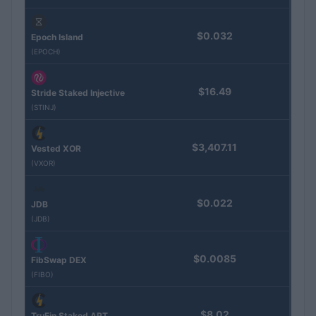
$0.032
Epoch Island
(EPOCH)
$16.49
Stride Staked Injective
(STINJ)
$3,407.11
Vested XOR
(VXOR)
$0.022
JDB
(JDB)
$0.0085
FibSwap DEX
(FIBO)
$8.02
TruFin Staked APT