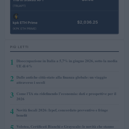
(TRUAPT)
$2,036.25
kpk ETH Prime
(KPK ETH PRIME)
PIÙ LETTI
1
Disoccupazione in Italia a 5,7% in giugno 2026, sotto la media
UE di 6%
2
Dalle antiche città-stato alla finanza globale: un viaggio
attraverso i secoli
3
Come l’IA sta ridefinendo l’economia: dati e prospettive per il
2026
4
Novità fiscali 2026: Irpef, concordato preventivo e fringe
benefit
5
Volotea, Certificati Bianchi e Grayscale: le novità che stanno