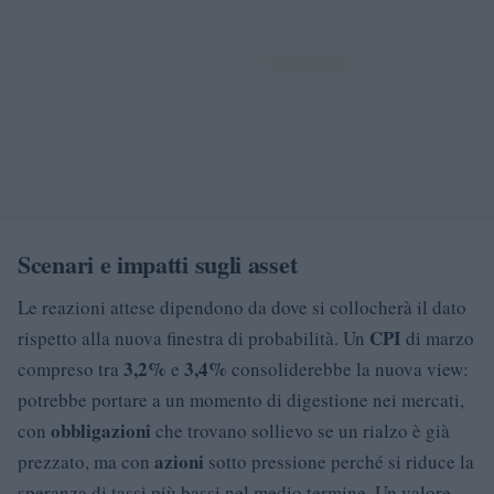
Scenari e impatti sugli asset
Le reazioni attese dipendono da dove si collocherà il dato
CPI
rispetto alla nuova finestra di probabilità. Un
di marzo
3,2%
3,4%
compreso tra
e
consoliderebbe la nuova view:
potrebbe portare a un momento di digestione nei mercati,
obbligazioni
con
che trovano sollievo se un rialzo è già
azioni
prezzato, ma con
sotto pressione perché si riduce la
speranza di tassi più bassi nel medio termine. Un valore