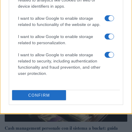
related to analytics like cookies on web or
device identifiers in apps.
I want to allow Google to enable storage
Governo e opposizione in contrasto: le accuse di Conte sulle
related to functionality of the website or app.
mascherine contraffatte
Francesca Galli · 7 Ago 2026
I want to allow Google to enable storage
related to personalization.
FINANZA
I want to allow Google to enable storage
related to security, including authentication
functionality and fraud prevention, and other
user protection.
CONFIRM
Cash management personale con il sistema a bucket: guida