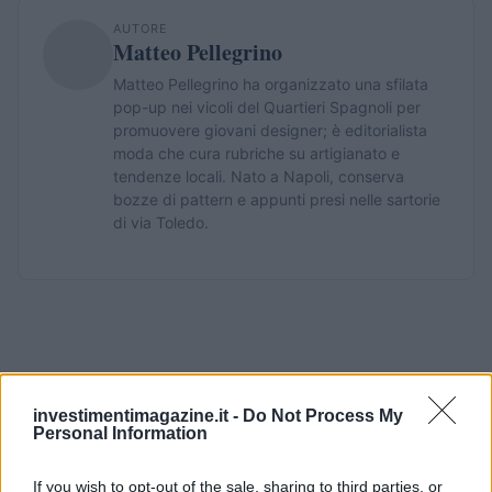
AUTORE
Matteo Pellegrino
Matteo Pellegrino ha organizzato una sfilata
pop-up nei vicoli del Quartieri Spagnoli per
promuovere giovani designer; è editorialista
moda che cura rubriche su artigianato e
tendenze locali. Nato a Napoli, conserva
bozze di pattern e appunti presi nelle sartorie
di via Toledo.
investimentimagazine.it -
Do Not Process My
Personal Information
If you wish to opt-out of the sale, sharing to third parties, or