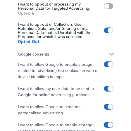
I want to opt-out of processing my
Personal Data for Targeted Advertising.
Opted In
I want to opt-out of Collection, Use,
Retention, Sale, and/or Sharing of my
Personal Data that Is Unrelated with the
Purposes for which it was collected.
Opted Out
Reparti aeronavali della Guardia di Finanza: controllo del
territorio e contrasto agli illeciti
Google consents
Francesca Galli · 8 Ago 2026
I want to allow Google to enable storage
FINANZA
related to advertising like cookies on web or
device identifiers in apps.
I want to allow my user data to be sent to
Google for online advertising purposes.
I want to allow Google to send me
personalized advertising.
I want to allow Google to enable storage