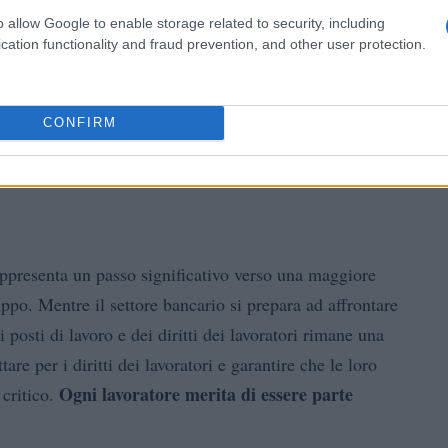
atica quotidiana?
o allow Google to enable storage related to security, including
cation functionality and fraud prevention, and other user protection.
omento non vi è opposizione da parte dei sindacati
nitaria evidenzia l’importanza di una strategia
CONFIRM
 bancario, che sta vivendo un periodo di grande
gni passo conta!
ppresenta un passo significativo verso una maggiore
ppo. Mentre il settore bancario si prepara ad affrontare
posti di lavoro e dei diritti dei lavoratori rimane una
tare per i diritti dei lavoratori e garantire che le loro
Ogni lavoratore merita di essere parte
 critico.