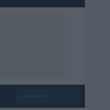
⌕
Cerca