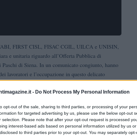
cui FABI, FIRST CISL, FISAC CGIL, UILCA e UNISIN,
ara e unitaria riguardo all’Offerta Pubblica di
 Paschi di Siena. In un comunicato congiunto, hanno
i dei lavoratori e l’occupazione in questo delicato
La loro voce è
e ripercussioni per i dipendenti?
ntimagazine.it -
Do Not Process My Personal Information
to opt-out of the sale, sharing to third parties, or processing of your per
a di Scambio
formation for targeted advertising by us, please use the below opt-out s
r selection. Please note that after your opt-out request is processed y
 Rappresentanze Sindacali Aziendali a esprimere un
eing interest-based ads based on personal information utilized by us or
disclosed to third parties prior to your opt-out. You may separately opt-
ell’OPS. Secondo i sindacati, è essenziale che i