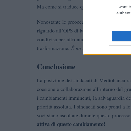
Ma come si traduce questo impegno nella pr
I want t
authenti
Nonostante le preoccupazioni espresse, al m
riguardo all’OPS di MPS. La comunicazione u
condivisa per affrontare le sfide del settore
trasformazione.
È un momento cruciale, e o
Conclusione
La posizione dei sindacati di Mediobanca ra
coesione e collaborazione all’interno del gru
i cambiamenti imminenti, la salvaguardia dei 
priorità assoluta. I sindacati sono pronti a lot
voci siano ascoltate durante questo processo
attiva di questo cambiamento!