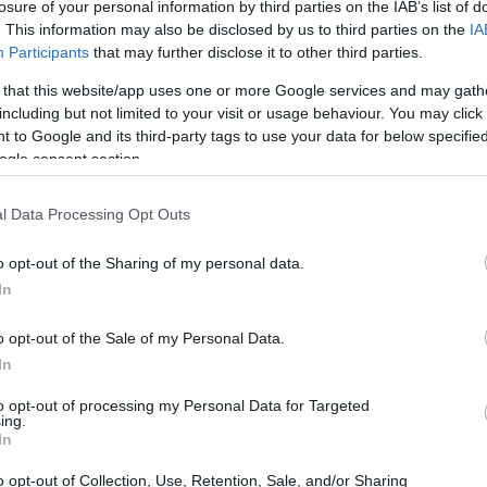
losure of your personal information by third parties on the IAB’s list of
ciale, affinché le decisioni fondamentali non vengano
. This information may also be disclosed by us to third parties on the
IA
Participants
that may further disclose it to other third parties.
ei pareri oggi, senza essere stati mai coinvolti, si
dettate da altre esigenze,”
affermano i sindacati in una
 that this website/app uses one or more Google services and may gath
including but not limited to your visit or usage behaviour. You may click 
è tempo di ascoltare!
 to Google and its third-party tags to use your data for below specifi
ogle consent section.
o che il loro obiettivo primario è la protezione dei
“Difenderemo la piena salvaguardia
.
l Data Processing Opt Outs
ei diritti economici e normativi di chi
o opt-out of the Sharing of my personal data.
ndo l’importanza di mantenere i livelli di servizio e i
In
 un settore così dinamico, come può un’operazione di
o opt-out of the Sale of my Personal Data.
enessere dei lavoratori?
In
to opt-out of processing my Personal Data for Targeted
ing.
In
o opt-out of Collection, Use, Retention, Sale, and/or Sharing