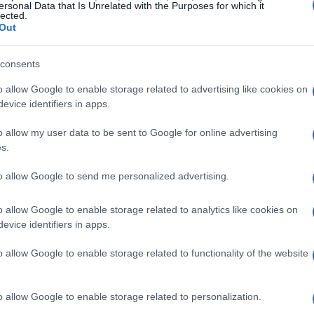
ersonal Data that Is Unrelated with the Purposes for which it
lected.
Out
consents
o allow Google to enable storage related to advertising like cookies on
evice identifiers in apps.
o allow my user data to be sent to Google for online advertising
s.
to allow Google to send me personalized advertising.
o allow Google to enable storage related to analytics like cookies on
evice identifiers in apps.
ttentamente l’evoluzione dell’operazione societaria e a
o allow Google to enable storage related to functionality of the website
Vigileremo con la massima attenzione,”
hanno
fianco dei lavoratori. Questo approccio mira a
o allow Google to enable storage related to personalization.
e priorità il benessere e la sicurezza occupazionale.