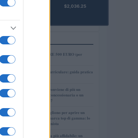
kpk ETH
$2,036.25
Prime
(KPK ETH
PRIME)
PIÙ LETTI
1
COME INVESTIRE 500 EURO (per
guadagnare)?
2
Tirocinio extra-curriculare: guida pratica
per laureati
3
Per le auto usate conviene di più un
finanziamento in concessionaria o un
prestito personale?
4
Quanti soldi ci vogliono per aprire un
autosalone multimarca top di gamma: lo
spiega il professionista
5
La macchina usata più affidabile: un