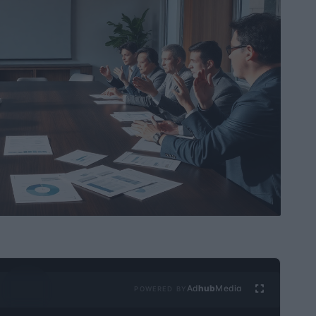
Ad
hub
Media
POWERED BY