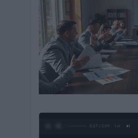
0:28 / 3:09
1
/
4